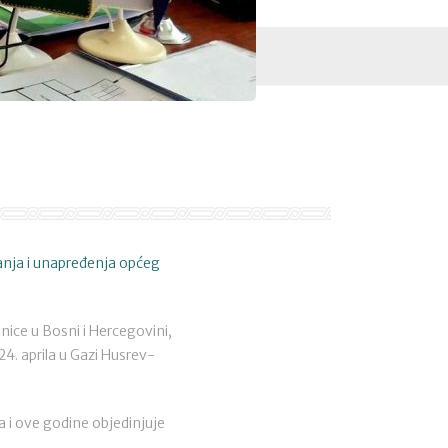
vanja i unapređenja općeg
nice u Bosni i Hercegovini,
24. aprila u Gazi Husrev-
a i ove godine objedinjuje