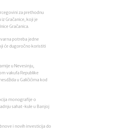
ercegovini za prethodnu
iz Gračanice, koji je
nice Gračanica.
tvarna potreba jedne
i će dugoročno koristiti
mije u Nevesinju,
ijom vakufa Republike
mesdžida u Galičićima kod
ocija monografije o
radnju sahat-kule u Banjoj
bnove i novih investicija do