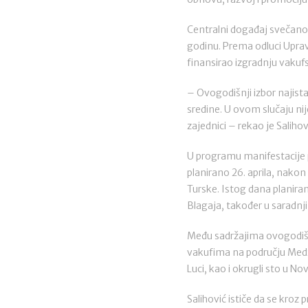
Centralni događaj svečanog
godinu. Prema odluci Upravn
finansirao izgradnju vaku
– Ovogodišnji izbor najist
sredine. U ovom slučaju ni
zajednici – rekao je Salihov
U programu manifestacije
planirano 26. aprila, nako
Turske. Istog dana planira
Blagaja, također u saradnji
Među sadržajima ovogodišnj
vakufima na području Medž
Luci, kao i okrugli sto u
Salihović ističe da se kroz