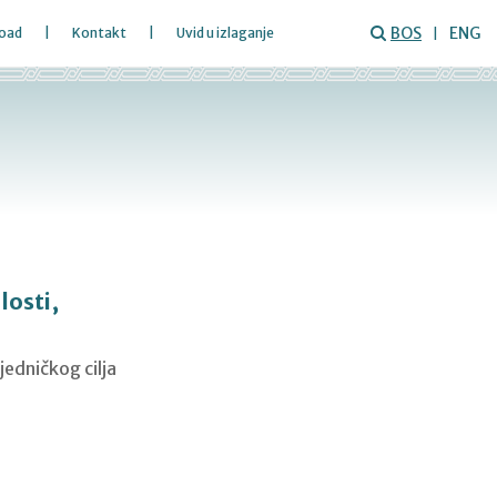
BOS
ENG
oad
Kontakt
Uvid u izlaganje
losti,
jedničkog cilja