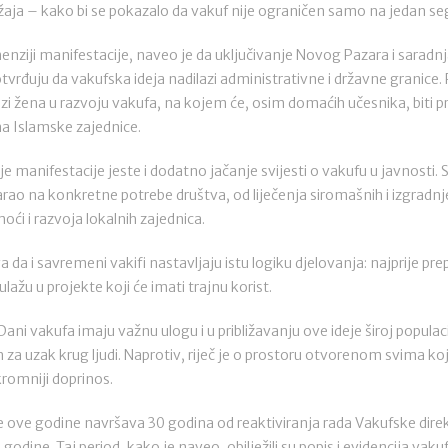
držaja – kako bi se pokazalo da vakuf nije ograničen samo na jedan 
enziji manifestacije, naveo je da uključivanje Novog Pazara i sarad
tvrđuju da vakufska ideja nadilazi administrativne i državne granice.
zi žena u razvoju vakufa, na kojem će, osim domaćih učesnika, biti pre
na Islamske zajednice.
e manifestacije jeste i dodatno jačanje svijesti o vakufu u javnosti. S
arao na konkretne potrebe društva, od liječenja siromašnih i izgrad
ći i razvoja lokalnih zajednica.
a i savremeni vakifi nastavljaju istu logiku djelovanja: najprije pr
lažu u projekte koji će imati trajnu korist.
ni vakufa imaju važnu ulogu i u približavanju ove ideje široj populaci
n za uzak krug ljudi. Naprotiv, riječ je o prostoru otvorenom svima koj
kromniji doprinos.
a se ove godine navršava 30 godina od reaktiviranja rada Vakufske dir
 godine. Taj period, kako je naveo, obilježili su popis i evidencija va