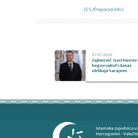
(
S.S./Preporod.info
)
07.07.2026.
Zajimović: Gazi Husrev
begov vakuf i danas
oblikuje Sarajevo
Islamska zajednica u 
Hercegovini - Vakufsk