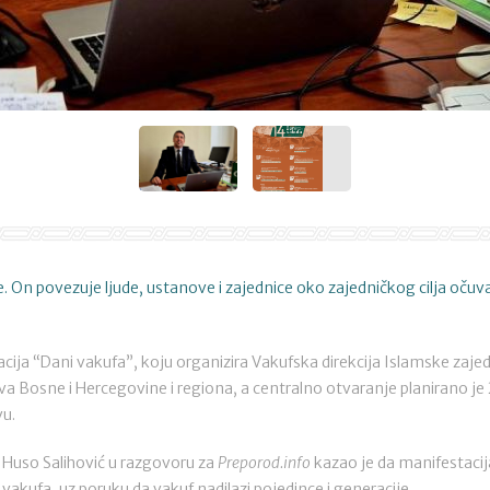
. On povezuje ljude, ustanove i zajednice oko zajedničkog cilja oču
cija “Dani vakufa”, koju organizira Vakufska direkcija Islamske zajed
va Bosne i Hercegovine i regiona, a centralno otvaranje planirano je 
vu.
e Huso Salihović u razgovoru za
Preporod.info
kazao je da manifestacij
vakufa, uz poruku da vakuf nadilazi pojedince i generacije.