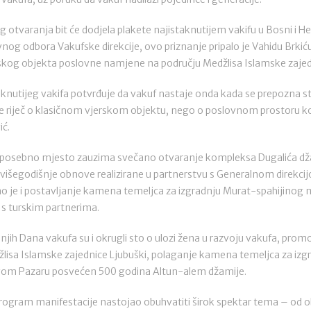
 otvaranja bit će dodjela plakete najistaknutijem vakifu u Bosni i H
og odbora Vakufske direkcije, ovo priznanje pripalo je Vahidu Brkiću 
fskog objekta poslovne namjene na području Medžlisa Islamske zajed
aknutijeg vakifa potvrđuje da vakuf nastaje onda kada se prepozna s
je riječ o klasičnom vjerskom objektu, nego o poslovnom prostoru koj
ić.
 posebno mjesto zauzima svečano otvaranje kompleksa Dugalića dža
n višegodišnje obnove realizirane u partnerstvu s Generalnom direkc
no je i postavljanje kamena temeljca za izgradnju Murat-spahijinog 
 s turskim partnerima.
ih Dana vakufa su i okrugli sto o ulozi žena u razvoju vakufa, prom
lisa Islamske zajednice Ljubuški, polaganje kamena temeljca za izg
 Novom Pazaru posvećen 500 godina Altun-alem džamije.
 program manifestacije nastojao obuhvatiti širok spektar tema – od o