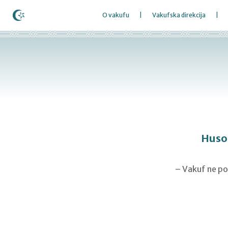
O vakufu
Vakufska direkcija
Huso 
– Vakuf ne poz