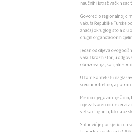
naučnih i istraživačkih sa
Govoreći o regionalnoj dim
vakufa Republike Turske po
značaj okruglog stola o ulo
drugih organizacionih cjeli
Jedan od ciljeva ovogodišnj
vakuf kroz historiju odgov
obrazovanja, socijalne pomo
U tom kontekstu naglašava d
sredini potrebno, a potom u
Prema njegovim riječima, Da
nije zatvoren niti rezervira
velika ulaganja, bilo kroz s
Salihović je podsjetio i d
Islamske zajednice iz 1996.