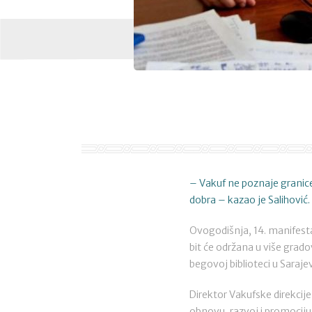
– Vakuf ne poznaje granice
dobra – kazao je Salihović.
Ovogodišnja, 14. manifesta
bit će održana u više grado
begovoj biblioteci u Saraje
Direktor Vakufske direkcij
obnovu, razvoj i promociju 