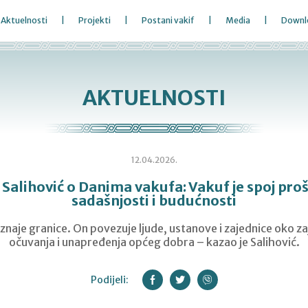
Aktuelnosti
Projekti
Postani vakif
Media
Downl
AKTUELNOSTI
12.04.2026.
Salihović o Danima vakufa: Vakuf je spoj proš
sadašnjosti i budućnosti
naje granice. On povezuje ljude, ustanove i zajednice oko za
očuvanja i unapređenja općeg dobra – kazao je Salihović.
Podijeli: