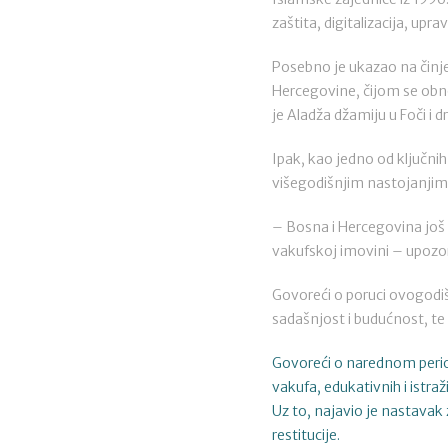
zaštita, digitalizacija, up
Posebno je ukazao na činje
Hercegovine, čijom se obn
je Aladža džamiju u Foči i 
Ipak, kao jedno od ključnih 
višegodišnjim nastojanjima 
– Bosna i Hercegovina još n
vakufskoj imovini – upozori
Govoreći o poruci ovogodišn
sadašnjost i budućnost, te 
Govoreći o narednom period
vakufa, edukativnih i istraž
Uz to, najavio je nastavak
restitucije.