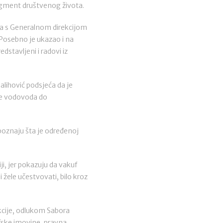
segment društvenog života.
nja s Generalnom direkcijom
 Posebno je ukazao i na
dstavljeni i radovi iz
alihović podsjeća da je
nje vodovoda do
epoznaju šta je određenoj
ji, jer pokazuju da vakuf
i žele učestvovati, bilo kroz
ekcije, odlukom Sabora
kufske imovine, pravna