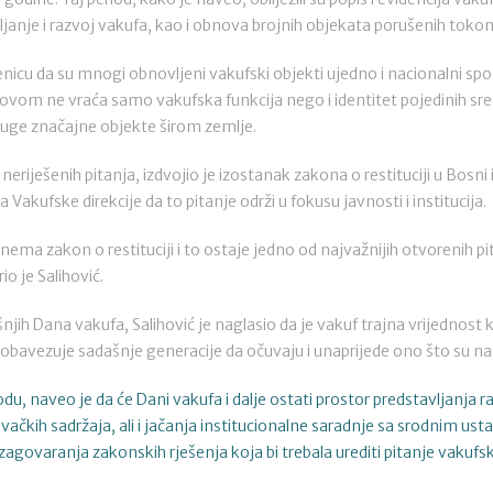
ravljanje i razvoj vakufa, kao i obnova brojnih objekata porušenih toko
nicu da su mnogi obnovljeni vakufski objekti ujedno i nacionalni sp
ovom ne vraća samo vakufska funkcija nego i identitet pojedinih sre
druge značajne objekte širom zemlje.
neriješenih pitanja, izdvojio je izostanak zakona o restituciji u Bosni
Vakufske direkcije da to pitanje održi u fokusu javnosti i institucija.
ema zakon o restituciji i to ostaje jedno od najvažnijih otvorenih pit
o je Salihović.
jih Dana vakufa, Salihović je naglasio da je vakuf trajna vrijednost 
obavezuje sadašnje generacije da očuvaju i unaprijede ono što su nasl
u, naveo je da će Dani vakufa i dalje ostati prostor predstavljanja 
ivačkih sadržaja, ali i jačanja institucionalne saradnje sa srodnim ust
 zagovaranja zakonskih rješenja koja bi trebala urediti pitanje vaku