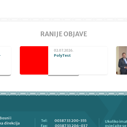
RANIJE OBJAVE
02.07.2026.
-
PolyTest
Bosni i
00387 33 200-355
Tel:
Ukoliko imat
a direkcija
00387 33 206-037
Fax:
osjećajte s