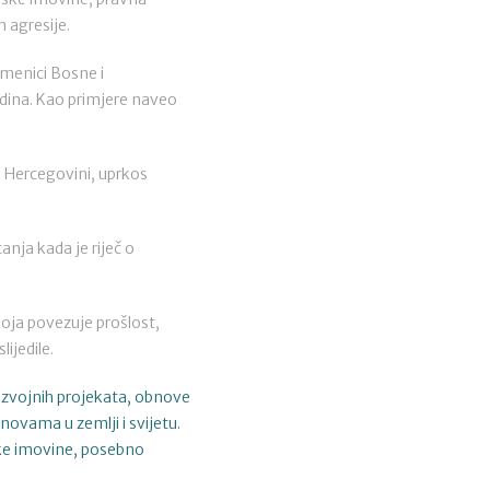
m agresije.
omenici Bosne i
dina. Kao primjere naveo
 i Hercegovini, uprkos
anja kada je riječ o
koja povezuje prošlost,
ijedile.
razvojnih projekata, obnove
anovama u zemlji i svijetu.
fske imovine, posebno