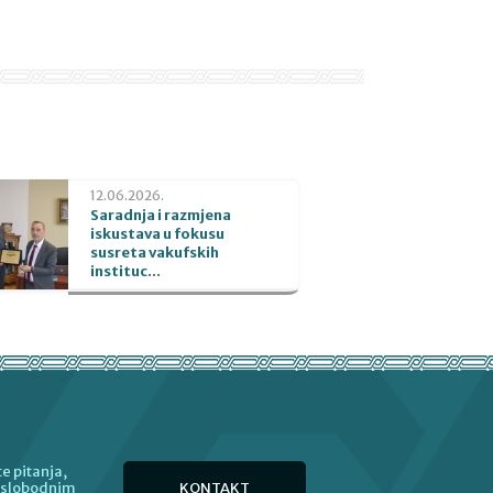
12.06.2026.
Saradnja i razmjena
iskustava u fokusu
susreta vakufskih
instituc...
e pitanja,
KONTAKT
e slobodnim