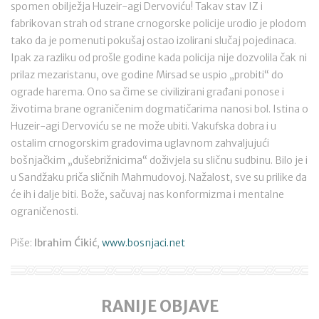
spomen obilježja Huzeir-agi Dervoviću! Takav stav IZ i
fabrikovan strah od strane crnogorske policije urodio je plodom
tako da je pomenuti pokušaj ostao izolirani slučaj pojedinaca.
Ipak za razliku od prošle godine kada policija nije dozvolila čak ni
prilaz mezaristanu, ove godine Mirsad se uspio „probiti“ do
ograde harema. Ono sa čime se civilizirani građani ponose i
životima brane ograničenim dogmatičarima nanosi bol. Istina o
Huzeir-agi Dervoviću se ne može ubiti. Vakufska dobra i u
ostalim crnogorskim gradovima uglavnom zahvaljujući
bošnjačkim „dušebrižnicima“ doživjela su sličnu sudbinu. Bilo je i
u Sandžaku priča sličnih Mahmudovoj. Nažalost, sve su prilike da
će ih i dalje biti. Bože, sačuvaj nas konformizma i mentalne
ograničenosti.
Piše:
Ibrahim Ćikić
,
www.bosnjaci.net
RANIJE OBJAVE