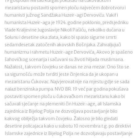
19 gospodin Mirsad Kurgaš pokušao na ćukovačkom
mezaristanu postaviti spomen ploču najvećem dobrotvoru i
humanisti južnog Sandžaka Huzeir-agi Dervoviću. Vakif i
humanista Huzeir-aga je 1924. godine poklonio, predsjedniku
Vlade Kraljevine Jugoslavije Nikoli Pašiću, nekoliko dućana u
Solunu i desetine oka zlata, kako bi spasio sigurne smrti
sedamdesetak zatočenih akovskih Bošnjaka. Zahvaljujući
humanizmu i rahmetu Huzeir-age Dervovića, Akovo je spašeno
šahovićkog scenarija i sačuvani su životi hiljada muslimana.
Nažalost, takvom čovjeku se danas ne zna mezar. Ono što se
sa sigurnošću može tvrditi jeste činjenica da je ukopan u
mezaristanu Ćukovac. Najvjerovatnije na mjestu gdje se sada
nalazi benzinska pumpa. NVO BR. 19 već par godina pokušava
postaviti spomen ploču u ćukovačkom mezaristanu kako bi
sačuvali sjećanje na plemeniti čin Huzeir-age, ali Islamska
zajednica iz Bijelog Polja ne dozvoljava postavljanje bilo
kakvog obilježja takvom čovjeku. Žalosno je bilo gledati
desetine policajaca kako u subotu 10 novembra t.g. po direktivi
Islamske zajednice iz Bijelog Polja ne dozvoljavaju postavljanje