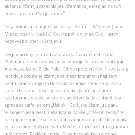
akšam u džamiju zakasnio je u džemat pa je klanjao na sofi
pred džamijom. Pao je i umro.“
Organizirao snimanje izjave na kasetofon: I Riđanović (unuk
Mustajbega Halilbašića). Kaseta pohranjena u Gazi Husrev-
begovoj biblioteci u Sarajevu.
Ovi podaci koje nam od zaborava sačuva rahmetli hafiz
Mahmud u meni izazvaše bolne emocije. Naumpade mi moje
Akovo, sadašnje Bijelo Polje. Odmah po završetku II svjetskog
rata dvije porušene džamije sa mezaristanima u najužem
centru grada. Umjesto Haznadar džamije izgradiše upravnu
zgradu Elektrodistribucije, koja zahvaljujući liberalnom
kapitalizmu postade privatno vlasništvo. Sada je stambena
zgrada sa caffe-barom „Uskok.“ Čaršijsku džamiju u park.
Rušenjem jedanaest mezaristana dobiše „državno zemljište“
na kojem izgradiše kuće za stanovanje komunističkih moćnika i
nekoliko privrednih objekata. Medresu Ruždiju otetu agrarnom
reformom u Zavičajni muzej. Desetine vakufskih dućana i