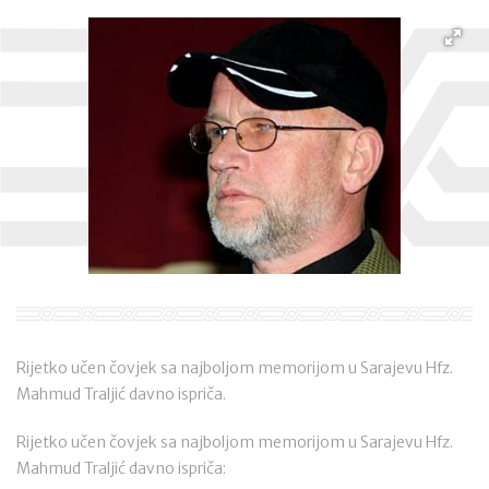
Rijetko učen čovjek sa najboljom memorijom u Sarajevu Hfz.
Mahmud Traljić davno ispriča.
Rijetko učen čovjek sa najboljom memorijom u Sarajevu Hfz.
Mahmud Traljić davno ispriča: