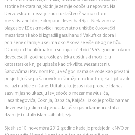
stotine hektara najplodnije zemlje odoše u nepovrat. Na
Dervovskom mezarju sud i tužilaštvo!? Samo u tom
mezaristanu bilo je ukopano devet hadžija!!! Nedavno uz
blagoslov IZ oskrnaviše i nepovratno uništiše ćukovački
mezaristan kako bi izgradili gasulhanu?! Vakufska dobra i
porušene džamije u selima oko Akova se više nikog ne tiču.
Džamiju u Radulićima koju su zapalili četnici 1943. godine tokom
devedesetih godina prošlog vijeka opštinski moćnici u
katasterske knjige upisaše kao crkvište. Mezaristani u
Šahovićima i Pavinom Polju već godinama se vode kao privatni
posjedi. Još se po šahovićkim šipražjima u koritu rijeke Ljuboviđe
nailazi na bijele nišane. Utitahte koje još nisu propale i danas
sasvim jasno ukazuju i svjedoče o mezarima Muslića,
Hasanbegovića, Čokrlija, Babaića, Kaljića... iako je prošlo haman
devedeset godina od genocida još su jasni kameni ostatci
džamije i ostalih islamskih obilježja.
Sjetih se 10. novembra 2012. godine kada je predsjednik NVO br.