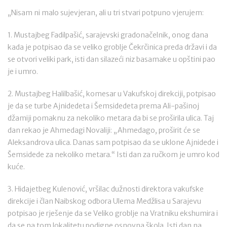
„Nisam ni malo sujevjeran, ali u tri stvari potpuno vjerujem:
1. Mustajbeg Fadilpašić, sarajevski gradonačelnik, onog dana
kada je potpisao da se veliko groblje Čekrčinica preda državi i da
se otvori veliki park, isti dan silazeći niz basamake u opštini pao
je i umro.
2. Mustajbeg Halilbašić, komesar u Vakufskoj direkciji, potpisao
je da se turbe Ajnidedeta i Šemsidedeta prema Ali-pašinoj
džamiji pomaknu za nekoliko metara da bi se proširila ulica. Taj
dan rekao je Ahmedagi Novaliji: „Ahmedago, proširit će se
Aleksandrova ulica. Danas sam potpisao da se uklone Ajnidede i
Šemsidede za nekoliko metara.“ Isti dan za ručkom je umro kod
kuće.
3. Hidajetbeg Kulenović, vršilac dužnosti direktora vakufske
direkcije i član Naibskog odbora Ulema Medžlisa u Sarajevu
potpisao je rješenje da se Veliko groblje na Vratniku ekshumira i
da se na tom lokalitetu podigne osnovna škola. Isti dan na