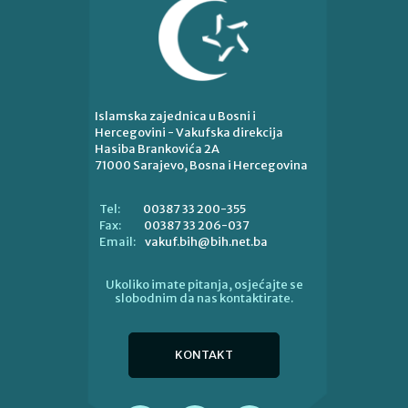
Islamska zajednica u Bosni i
Hercegovini - Vakufska direkcija
Hasiba Brankovića 2A
71000 Sarajevo, Bosna i Hercegovina
00387 33 200-355
Tel:
00387 33 206-037
Fax:
vakuf.bih@bih.net.ba
Email:
Ukoliko imate pitanja, osjećajte se
slobodnim da nas kontaktirate.
KONTAKT