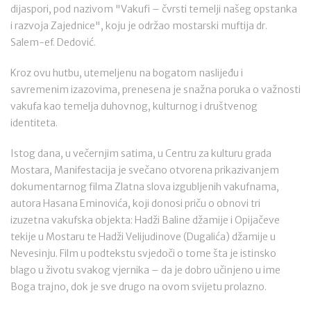
dijaspori, pod nazivom "Vakufi – čvrsti temelji našeg opstanka
i razvoja Zajednice", koju je održao mostarski muftija dr.
Salem-ef. Dedović.
Kroz ovu hutbu, utemeljenu na bogatom naslijeđu i
savremenim izazovima, prenesena je snažna poruka o važnosti
vakufa kao temelja duhovnog, kulturnog i društvenog
identiteta.
Istog dana, u večernjim satima, u Centru za kulturu grada
Mostara, Manifestacija je svečano otvorena prikazivanjem
dokumentarnog filma Zlatna slova izgubljenih vakufnama,
autora Hasana Eminovića, koji donosi priču o obnovi tri
izuzetna vakufska objekta: Hadži Baline džamije i Opijačeve
tekije u Mostaru te Hadži Velijudinove (Dugalića) džamije u
Nevesinju. Film u podtekstu svjedoči o tome šta je istinsko
blago u životu svakog vjernika – da je dobro učinjeno u ime
Boga trajno, dok je sve drugo na ovom svijetu prolazno.