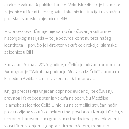
direkcije vakufa Republike Turske, Vakufske direkcije Islamske
zajednice u Bosni i Hercegovini, lokalnih institucija i uz snažnu
podršku Islamske zajednice u BiH.
– Obnova ove džamije nije samo čin očuvanja kulturno-
historijskog naslijeđa – to je potvrda kontinuiteta našeg
identiteta – poručio je i direktor Vakufske direkcije Islamske
zajednice u BiH.
Sutradan, 6. maja 2025. godine, u Čeliću je održana promocija
Monografije "Vakufi na području Medžlisa IZ Čelić" autora mr.
Elmedina Avdibašića i mr. Dženana Rahmanovića.
Knjiga predstavlja vrijedan doprinos evidenciji te očuvanju
pravnog i faktičkog stanja vakufa na području Medžlisa
Islamske zajednice Čelić. U njoj su na temeljit i stručan način
predstavljene vakufske nekretnine, posebno u Koraju i Čeliću, s
ucrtanim katastarskim granicama i podacima, posjedovnim i
vlasničkim stanjem, geografskim položajem, trenutnim