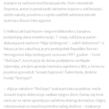
stanjem te načinom korištenja parcela. Osim navedenih
činjenica, autori su predstavili i aktuelne izazove u održavanju i
zaštiti vakufa, posebno u svjetlu različitih administrativnih
sistema u Bosni i Hercegovini.
U Velikoj sali Gazi Husrev-begove biblioteke u Sarajevu
posljednjeg dana manifestacije, 7. maja, održana je panel-
diskusija pod nazivom "Alija Izetbegović – vakif i dobrotvor". U
fokusu je bio vakuf koji je prvi predsjednik Republike Bosne i
Hercegovine Alija Izetbegović osnovao 1997. godine – Fond
"Bošnjaci", kroz koji je do danas podijeljeno na hiljade
stipendija, a kojim upravlja Islamska zajednica u BiH, o čemu su
posebno govorili dr. Senaid Zajimović i Šahin Kerla, direktor
Fonda "Bošnjaci".
– Alija je vakufom "Bošnjaci" pokazao kako pojedinac može
ostaviti trajno dobro koje nadilazi njegov život. Danas taj fond
raste jer se njime upravlja po načelima dobrog domaćina. Odgoj
i obrazovanje su nasušna potreba našeg društva – istakao je