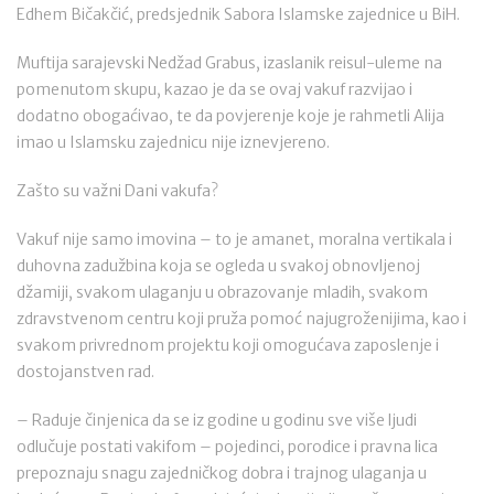
Edhem Bičakčić, predsjednik Sabora Islamske zajednice u BiH.
Muftija sarajevski Nedžad Grabus, izaslanik reisul-uleme na
pomenutom skupu, kazao je da se ovaj vakuf razvijao i
dodatno obogaćivao, te da povjerenje koje je rahmetli Alija
imao u Islamsku zajednicu nije iznevjereno.
Zašto su važni Dani vakufa?
Vakuf nije samo imovina – to je amanet, moralna vertikala i
duhovna zadužbina koja se ogleda u svakoj obnovljenoj
džamiji, svakom ulaganju u obrazovanje mladih, svakom
zdravstvenom centru koji pruža pomoć najugroženijima, kao i
svakom privrednom projektu koji omogućava zaposlenje i
dostojanstven rad.
– Raduje činjenica da se iz godine u godinu sve više ljudi
odlučuje postati vakifom – pojedinci, porodice i pravna lica
prepoznaju snagu zajedničkog dobra i trajnog ulaganja u