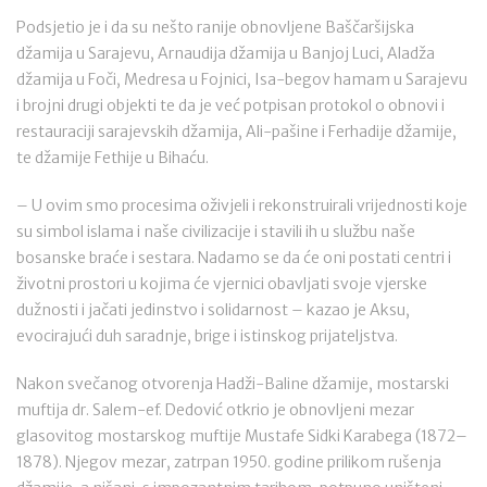
Podsjetio je i da su nešto ranije obnovljene Baščaršijska
džamija u Sarajevu, Arnaudija džamija u Banjoj Luci, Aladža
džamija u Foči, Medresa u Fojnici, Isa-begov hamam u Sarajevu
i brojni drugi objekti te da je već potpisan protokol o obnovi i
restauraciji sarajevskih džamija, Ali-pašine i Ferhadije džamije,
te džamije Fethije u Bihaću.
– U ovim smo procesima oživjeli i rekonstruirali vrijednosti koje
su simbol islama i naše civilizacije i stavili ih u službu naše
bosanske braće i sestara. Nadamo se da će oni postati centri i
životni prostori u kojima će vjernici obavljati svoje vjerske
dužnosti i jačati jedinstvo i solidarnost – kazao je Aksu,
evocirajući duh saradnje, brige i istinskog prijateljstva.
Nakon svečanog otvorenja Hadži-Baline džamije, mostarski
muftija dr. Salem-ef. Dedović otkrio je obnovljeni mezar
glasovitog mostarskog muftije Mustafe Sidki Karabega (1872–
1878). Njegov mezar, zatrpan 1950. godine prilikom rušenja