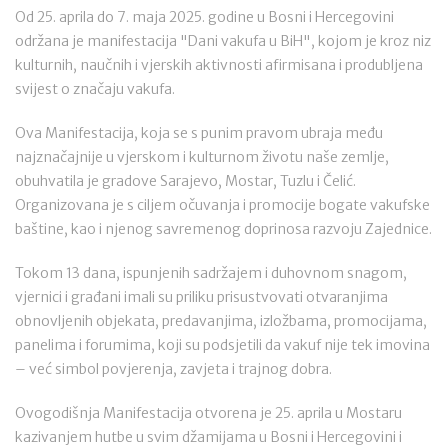
Od 25. aprila do 7. maja 2025. godine u Bosni i Hercegovini
održana je manifestacija "Dani vakufa u BiH", kojom je kroz niz
kulturnih, naučnih i vjerskih aktivnosti afirmisana i produbljena
svijest o značaju vakufa.
Ova Manifestacija, koja se s punim pravom ubraja među
najznačajnije u vjerskom i kulturnom životu naše zemlje,
obuhvatila je gradove Sarajevo, Mostar, Tuzlu i Čelić.
Organizovana je s ciljem očuvanja i promocije bogate vakufske
baštine, kao i njenog savremenog doprinosa razvoju Zajednice.
Tokom 13 dana, ispunjenih sadržajem i duhovnom snagom,
vjernici i građani imali su priliku prisustvovati otvaranjima
obnovljenih objekata, predavanjima, izložbama, promocijama,
panelima i forumima, koji su podsjetili da vakuf nije tek imovina
– već simbol povjerenja, zavjeta i trajnog dobra.
Ovogodišnja Manifestacija otvorena je 25. aprila u Mostaru
kazivanjem hutbe u svim džamijama u Bosni i Hercegovini i