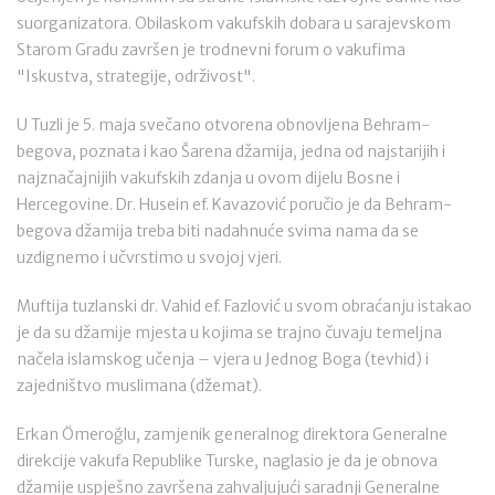
suorganizatora. Obilaskom vakufskih dobara u sarajevskom
Starom Gradu završen je trodnevni forum o vakufima
"Iskustva, strategije, održivost".
U Tuzli je 5. maja svečano otvorena obnovljena Behram-
begova, poznata i kao Šarena džamija, jedna od najstarijih i
najznačajnijih vakufskih zdanja u ovom dijelu Bosne i
Hercegovine. Dr. Husein ef. Kavazović poručio je da Behram-
begova džamija treba biti nadahnuće svima nama da se
uzdignemo i učvrstimo u svojoj vjeri.
Muftija tuzlanski dr. Vahid ef. Fazlović u svom obraćanju istakao
je da su džamije mjesta u kojima se trajno čuvaju temeljna
načela islamskog učenja – vjera u Jednog Boga (tevhid) i
zajedništvo muslimana (džemat).
Erkan Ömeroğlu, zamjenik generalnog direktora Generalne
direkcije vakufa Republike Turske, naglasio je da je obnova
džamije uspješno završena zahvaljujući saradnji Generalne