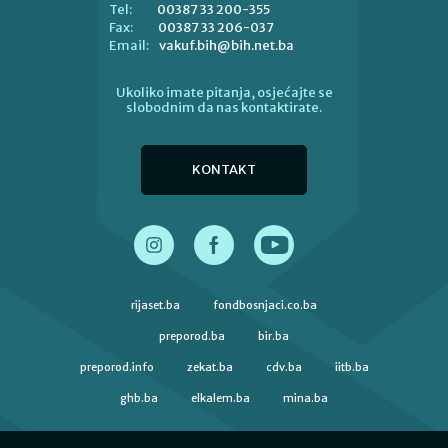
00387 33 200-355
Tel:
00387 33 206-037
Fax:
vakuf.bih@bih.net.ba
Email:
Ukoliko imate pitanja, osjećajte se
slobodnim da nas kontaktirate.
KONTAKT
rijaset.ba
fondbosnjaci.co.ba
preporod.ba
bir.ba
preporod.info
zekat.ba
cdv.ba
iitb.ba
ghb.ba
elkalem.ba
mina.ba