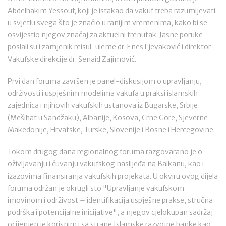
Abdelhakim Yessouf, koji je istakao da vakuf treba razumijevati
u svjetlu svega što je značio u ranijim vremenima, kako bi se
osvijestio njegov značaj za aktuelni trenutak. Jasne poruke
poslali su i zamjenik reisul-uleme dr. Enes Ljevaković i direktor
Vakufske direkcije dr. Senaid Zajimović.
Prvi dan foruma završen je panel-diskusijom o upravljanju,
održivosti i uspješnim modelima vakufa u praksi islamskih
zajednica i njihovih vakufskih ustanova iz Bugarske, Srbije
(Mešihat u Sandžaku), Albanije, Kosova, Crne Gore, Sjeverne
Makedonije, Hrvatske, Turske, Slovenije i Bosne i Hercegovine.
Tokom drugog dana regionalnog foruma razgovarano je o
oživljavanju i čuvanju vakufskog naslijeđa na Balkanu, kao i
izazovima finansiranja vakufskih projekata. U okviru ovog dijela
foruma održan je okrugli sto "Upravljanje vakufskom
imovinom i održivost – identifikacija uspješne prakse, stručna
podrška i potencijalne inicijative", a njegov cjelokupan sadržaj
ocijenjen je korisnim i sa strane Islamske razvojne banke kao