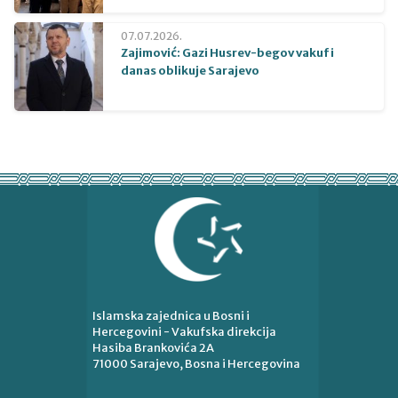
07.07.2026.
Zajimović: Gazi Husrev-begov vakuf i
danas oblikuje Sarajevo
Islamska zajednica u Bosni i
Hercegovini - Vakufska direkcija
Hasiba Brankovića 2A
71000 Sarajevo, Bosna i Hercegovina