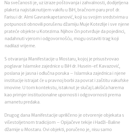
Na svečanosti je, uz izraze poštovanja i zahvalnosti, dodijeljena
plaketa najistaknutijem vakifu u BiH, bračnom paru prof. dr.
Farisu i dr. Almi Gavrankapetanović, koji su svojim sredstvima u
potpunosti obnovili porušenu džamiju Muje Kotezlije i sve njene
prateće objekte u Kotezima. Njihov čin potvrđuje da pojedinci,
nadahnuti vjerom i odgovornošću, mogu ostaviti trag koji
nadilazi vrijeme.
S otvaranja Manifestacije u Mostaru, kojoj je prisustvovao
poglavar Islamske zajednice u BiH dr. Husein-ef. Kavazović,
poslana je jasna i odlučna poruka – Islamska zajednica i njene
institucije istrajat će u pravnoj borbi za povrat i zaštitu vakufske
imovine. U tom kontekstu, istaknut je slučaj Lakišića harema
kao primjer institucionalne upornosti i odgovornosti prema
amanetu predaka.
Drugog dana Manifestacije upriličeno je otvorenje objekata s
višestoljetnom tradicijom – Opijačeve tekije i Hadži-Baline
džamije u Mostaru. Ovi objekti, poručeno je, nisu samo