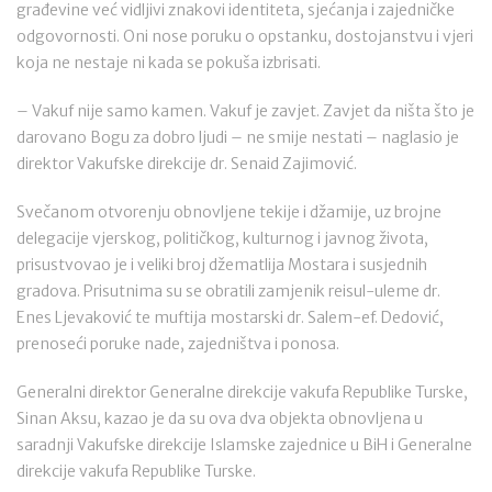
građevine već vidljivi znakovi identiteta, sjećanja i zajedničke
odgovornosti. Oni nose poruku o opstanku, dostojanstvu i vjeri
koja ne nestaje ni kada se pokuša izbrisati.
– Vakuf nije samo kamen. Vakuf je zavjet. Zavjet da ništa što je
darovano Bogu za dobro ljudi – ne smije nestati – naglasio je
direktor Vakufske direkcije dr. Senaid Zajimović.
Svečanom otvorenju obnovljene tekije i džamije, uz brojne
delegacije vjerskog, političkog, kulturnog i javnog života,
prisustvovao je i veliki broj džematlija Mostara i susjednih
gradova. Prisutnima su se obratili zamjenik reisul-uleme dr.
Enes Ljevaković te muftija mostarski dr. Salem-ef. Dedović,
prenoseći poruke nade, zajedništva i ponosa.
Generalni direktor Generalne direkcije vakufa Republike Turske,
Sinan Aksu, kazao je da su ova dva objekta obnovljena u
saradnji Vakufske direkcije Islamske zajednice u BiH i Generalne
direkcije vakufa Republike Turske.