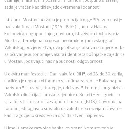
džamije, a nišani, s impozantnim tarihom, potpuno uništeni,
sada je vraćen kao tihi svjedok vremena i odanosti.
Isti dan u Mostaru održana je promocija knjige "Pravno nasilje
nad vakufima u Mostaru (1945–1965)", autora Hasana
Eminovića, dugogodišnjeg novinara, istraživača i publiciste iz
Mostara. Temeljena na dosad neobrađenoj arhivskoj građi
Vakufskog povjerenstva, ova publikacija otkriva razmjere borbe
za očuvanje autonomije vakufa i identiteta bošnjačke zajednice
u Mostaru, pozivajući nas na budnost i odgovornost.
U okviru manifestacije "Dani vakufa u BiH", od 28. do 30. aprila,
upriličen je regionalni forum o vakufima za zemlje Balkana pod
nazivom "Iskustva, strategije, održivost". Forum je organizirala
Vakufska direkcija Islamske zajednice u Bosni i Hercegovini, u
saradnji s Islamskom razvojnom bankom (IsDB). Govornici na
forumu jednoglasno su istakli da vakuf treba razvijati i čuvati –
kao dragocjeno sredstvo za opći društveni napredak.
U ime Islamske razvojne banke, ovom prilikom govorio je