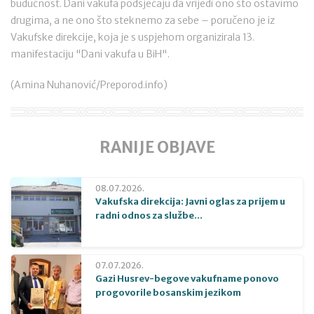
budućnost. Dani vakufa podsjećaju da vrijedi ono što ostavimo
drugima, a ne ono što steknemo za sebe – poručeno je iz
Vakufske direkcije, koja je s uspjehom organizirala 13.
manifestaciju "Dani vakufa u BiH".
(Amina Nuhanović/Preporod.info)
RANIJE OBJAVE
08.07.2026.
Vakufska direkcija: Javni oglas za prijem u
radni odnos za službe...
07.07.2026.
Gazi Husrev-begove vakufname ponovo
progovorile bosanskim jezikom