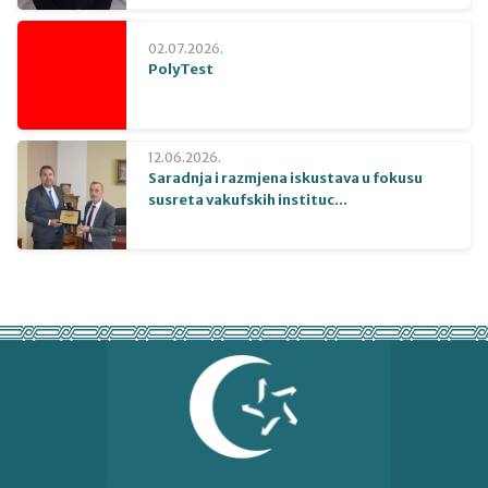
02.07.2026.
PolyTest
12.06.2026.
Saradnja i razmjena iskustava u fokusu
susreta vakufskih instituc...