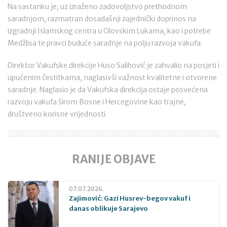
Na sastanku je, uz izraženo zadovoljstvo prethodnom
saradnjom, razmatran dosadašnji zajednički doprinos na
izgradnji Islamskog centra u Olovskim Lukama, kao i potrebe
Medžlisa te pravci buduće saradnje na polju razvoja vakufa.
Direktor Vakufske direkcije Huso Salihović je zahvalio na posjeti i
upućenim čestitkama, naglasivši važnost kvalitetne i otvorene
saradnje. Naglasio je da Vakufska direkcija ostaje posvećena
razvoju vakufa širom Bosne i Hercegovine kao trajne,
društveno korisne vrijednosti.
RANIJE OBJAVE
07.07.2026.
Zajimović: Gazi Husrev-begov vakuf i
danas oblikuje Sarajevo