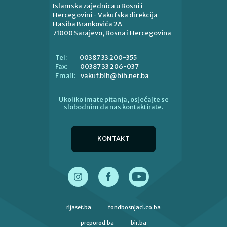
Islamska zajednica u Bosni i
Hercegovini - Vakufska direkcija
Hasiba Brankovića 2A
71000 Sarajevo, Bosna i Hercegovina
00387 33 200-355
Tel:
00387 33 206-037
Fax:
vakuf.bih@bih.net.ba
Email:
Ukoliko imate pitanja, osjećajte se
slobodnim da nas kontaktirate.
KONTAKT
rijaset.ba
fondbosnjaci.co.ba
preporod.ba
bir.ba