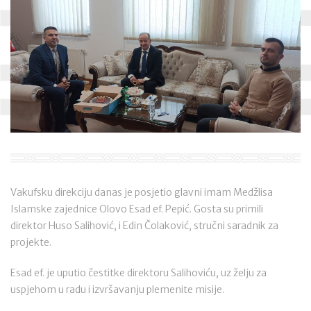
Vakufsku direkciju danas je posjetio glavni imam Medžlisa
Islamske zajednice Olovo Esad ef. Pepić. Gosta su primili
direktor Huso Salihović, i Edin Čolaković, stručni saradnik za
projekte.
Esad ef. je uputio čestitke direktoru Salihoviću, uz želju za
uspjehom u radu i izvršavanju plemenite misije.