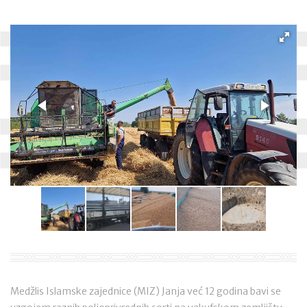
Medžlis Islamske zajednice (MIZ) Janja već 12 godina bavi se