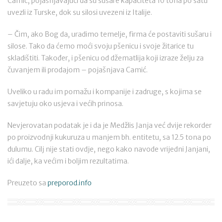
Camić, pojašnjavajući da su sušare kapaciteta 10 tona po satu
uvezli iz Turske, dok su silosi uvezeni iz Italije.
– Čim, ako Bog da, uradimo temelje, firma će postaviti sušaru i
silose. Tako da ćemo moći svoju pšenicu i svoje žitarice tu
skladištiti. Također, i pšenicu od džematlija koji izraze želju za
čuvanjem ili prodajom – pojašnjava Camić.
Uveliko u radu im pomažu i kompanije i zadruge, s kojima se
savjetuju oko usjeva i većih prinosa.
Nevjerovatan podatak je i da je Medžlis Janja već dvije rekorder
po proizvodnji kukuruza u manjem bh. entitetu, sa 12.5 tona po
dulumu. Cilj nije stati ovdje, nego kako navode vrijedni Janjani,
ići dalje, ka većim i boljim rezultatima.
Preuzeto sa
preporod.info