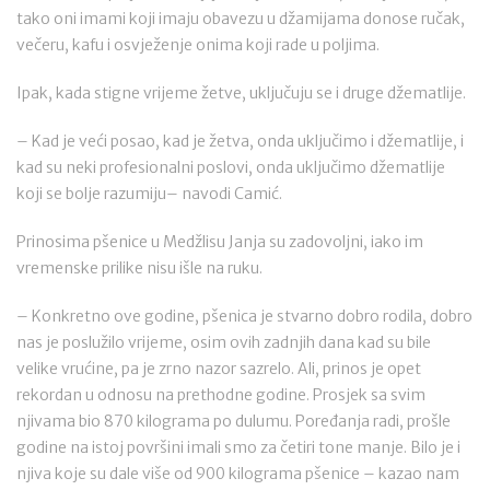
tako oni imami koji imaju obavezu u džamijama donose ručak,
večeru, kafu i osvježenje onima koji rade u poljima.
Ipak, kada stigne vrijeme žetve, uključuju se i druge džematlije.
– Kad je veći posao, kad je žetva, onda uključimo i džematlije, i
kad su neki profesionalni poslovi, onda uključimo džematlije
koji se bolje razumiju– navodi Camić.
Prinosima pšenice u Medžlisu Janja su zadovoljni, iako im
vremenske prilike nisu išle na ruku.
– Konkretno ove godine, pšenica je stvarno dobro rodila, dobro
nas je poslužilo vrijeme, osim ovih zadnjih dana kad su bile
velike vrućine, pa je zrno nazor sazrelo. Ali, prinos je opet
rekordan u odnosu na prethodne godine. Prosjek sa svim
njivama bio 870 kilograma po dulumu. Poređanja radi, prošle
godine na istoj površini imali smo za četiri tone manje. Bilo je i
njiva koje su dale više od 900 kilograma pšenice – kazao nam