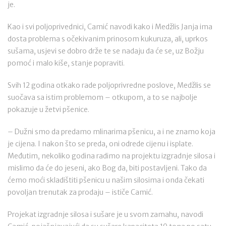
je.
Kao i svi poljoprivednici, Camić navodi kako i Medžlis Janja ima
dosta problema s očekivanim prinosom kukuruza, ali, uprkos
sušama, usjevi se dobro drže te se nadaju da će se, uz Božju
pomoć i malo kiše, stanje popraviti.
Svih 12 godina otkako rade poljoprivredne poslove, Medžlis se
suočava sa istim problemom – otkupom, a to se najbolje
pokazuje u žetvi pšenice.
– Dužni smo da predamo mlinarima pšenicu, a i ne znamo koja
je cijena. I nakon što se preda, oni odrede cijenu i isplate.
Međutim, nekoliko godina radimo na projektu izgradnje silosa i
mislimo da će do jeseni, ako Bog da, biti postavljeni. Tako da
ćemo moći skladištiti pšenicu u našim silosima i onda čekati
povoljan trenutak za prodaju – ističe Camić.
Projekat izgradnje silosa i sušare je u svom zamahu, navodi