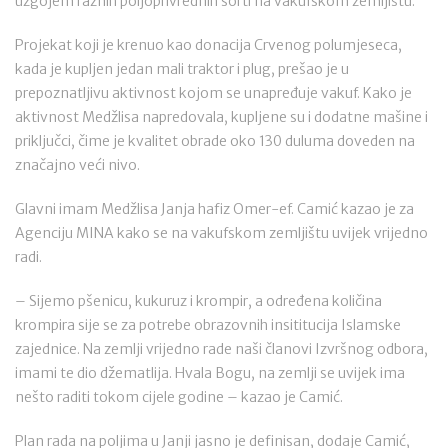
uzgojem raznih poljoprivrednih sorti na vakufskom zemljištu.
Projekat koji je krenuo kao donacija Crvenog polumjeseca,
kada je kupljen jedan mali traktor i plug, prešao je u
prepoznatljivu aktivnost kojom se unapređuje vakuf. Kako je
aktivnost Medžlisa napredovala, kupljene su i dodatne mašine i
priključci, čime je kvalitet obrade oko 130 duluma doveden na
značajno veći nivo.
Glavni imam Medžlisa Janja hafiz Omer-ef. Camić kazao je za
Agenciju MINA kako se na vakufskom zemljištu uvijek vrijedno
radi.
– Sijemo pšenicu, kukuruz i krompir, a određena količina
krompira sije se za potrebe obrazovnih insititucija Islamske
zajednice. Na zemlji vrijedno rade naši članovi Izvršnog odbora,
imami te dio džematlija. Hvala Bogu, na zemlji se uvijek ima
nešto raditi tokom cijele godine – kazao je Camić.
Plan rada na poljima u Janji jasno je definisan, dodaje Camić,