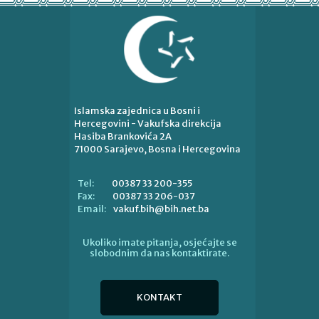
Islamska zajednica u Bosni i
Hercegovini - Vakufska direkcija
Hasiba Brankovića 2A
71000 Sarajevo, Bosna i Hercegovina
00387 33 200-355
Tel:
00387 33 206-037
Fax:
vakuf.bih@bih.net.ba
Email:
Ukoliko imate pitanja, osjećajte se
slobodnim da nas kontaktirate.
KONTAKT