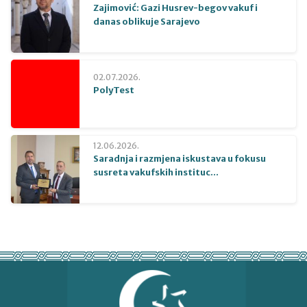
Zajimović: Gazi Husrev-begov vakuf i
danas oblikuje Sarajevo
02.07.2026.
PolyTest
12.06.2026.
Saradnja i razmjena iskustava u fokusu
susreta vakufskih instituc...