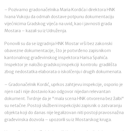
– Pozivamo gradonačelnika Maria Kordića i direktora HNK
Ivana Vukoju da odmah dostave potpunu dokumentaciju
vijećnicima Gradskog vijeća na uvid, kao i javnosti grada
Mostara – kazali su iz Udruženja.
Ponovili su da se izgradnja HNK Mostar vrši bez zakonski
obavezne dokumentacije, što je potvrđeno zapisnikom
kantonalnog građevinskog inspektora Harisa Spahića.
Inspektor je naložio gradskoj inspekciji kontrolu gradilišta
zbog nedostatka elaborata o iskolčenju i drugih dokumenata.
– Gradonačelnik Kordić, uprkos zahtjevu inspekcije, osporio je
njen rad i nije dostavio kao odgovor nijedan relevantan
dokument. Tvrdnje da je "mala scena HNK otvorena bez žalbi"
su netačne. Postoji službeni inspekcijski zapisnik o zatvaranju
objekta koji do danas nije legalizovan niti postoji pravosnažna
građevinska dozvola – upozorili su iz Mostarskog kruga.