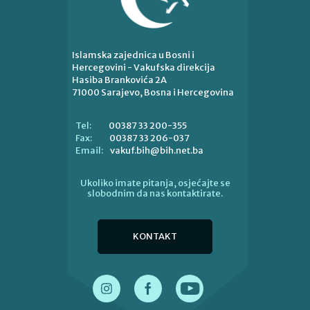
Islamska zajednica u Bosni i
Hercegovini - Vakufska direkcija
Hasiba Brankovića 2A
71000 Sarajevo, Bosna i Hercegovina
00387 33 200-355
Tel:
00387 33 206-037
Fax:
vakuf.bih@bih.net.ba
Email:
Ukoliko imate pitanja, osjećajte se
slobodnim da nas kontaktirate.
KONTAKT