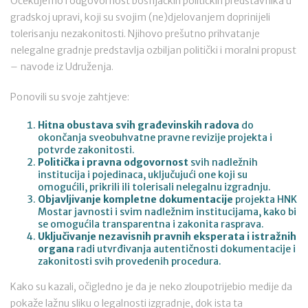
Očekujemo i odgovornost bošnjačkih političkih predstavnika u
gradskoj upravi, koji su svojim (ne)djelovanjem doprinijeli
tolerisanju nezakonitosti. Njihovo prešutno prihvatanje
nelegalne gradnje predstavlja ozbiljan politički i moralni propust
– navode iz Udruženja.
Ponovili su svoje zahtjeve:
Hitna obustava svih građevinskih radova
do
okončanja sveobuhvatne pravne revizije projekta i
potvrde zakonitosti.
Politička i pravna odgovornost
svih nadležnih
institucija i pojedinaca, uključujući one koji su
omogućili, prikrili ili tolerisali nelegalnu izgradnju.
Objavljivanje kompletne dokumentacije
projekta HNK
Mostar javnosti i svim nadležnim institucijama, kako bi
se omogućila transparentna i zakonita rasprava.
Uključivanje nezavisnih pravnih eksperata i istražnih
organa
radi utvrđivanja autentičnosti dokumentacije i
zakonitosti svih provedenih procedura.
Kako su kazali, očigledno je da je neko zloupotrijebio medije da
pokaže lažnu sliku o legalnosti izgradnje, dok ista ta