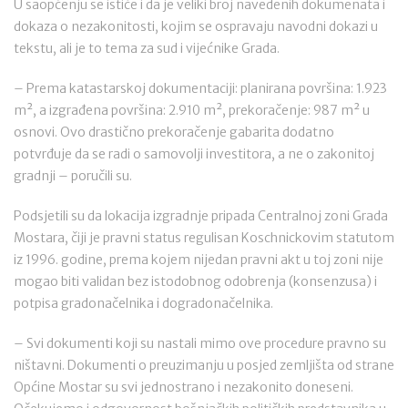
U saopćenju se ističe i da je veliki broj navedenih dokumenata i
dokaza o nezakonitosti, kojim se ospravaju navodni dokazi u
tekstu, ali je to tema za sud i vijećnike Grada.
– Prema katastarskoj dokumentaciji: planirana površina: 1.923
m², a izgrađena površina: 2.910 m², prekoračenje: 987 m² u
osnovi. Ovo drastično prekoračenje gabarita dodatno
potvrđuje da se radi o samovolji investitora, a ne o zakonitoj
gradnji – poručili su.
Podsjetili su da lokacija izgradnje pripada Centralnoj zoni Grada
Mostara, čiji je pravni status regulisan Koschnickovim statutom
iz 1996. godine, prema kojem nijedan pravni akt u toj zoni nije
mogao biti validan bez istodobnog odobrenja (konsenzusa) i
potpisa gradonačelnika i dogradonačelnika.
– Svi dokumenti koji su nastali mimo ove procedure pravno su
ništavni. Dokumenti o preuzimanju u posjed zemljišta od strane
Općine Mostar su svi jednostrano i nezakonito doneseni.