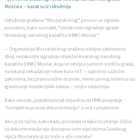
Mostara – kazali su iz Udruženja.
Udruženje građana “Mostarski krug” ponovo se oglasilo
povodom, kako su istakli, "nezakonite izgradnje zgrade
Hrvatskog narodnog kazališta (HNK) Mostar".
– Organizacija Mostarski krug izražava ozbiljnu zabrinutost
zbog nezakonite izgradnje objekta Hrvatskog narodnog
kazališta (HNK) Mostar, koja se odvija u samom središtu grada,
na lokaciji nekadašnje robne kuće HIT – suprotno važećim
zakonima, bez pravosnažne dozvole, mimo javnog interesa i uz
ignorisanje inspekcijskih nalaza – stoji u saopćenju.
Kako navode, pojedini portali objavili su da HNK posjeduje
"kompletnu pravnu dokumentaciju" u vezi s projektom.
Ako je to tačno, kako kažu, postavlja se ključno pitanje: Zašto
ta dokumentacija nije dostupna svim vijećnicima Gradskog
vijeća Mostara koji to traže u više navrata?