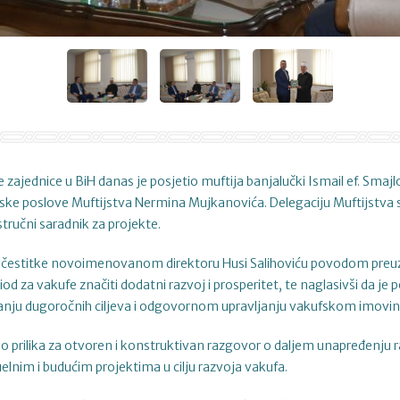
 zajednice u BiH danas je posjetio muftija banjalučki Ismail ef. Smajl
ke poslove Muftijstva Nermina Mujkanovića. Delegaciju Muftijstva su
 stručni saradnik za projekte.
e čestitke novoimenovanom direktoru Husi Salihoviću povodom preuzi
iod za vakufe značiti dodatni razvoj i prosperitet, te naglasivši da je 
ivanju dugoročnih ciljeva i odgovornom upravljanju vakufskom imovi
kao prilika za otvoren i konstruktivan razgovor o daljem unapređenju 
elnim i budućim projektima u cilju razvoja vakufa.