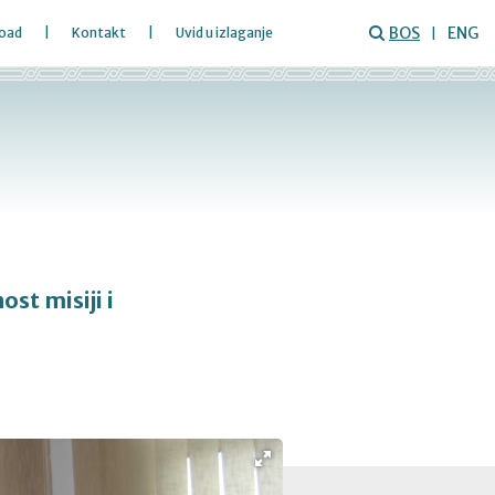
BOS
ENG
oad
Kontakt
Uvid u izlaganje
st misiji i