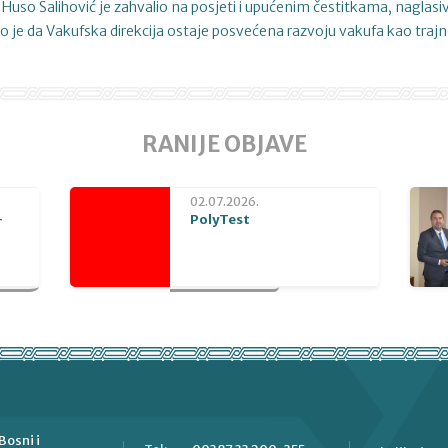
 Huso Salihović je zahvalio na posjeti i upućenim čestitkama, naglasiv
o je da Vakufska direkcija ostaje posvećena razvoju vakufa kao traj
RANIJE OBJAVE
02.07.2026.
-
PolyTest
Bosni i