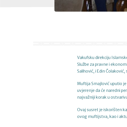
Vakufsku direkciju Islamske
Službe za pravne i ekonoms
Salihović, i Edin Čolaković,
Muftija Smajlović uputio j
uvjerenje da će naredni per
najvažniji korak u ostvar
Ovaj susret je iskorišten 
ovog muftijstva, kao i aktu