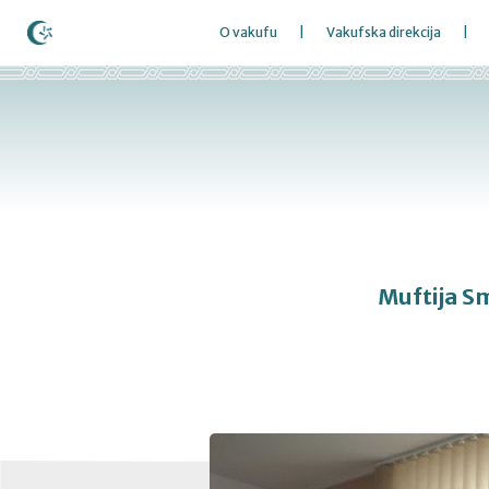
O vakufu
Vakufska direkcija
Muftija Sm