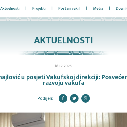
Aktuelnosti
Projekti
Postani vakif
Media
Downl
AKTUELNOSTI
16.12.2025.
ajlović u posjeti Vakufskoj direkciji: Posvećeno
razvoju vakufa
Podijeli: