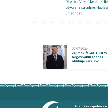
Direktor Vakufske direkcije
otvorene saradnje. Naglasi
vrijednosti.
07.07.2026.
Zajimović: Gazi Husrev
begov vakuf i danas
oblikuje Sarajevo
Islamska zajednica u 