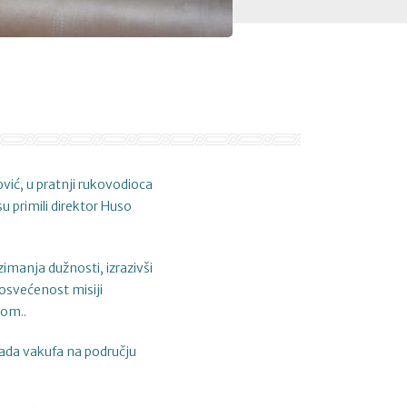
ović, u pratnji rukovodioca
 primili direktor Huso
manja dužnosti, izrazivši
posvećenost misiji
nom..
rada vakufa na području