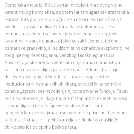
Osmanska mapa iz 1861. s ucrtanim objektima novog vojno-
karantinskog kompleksa, a potom i austrougarska katastarska
skica iz 1881. godine – omogućile su da se u ovo istraživanje
uvede sistemska analiza. Od projektne dokumentacije iz
osmanskog perioda sačuvana je samo jedna skica zgrade
karantina. Na austrougarskoj skici su zabilježene zatečene
osmanske građevine, ali se džamija ne označava eksplicitno, ne
zbog njenog nepostojanja, već zbog tadašnjeg pristupa
Austro-Ugarske prema vakufskim objektima i osmanskom
naslijeđu na ovom dijelu jadranske obale. Administracija je
dosljedno izbjegavala identifikaciju sakralnog i većine
institucionalnih osmanskih objekata, svodeći ih na tehničke
oznake „zgrada“bez navođenja njihove stvarne funkcije. Takav
pristup oblikovan je i dugotrajnim historijatom napetih odnosa
s Osmanlijama u području ove enklave, kao i širim
geopolitičkim pokušajima da se osmanska prisutnost potisne s
Jadrana i Dalmacije — politikom čije se ideološko naslijeđe
oblikovalo još od epohe Bečkog rata.