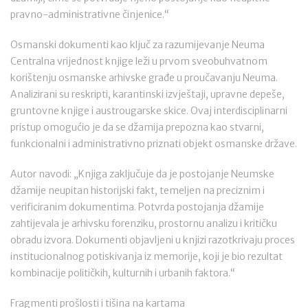
pravno-administrativne činjenice.“
Osmanski dokumenti kao ključ za razumijevanje Neuma
Centralna vrijednost knjige leži u prvom sveobuhvatnom
korištenju osmanske arhivske građe u proučavanju Neuma.
Analizirani su reskripti, karantinski izvještaji, upravne depeše,
gruntovne knjige i austrougarske skice. Ovaj interdisciplinarni
pristup omogućio je da se džamija prepozna kao stvarni,
funkcionalni i administrativno priznati objekt osmanske države.
Autor navodi: „Knjiga zaključuje da je postojanje Neumske
džamije neupitan historijski fakt, temeljen na preciznim i
verificiranim dokumentima. Potvrda postojanja džamije
zahtijevala je arhivsku forenziku, prostornu analizu i kritičku
obradu izvora. Dokumenti objavljeni u knjizi razotkrivaju proces
institucionalnog potiskivanja iz memorije, koji je bio rezultat
kombinacije političkih, kulturnih i urbanih faktora.“
Fragmenti prošlosti i tišina na kartama