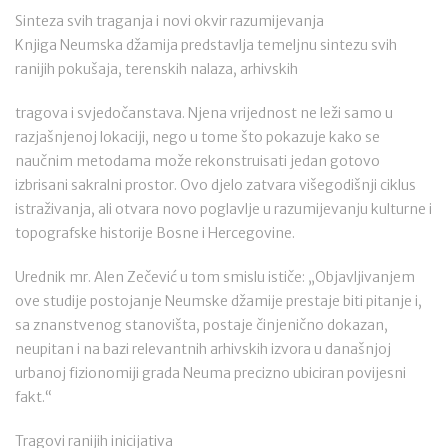
Sinteza svih traganja i novi okvir razumijevanja
Knjiga Neumska džamija predstavlja temeljnu sintezu svih
ranijih pokušaja, terenskih nalaza, arhivskih
tragova i svjedočanstava. Njena vrijednost ne leži samo u
razjašnjenoj lokaciji, nego u tome što pokazuje kako se
naučnim metodama može rekonstruisati jedan gotovo
izbrisani sakralni prostor. Ovo djelo zatvara višegodišnji ciklus
istraživanja, ali otvara novo poglavlje u razumijevanju kulturne i
topografske historije Bosne i Hercegovine.
Urednik mr. Alen Zečević u tom smislu ističe: „Objavljivanjem
ove studije postojanje Neumske džamije prestaje biti pitanje i,
sa znanstvenog stanovišta, postaje činjenično dokazan,
neupitan i na bazi relevantnih arhivskih izvora u današnjoj
urbanoj fizionomiji grada Neuma precizno ubiciran povijesni
fakt.“
Tragovi ranijih inicijativa