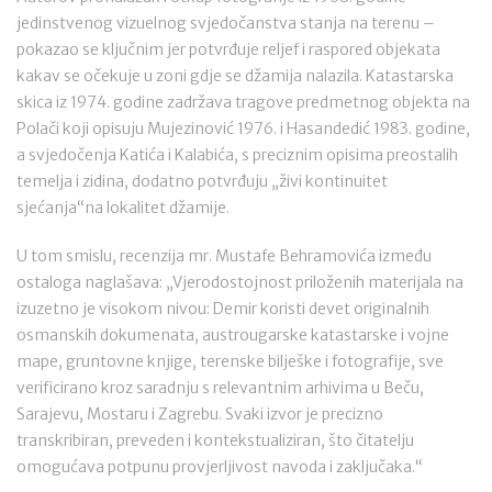
jedinstvenog vizuelnog svjedočanstva stanja na terenu –
pokazao se ključnim jer potvrđuje reljef i raspored objekata
kakav se očekuje u zoni gdje se džamija nalazila. Katastarska
skica iz 1974. godine zadržava tragove predmetnog objekta na
Polači koji opisuju Mujezinović 1976. i Hasandedić 1983. godine,
a svjedočenja Katića i Kalabića, s preciznim opisima preostalih
temelja i zidina, dodatno potvrđuju „živi kontinuitet
sjećanja“na lokalitet džamije.
U tom smislu, recenzija mr. Mustafe Behramovića između
ostaloga naglašava: „Vjerodostojnost priloženih materijala na
izuzetno je visokom nivou: Demir koristi devet originalnih
osmanskih dokumenata, austrougarske katastarske i vojne
mape, gruntovne knjige, terenske bilješke i fotografije, sve
verificirano kroz saradnju s relevantnim arhivima u Beču,
Sarajevu, Mostaru i Zagrebu. Svaki izvor je precizno
transkribiran, preveden i kontekstualiziran, što čitatelju
omogućava potpunu provjerljivost navoda i zaključaka.“