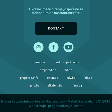
Ukoliko imate pitanja, osjećajte se
slobodnim da nas kontaktirate.
KONTAKT
rijaset.ba
fondbosnjaci.co.ba
preporod.ba
bir.ba
preporod.info
zekat.ba
cdv.ba
iitb.ba
ghb.ba
elkalem.ba
mina.ba
Islamska zajednica u Bosni i Hercegovini - Vakufska direkcija © 2026.
Web dizajn i programiranje:
Lampa