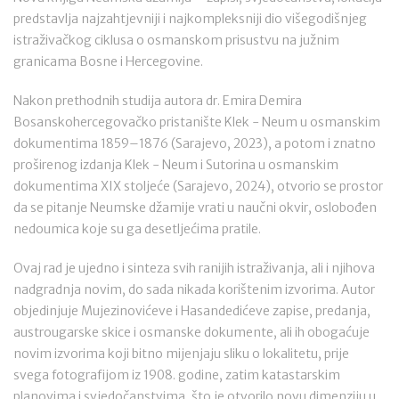
predstavlja najzahtjevniji i najkompleksniji dio višegodišnjeg
istraživačkog ciklusa o osmanskom prisustvu na južnim
granicama Bosne i Hercegovine.
Nakon prethodnih studija autora dr. Emira Demira
Bosanskohercegovačko pristanište Klek - Neum u osmanskim
dokumentima 1859–1876 (Sarajevo, 2023), a potom i znatno
proširenog izdanja Klek - Neum i Sutorina u osmanskim
dokumentima XIX stoljeće (Sarajevo, 2024), otvorio se prostor
da se pitanje Neumske džamije vrati u naučni okvir, oslobođen
nedoumica koje su ga desetljećima pratile.
Ovaj rad je ujedno i sinteza svih ranijih istraživanja, ali i njihova
nadgradnja novim, do sada nikada korištenim izvorima. Autor
objedinjuje Mujezinovićeve i Hasandedićeve zapise, predanja,
austrougarske skice i osmanske dokumente, ali ih obogaćuje
novim izvorima koji bitno mijenjaju sliku o lokalitetu, prije
svega fotografijom iz 1908. godine, zatim katastarskim
planovima i svjedočanstvima, što je otvorilo novu dimenziju u