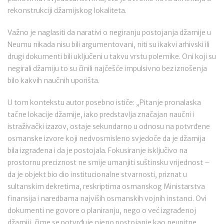
rekonstrukciji džamijskog lokaliteta.
Važno je naglasiti da narativi o negiranju postojanja džamije u
Neumu nikada nisu bili argumentovani, niti su ikakvi arhivski ili
drugi dokumenti bili uključeni u takvu vrstu polemike. Oni koji su
negirali džamiju to su činili najčešće impulsivno bez iznošenja
bilo kakvih naučnih uporišta.
U tom kontekstu autor posebno ističe: „Pitanje pronalaska
tačne lokacije džamije, iako predstavlja značajan naučni i
istraživački izazov, ostaje sekundarno u odnosu na potvrđene
osmanske izvore koji nedvosmisleno svjedoče da je džamija
bila izgrađena i da je postojala. Fokusiranje isključivo na
prostornu preciznost ne smije umanjiti suštinsku vrijednost –
da je objekt bio dio institucionalne stvarnosti, priznat u
sultanskim dekretima, reskriptima osmanskog Ministarstva
finansija i naredbama najviših osmanskih vojnih instanci. Ovi
dokumenti ne govore o planiranju, nego o već izgrađenoj
džamiji, čime se potvrđuje njeno postojanje kao neupitne