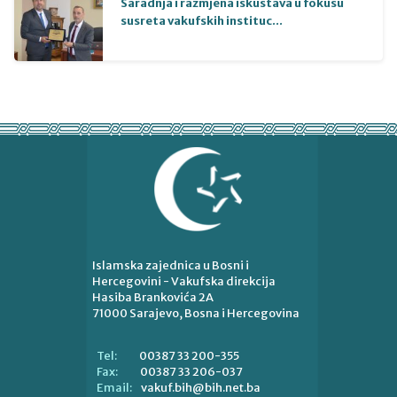
Saradnja i razmjena iskustava u fokusu
susreta vakufskih instituc...
Islamska zajednica u Bosni i
Hercegovini - Vakufska direkcija
Hasiba Brankovića 2A
71000 Sarajevo, Bosna i Hercegovina
00387 33 200-355
Tel:
00387 33 206-037
Fax:
vakuf.bih@bih.net.ba
Email: