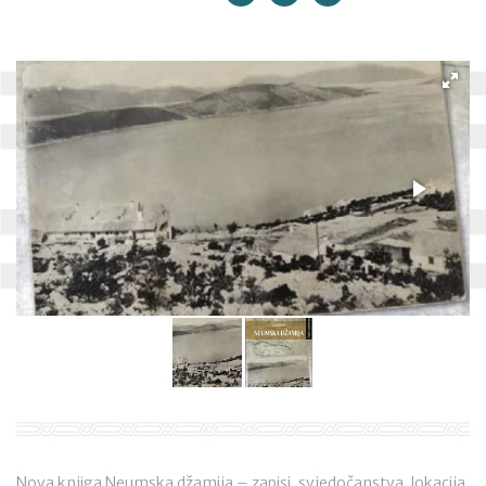
Nova knjiga Neumska džamija – zapisi, svjedočanstva, lokacija