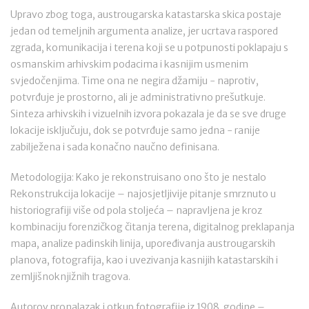
Upravo zbog toga, austrougarska katastarska skica postaje
jedan od temeljnih argumenta analize, jer ucrtava raspored
zgrada, komunikacija i terena koji se u potpunosti poklapaju s
osmanskim arhivskim podacima i kasnijim usmenim
svjedočenjima. Time ona ne negira džamiju - naprotiv,
potvrđuje je prostorno, ali je administrativno prešutkuje.
Sinteza arhivskih i vizuelnih izvora pokazala je da se sve druge
lokacije isključuju, dok se potvrđuje samo jedna - ranije
zabilježena i sada konačno naučno definisana.
Metodologija: Kako je rekonstruisano ono što je nestalo
Rekonstrukcija lokacije – najosjetljivije pitanje smrznuto u
historiografiji više od pola stoljeća – napravljena je kroz
kombinaciju forenzičkog čitanja terena, digitalnog preklapanja
mapa, analize padinskih linija, upoređivanja austrougarskih
planova, fotografija, kao i uvezivanja kasnijih katastarskih i
zemljišnoknjižnih tragova.
Autorov pronalazak i otkup fotografije iz 1908. godine –