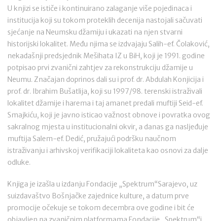
U knjizi se ističe i kontinuirano zalaganje više pojedinaca i
institucija koji su tokom proteklih decenija nastojali sačuvati
sjećanje na Neumsku džamiju i ukazati na njen stvarni
historijski lokalitet. Među njima se izdvajaju Salih-ef. Čolaković,
nekadašnji predsjednik Mešihata IZ u BiH, koji je 1991. godine
potpisao prvi zvanični zahtjev za rekonstrukciju džamije u
Neumu. Značajan doprinos dali su i prof. dr. Abdulah Konjicija i
prof. dr. Ibrahim Bušatlija, koji su 1997/98. terenski istraživali
lokalitet džamije i harema i taj amanet predali muftiji Seid-ef.
Smajkiću, koji je javno isticao važnost obnove i povratka ovog
sakralnog mjesta u institucionalni okvir, a danas ga nasljeđuje
muftija Salem-ef. Dedić, pružajući podršku naučnom
istraživanju i arhivskoj verifikaciji lokaliteta kao osnovi za dalje
odluke.
Knjiga je izašla u izdanju Fondacije „Spektrum“Sarajevo, uz
suizdavaštvo Bošnjačke zajednice kulture, a datum prve
promocije očekuje se tokom decembra ove godine i bit će
objavljen na zvaničnim platformama Fondacije „Spektrum“i