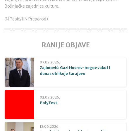
Bošnjačke zajednice kulture.
(N.Pepić/IIN Preporod)
RANIJE OBJAVE
07.07.2026.
Zajimović: Gazi Husrev-begov vakuf i
danas oblikuje Sarajevo
02.07.2026.
PolyTest
12.06.2026.