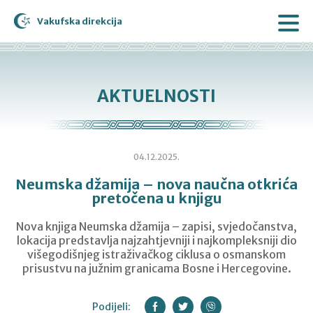
Vakufska direkcija
AKTUELNOSTI
04.12.2025.
Neumska džamija – nova naučna otkrića
pretočena u knjigu
Nova knjiga Neumska džamija – zapisi, svjedočanstva,
lokacija predstavlja najzahtjevniji i najkompleksniji dio
višegodišnjeg istraživačkog ciklusa o osmanskom
prisustvu na južnim granicama Bosne i Hercegovine.
Podijeli: