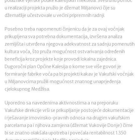
polaznike vjerske pouke kalesijskih mekteba. Svesrdnu pomoć
u realizaciji projekta pružio je džemat Miljanovci čije su
džematlije učestvovale u većini pripremnih radnji.
Posebno treba napomenuti činjenicu da je za ovaj voćnjak
prikupljena sva potrebna dokumentacija, izvršena analiza
zemljišta i utvrđena njegova adekvatnost za sadnju pomenutih
kultura voća, što pruža mogućnost ostvarivanja određenih
beneficija kroz projekte koje provodi lokalna zajednica.
Dugoročni plan Općine Kalesija o kome sve više govori je
formiranje fabrike voća pa bi projekti kakav je Vakufski voćnjak
u Miljanovcima pružili mogućnost znatnog unaprjeđenja
cjelokupnog Medžlisa.
Uporedno sa navedenima aktivnostima a na preporuku
Vakufske direkcije vrši se prikupljanje postojeće dokumentacije
i rješavanje imovinsko-pravnih odnosa na drugim vakufskim
parcelama pa i njihova zamjena (džemat Vukovije Donje) čime
bi se znatno olakšala upotreba i povećala rentabilnost 1.350