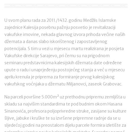
U svom planu rada za 2011./1432. godinu Medžlis Islamske
zajednice Kalesija posebnu pažnju posvetio je revitalizaciji
vakufske imovine, nekada glavnog izvora prihoda većine naših
džemata a danas slabo iskorištenog i zapostavljenog
potencijala. S tim u vezi u mjesecu martu realizirana je posjeta
Vakufske direkcije Sarajevo, pri čemu su na prigodnom
seminaru predstavnicima kalesijskih džemata date određene
upute o radu i unaprjeđenju postojećeg stanja a već u mjesecu
aprilu krenula je priprema za formiranje prvog kalesijskog
vakufskog voćnjaka u džematu Miljanovci, zaseok Grabovac.
Na parceli površine 5.000m² uz prethodnu pripremu zemljišta u
skladu sa najvišim standardima te pod budnim okom Hasana
Sinanovića, profesora poljoprivredne struke, zasijane su kulture
šljive, jabuke i kruške te su izvršene pripremne radnje da se u
sljedećoj godini na preostalom dijelu parcele formira izletište za