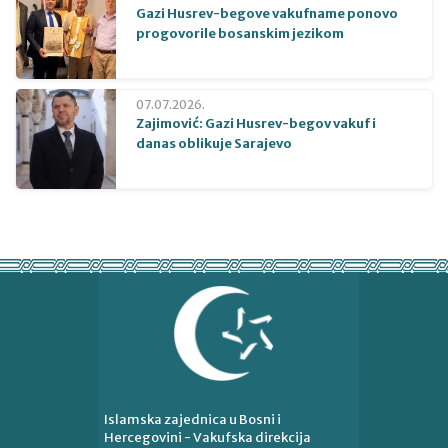
Gazi Husrev-begove vakufname ponovo
progovorile bosanskim jezikom
07.07.2026.
Zajimović: Gazi Husrev-begov vakuf i
danas oblikuje Sarajevo
Islamska zajednica u Bosni i
Hercegovini - Vakufska direkcija