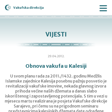
Vakufska direkcija
VIJESTI
29.04.2012.
Obnova vakufa u Kalesiji
U svom planu rada za 2011./1432. godinu Medžlis
Islamske zajednice Kalesija posebnu pažnju posvetio je
revitalizaciji vakufske imovine, nekada glavnog izvora
prihoda većine naših džemata a danas slabo
iskorištenog i zapostavljenog potencijala. S tim u vezi u
mjesecu martu realizirana je posjeta Vakufske direkcije
Sarajevo, pri čemu su na prigodnom seminaru
predstavnicima kalesijskih džemata date određene