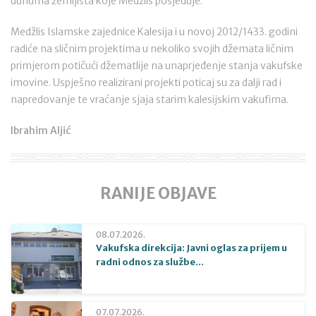
dunuma zemljišta koje Medžlis posjeduje.
Medžlis Islamske zajednice Kalesija i u novoj 2012/1433. godini
radiće na sličnim projektima u nekoliko svojih džemata ličnim
primjerom potičući džematlije na unaprjeđenje stanja vakufske
imovine. Uspješno realizirani projekti poticaj su za dalji rad i
napredovanje te vraćanje sjaja starim kalesijskim vakufima.
Ibrahim Aljić
RANIJE OBJAVE
08.07.2026.
Vakufska direkcija: Javni oglas za prijem u
radni odnos za službe...
07.07.2026.