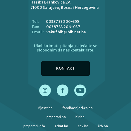
Hasiba Brankovića 2A
71000 Sarajevo, Bosna i Hercegovina
00387 33 200-355
Tel:
00387 33 206-037
Fax:
vakuf.bih@bih.net.ba
Email:
Ukoliko imate pitanja, osjećajte se
slobodnim da nas kontaktirate.
KONTAKT
rijaset.ba
fondbosnjaci.co.ba
preporod.ba
bir.ba
preporod.info
zekat.ba
cdv.ba
iitb.ba