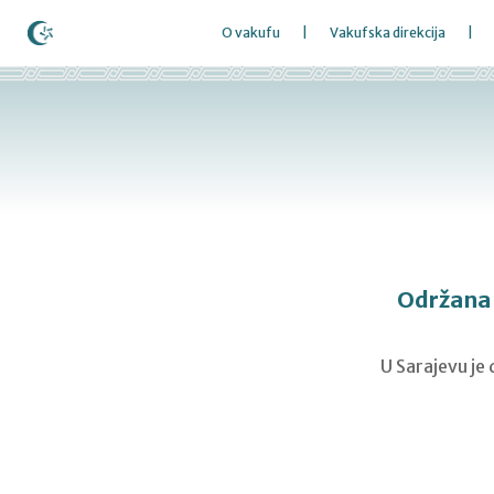
O vakufu
Vakufska direkcija
Održana 4
U Sarajevu je