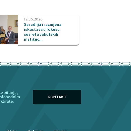
12.06.2026.
Saradnja i razmjena
iskustava u fokusu
susreta vakufskih
instituc...
e pitanja,
KONTAKT
e slobodnim
ktirate.