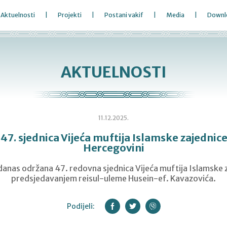
Aktuelnosti
Projekti
Postani vakif
Media
Downl
AKTUELNOSTI
11.12.2025.
7. sjednica Vijeća muftija Islamske zajednice
Hercegovini
 danas održana 47. redovna sjednica Vijeća muftija Islamske 
predsjedavanjem reisul-uleme Husein-ef. Kavazovića.
Podijeli: