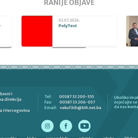
RANIJE OBJAVE
02.07.2026.
-
PolyTest
Bosni i
00387 33 200-355
Tel:
Ukoliko imat
a direkcija
00387 33 206-037
Fax:
osjećajte s
da nas konta
vakuf.bih@bih.net.ba
Email:
a i Hercegovina