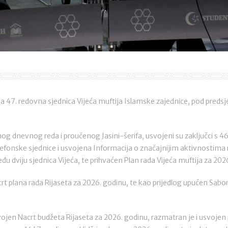
a 47. redovna sjednica Vijeća muftija Islamske zajednice, pod pred
g dnevnog reda i proučenog Jasini-šerifa, usvojeni su zaključci s 46
elefonske sjednice i usvojena Informacija o značajnijim aktivnostima 
đu dviju sjednica Vijeća, te prihvaćen Plan rada Vijeća muftija za 202
rt plana rada Rijaseta za 2026. godinu, te kao prijedlog upućen Sabo
vojen Nacrt budžeta Rijaseta za 2026. godinu, razmatran je i usvojen 