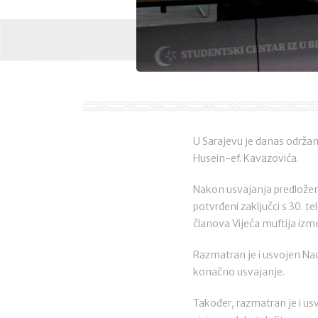
U Sarajevu je danas održan
Husein-ef. Kavazovića.
Nakon usvajanja predloženo
potvrđeni zaključci s 30. t
članova Vijeća muftija izme
Razmatran je i usvojen Nac
konačno usvajanje.
Također, razmatran je i us