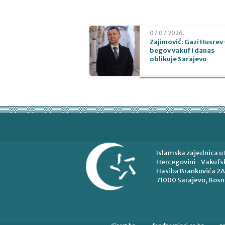
07.07.2026.
Zajimović: Gazi Husrev
begov vakuf i danas
oblikuje Sarajevo
Islamska zajednica u 
Hercegovini - Vakufsk
Hasiba Brankovića 2A
71000 Sarajevo, Bosn