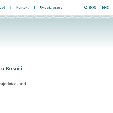
BOS
ENG
oad
Kontakt
Uvid u izlaganje
 u Bosni i
zajednice, pod