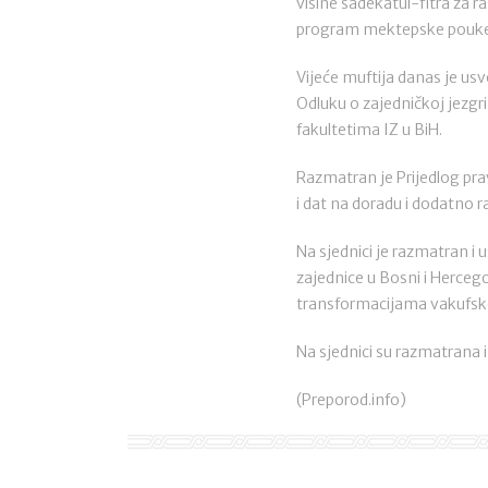
visine sadekatul-fitra za 
program mektepske pouke 
Vijeće muftija danas je usv
Odluku o zajedničkoj jezgr
fakultetima IZ u BiH.
Razmatran je Prijedlog prav
i dat na doradu i dodatno 
Na sjednici je razmatran i 
zajednice u Bosni i Hercego
transformacijama vakufsk
Na sjednici su razmatrana i
(Preporod.info)