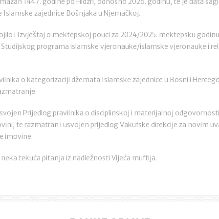
ramazan 1447. godine po Hidžri, odnosno 2026. godinu, te je data sagl
Islamske zajednice Bošnjaka u Njemačkoj.
ojilo i Izvještaj o mektepskoj pouci za 2024/2025. mektepsku godinu, 
i Studijskog programa islamske vjeronauke/islamske vjeronauke i rel
ilnika o kategorizaciji džemata Islamske zajednice u Bosni i Hercegov
razmatranje.
usvojen Prijedlog pravilnika o disciplinskoj i materijalnoj odgovornos
vini, te razmatran i usvojen prijedlog Vakufske direkcije za novim uv
e imovine.
 neka tekuća pitanja iz nadležnosti Vijeća muftija.