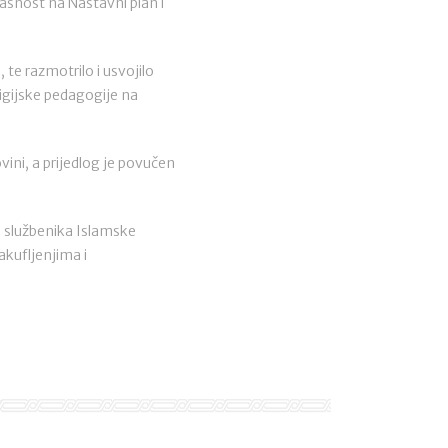
asnost na Nastavni plan i
te razmotrilo i usvojilo
igijske pedagogije na
ini, a prijedlog je povučen
ti službenika Islamske
akufljenjima i