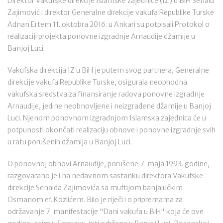
Direktor Vakufske direkcije Islamske zajednice (IZ) u BiH Senaid
Zajimović i direktor Generalne direkcije vakufa Republike Turske
Adnan Ertem 11. oktobra 2016. u Ankari su potpisali Protokol o
realizaciji projekta ponovne izgradnje Arnaudije džamije u
Banjoj Luci.
Vakufska direkcija IZ u BiH je putem svog partnera, Generalne
direkcije vakufa Republike Turske, osigurala neophodna
vakufska sredstva za finansiranje radova ponovne izgradnje
Arnaudije, jedine neobnovljene i neizgrađene džamije u Banjoj
Luci. Njenom ponovnom izgradnjom Islamska zajednica će u
potpunosti okončati realizaciju obnove i ponovne izgradnje svih
u ratu porušenih džamija u Banjoj Luci.
O ponovnoj obnovi Arnaudije, porušene 7. maja 1993. godine,
razgovarano je i na nedavnom sastanku direktora Vakufske
direkcije Senaida Zajimovića sa muftijom banjalučkim
Osmanom ef. Kozlićem. Bilo je riječi i o pripremama za
održavanje 7. manifestacije "Dani vakufa u BiH" koja će ove