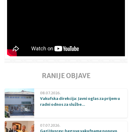
RANIJE OBJAVE
08.07.2026.
Vakufska direkcija: Javni oglas za prijem u
radni odnos za službe...
07.07.2026.
Gazi Husrev-begove vakufname ponovo