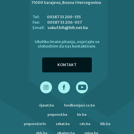
71000 Sarajevo, Bosna i Hercegovina
00387 33 200-355
Tel:
00387 33 206-037
Fax:
vakuf.bih@bih.net.ba
Email:
Ukoliko imate pitanja, osjećajte se
slobodnim da nas kontaktirate.
KONTAKT
rijaset.ba
fondbosnjaci.co.ba
preporod.ba
bir.ba
preporod.info
zekat.ba
cdv.ba
iitb.ba
ghb.ba
elkalem.ba
mina.ba