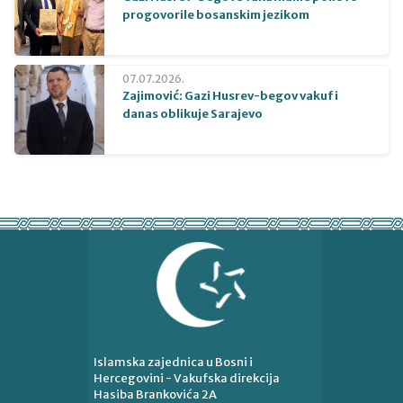
progovorile bosanskim jezikom
07.07.2026.
Zajimović: Gazi Husrev-begov vakuf i
danas oblikuje Sarajevo
Islamska zajednica u Bosni i
Hercegovini - Vakufska direkcija
Hasiba Brankovića 2A