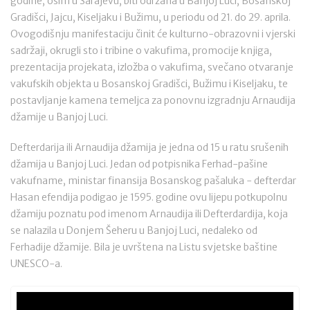
godine, osim u Sarajevu, biti održana u Banjoj Luci, Bosanskoj
Gradišci, Jajcu, Kiseljaku i Bužimu, u periodu od 21. do 29. aprila.
Ovogodišnju manifestaciju činit će kulturno-obrazovni i vjerski
sadržaji, okrugli sto i tribine o vakufima, promocije knjiga,
prezentacija projekata, izložba o vakufima, svečano otvaranje
vakufskih objekta u Bosanskoj Gradišci, Bužimu i Kiseljaku, te
postavljanje kamena temeljca za ponovnu izgradnju Arnaudija
džamije u Banjoj Luci.
Defterdarija ili Arnaudija džamija je jedna od 15 u ratu srušenih
džamija u Banjoj Luci. Jedan od potpisnika Ferhad-pašine
vakufname, ministar finansija Bosanskog pašaluka - defterdar
Hasan efendija podigao je 1595. godine ovu lijepu potkupolnu
džamiju poznatu pod imenom Arnaudija ili Defterdardija, koja
se nalazila u Donjem Šeheru u Banjoj Luci, nedaleko od
Ferhadije džamije. Bila je uvrštena na Listu svjetske baštine
UNESCO-a.