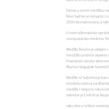
Danas u ovom medžlisu rad
Novi Sad bio je inicijator 
2000 domaćinstava, a njih 
U ovim džematima vjerske du
novopazarsku medresu. Redo
Medžlis Beočin je udaljen
mesdžid i prateće objekte. 
finansirati vjerske aktivn
Murina i blagajnik Samed 
Medžlis IZ Subotica je kao 
izvođaču radova na džamijs
medžlis i njegovo rukovodst
sekretar je Emil Vicai. Na
Iako žive u teškim materi