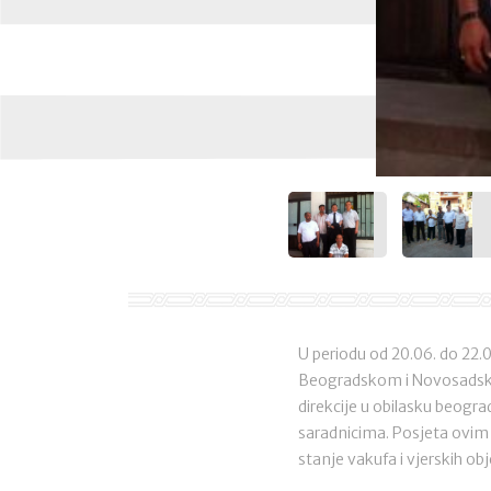
U periodu od 20.06. do 22.0
Beogradskom i Novosadskom 
direkcije u obilasku beogra
saradnicima. Posjeta ovim 
stanje vakufa i vjerskih ob