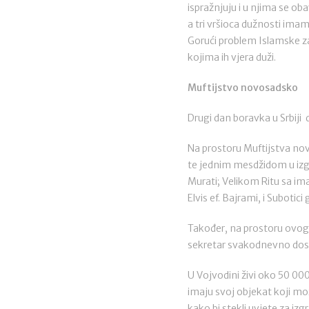
ispražnjuju i u njima se o
a tri vršioca dužnosti ima
Gorući problem Islamske za
kojima ih vjera duži.
Muftijstvo novosadsko
Drugi dan boravka u Srbiji 
Na prostoru Muftijstva nov
te jednim mesdžidom u izgr
Murati; Velikom Ritu sa im
Elvis ef. Bajrami, i Suboti
Također, na prostoru ovog 
sekretar svakodnevno dos
U Vojvodini živi oko 50 00
imaju svoj objekat koji mo
kako bi stekli uvjete za iz