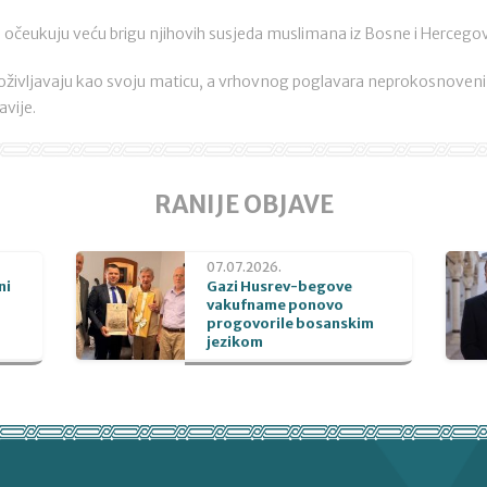
 očeukuju veću brigu njihovih susjeda muslimana iz Bosne i Hercegov
doživljavaju kao svoju maticu, a vrhovnog poglavara neprokosnov
avije.
RANIJE OBJAVE
07.07.2026.
ni
Gazi Husrev-begove
vakufname ponovo
progovorile bosanskim
jezikom