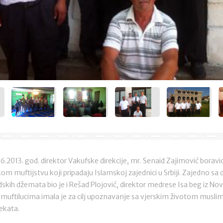
6.2013. god. direktor Vakufske direkcije, mr. Senaid Zajimović boravio
muftijstvu koji pripadaju Islamskoj zajednici u Srbiji. Zajedno sa
dskih džemata bio je i Rešad Plojović, direktor medrese Isa beg iz N
muftilucima imala je za cilj upoznavanje sa vjerskim životom muslim
jekata.