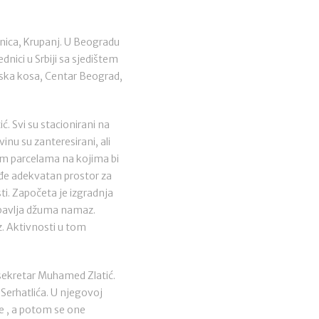
nica, Krupanj. U Beogradu
dnici u Srbiji sa sjedištem
ska kosa, Centar Beograd,
. Svi su stacionirani na
inu su zanteresirani, ali
šnim parcelama na kojima bi
ađe adekvatan prostor za
i. Započeta je izgradnja
 obavlja džuma namaz.
. Aktivnosti u tom
i sekretar Muhamed Zlatić.
Serhatlića. U njegovoj
ge , a potom se one