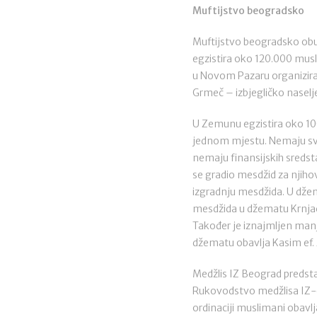
Muftijstvo beogradsko
Muftijstvo beogradsko obu
egzistira oko 120.000 musli
u Novom Pazaru organizira
Grmeč – izbjegličko naselj
U Zemunu egzistira oko 100
jednom mjestu. Nemaju svoji
nemaju finansijskih sredstav
se gradio mesdžid za njiho
izgradnju mesdžida. U džem
mesdžida u džematu Krnjača
Također je iznajmljen man
džematu obavlja Kasim ef. Z
Medžlis IZ Beograd predstav
Rukovodstvo medžlisa IZ-e
ordinaciji muslimani obavl