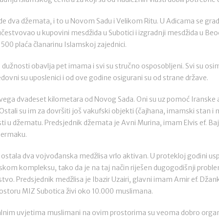
e dva džemata, i to u Novom Sadu i Velikom Ritu. U Adicama se grad
i i učestvovao u kupovini mesdžida u Subotici i izgradnji mesdžida u 
500 plaća članarinu Islamskoj zajednici.
žnosti obavlja pet imama i svi su stručno osposobljeni. Svi su osim F
vni su uposlenici i od ove godine osigurani su od strane države.
 svega dvadeset kilometara od Novog Sada. Oni su uz pomoć Iranske 
Ostali su im za dovršiti još vakufski objekti (čajhana, imamski stan i 
osti u džematu. Predsjednik džemata je Avni Murina, imam Elvis ef. B
Dermaku.
i ostala dva vojvođanska medžlisa vrlo aktivan. U protekloj godini uspj
kom kompleksu, tako da je na taj način riješen dugogodišnji problem
vo. Predsjednik medžlisa je Ibazir Uzairi, glavni imam Amir ef. Džank
 prostoru MIZ Subotica živi oko 10.000 muslimana.
jalnim uvjetima muslimani na ovim prostorima su veoma dobro organi