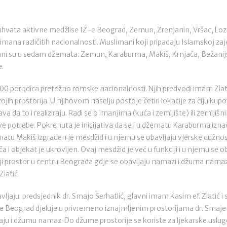
hvata aktivne medžlise IZ-e Beograd, Zemun, Zrenjanin, Vršac, Loz
mana različitih nacionalnosti. Muslimani koji pripadaju Islamskoj zaje
ni su u sedam džemata: Zemun, Karaburma, Makiš, Krnjača, Bežanij
e.
0 porodica pretežno romske nacionalnosti. Njih predvodi imam Zlatić
h prostorija. U njihovom naselju postoje četiri lokacije za čiju kupov
a da to i realiziraju. Radi se o imanjima (kuća i zemljište) ili zemlji
ve potrebe. Pokrenuta je inicijativa da se i u džematu Karaburma izn
atu Makiš izgrađen je mesdžid i u njemu se obavljaju vjerske dužnost
 i objekat je ukrovljen. Ovaj mesdžid je već u funkciji i u njemu se
ji prostor u centru Beograda gdje se obavljaju namazi i džuma namaz
latić.
ljaju: predsjednik dr. Smajo Serhatlić, glavni imam Kasim ef. Zlatić 
 Beograd djeluje u privremeno iznajmljenim prostorijama dr. Smaje 
jaju i džumu namaz. Do džume prostorije se koriste za ljekarske uslu