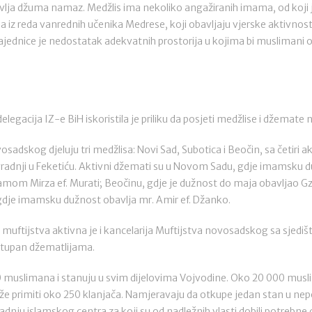
bavlja džuma namaz. Medžlis ima nekoliko angažiranih imama, od koji
ma iz reda vanrednih učenika Medrese, koji obavljaju vjerske aktivn
jednice je nedostatak adekvatnih prostorija u kojima bi muslimani o
delegacija IZ-e BiH iskoristila je priliku da posjeti medžlise i džemat
osadskog djeluju tri medžlisa: Novi Sad, Subotica i Beočin, sa četiri
adnji u Feketiću. Aktivni džemati su u Novom Sadu, gdje imamsku duž
amom Mirza ef. Murati; Beočinu, gdje je dužnost do maja obavljao Gzi
ci gdje imamsku dužnost obavlja mr. Amir ef. Džanko.
muftijstva aktivna je i kancelarija Muftijstva novosadskog sa sjedi
tupan džematlijama.
0 muslimana i stanuju u svim dijelovima Vojvodine. Oko 20 000 musl
že primiti oko 250 klanjača. Namjeravaju da otkupe jedan stan u nepo
gradnju islamskog centra za koji su od nadležnih vlasti dobili potrebne