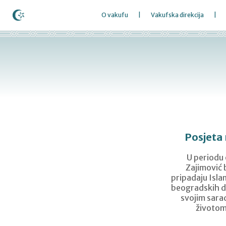
O vakufu
Vakufska direkcija
Posjeta
U periodu 
Zajimović 
pripadaju Isla
beogradskih dž
svojim sarad
životom 