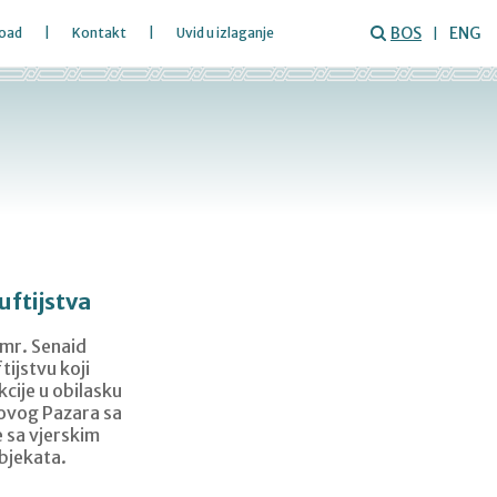
BOS
ENG
oad
Kontakt
Uvid u izlaganje
ftijstva
 mr. Senaid
ijstvu koji
cije u obilasku
Novog Pazara sa
e sa vjerskim
objekata.