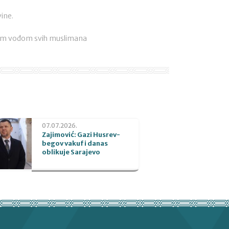
ine.
enim vođom svih muslimana
07.07.2026.
Zajimović: Gazi Husrev-
begov vakuf i danas
oblikuje Sarajevo