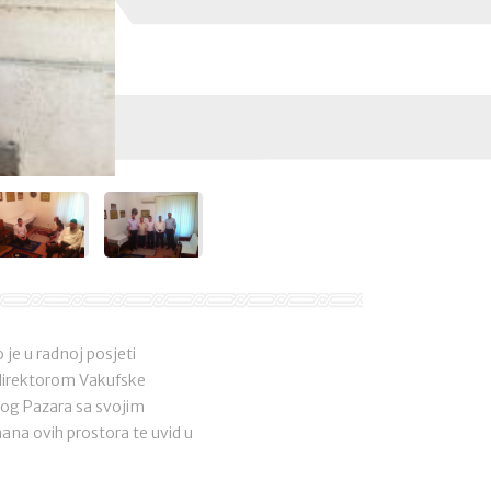
 je u radnoj posjeti
 direktorom Vakufske
ovog Pazara sa svojim
ana ovih prostora te uvid u