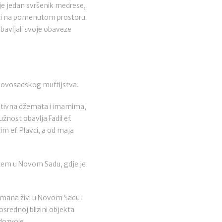
 je jedan svršenik medrese,
osti na pomenutom prostoru.
bavljali svoje obaveze
e novosadskog muftijstva.
 aktivna džemata i imamima,
nost obavlja Fadil ef.
m ef. Plavci, a od maja
štem u Novom Sadu, gdje je
imana živi u Novom Sadu i
srednoj blizini objekta
 dozvole.