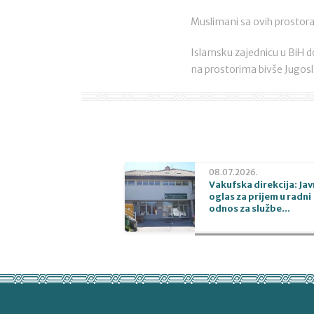
Muslimani sa ovih prostora
Islamsku zajednicu u BiH 
na prostorima bivše Jugosl
08.07.2026.
Vakufska direkcija: Jav
oglas za prijem u radni
odnos za službe...