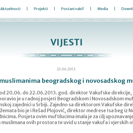
Aktuelnosti
Projekti
Postani vakif
Media
Downl
VIJESTI
25.06.2013.
 muslimanima beogradskog i novosadskog mu
od 20.06. do 22.06.2013. god. direktor Vakufske direkcije,
boravio je u radnoj posjeti Beogradskom i Novosadskom muft
mskoj zajednici u Srbiji. Zajedno sa direktorom Vakufske direk
emata bio je i Rešad Plojović, direktor medrese Isa beg iz 
nicima. Posjeta ovim muftilucima imala je za cilj upoznavanj
muslimana ovih prostora te uvid u stanje vakufa i vjerskih 