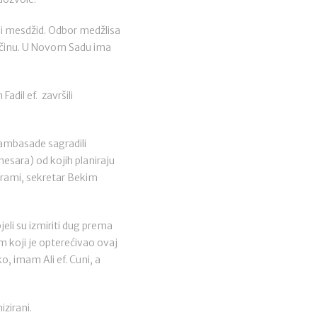
i mesdžid. Odbor medžlisa
Beočinu. U Novom Sadu ima
adil ef. završili
ambasade sagradili
mesara) od kojih planiraju
ajrami, sekretar Bekim
eli su izmiriti dug prema
 koji je opterećivao ovaj
o, imam Ali ef. Cuni, a
zirani.