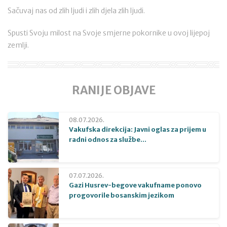
Sačuvaj nas od zlih ljudi i zlih djela zlih ljudi.
Spusti Svoju milost na Svoje smjerne pokornike u ovoj lijepoj
zemlji.
RANIJE OBJAVE
08.07.2026.
Vakufska direkcija: Javni oglas za prijem u
radni odnos za službe...
07.07.2026.
Gazi Husrev-begove vakufname ponovo
progovorile bosanskim jezikom