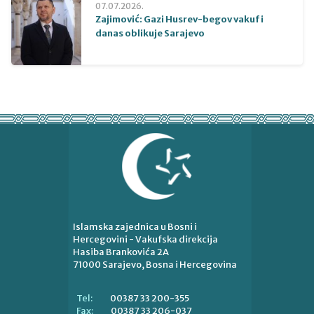
07.07.2026.
Zajimović: Gazi Husrev-begov vakuf i
danas oblikuje Sarajevo
Islamska zajednica u Bosni i
Hercegovini - Vakufska direkcija
Hasiba Brankovića 2A
71000 Sarajevo, Bosna i Hercegovina
00387 33 200-355
Tel:
00387 33 206-037
Fax: