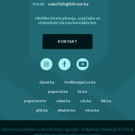
vakuf.bih@bih.net.ba
Email:
Ukoliko imate pitanja, osjećajte se
slobodnim da nas kontaktirate.
KONTAKT
rijaset.ba
fondbosnjaci.co.ba
preporod.ba
bir.ba
preporod.info
zekat.ba
cdv.ba
iitb.ba
ghb.ba
elkalem.ba
mina.ba
Islamska zajednica u Bosni i Hercegovini - Vakufska direkcija © 2026.
Web dizajn i programiranje:
Lampa