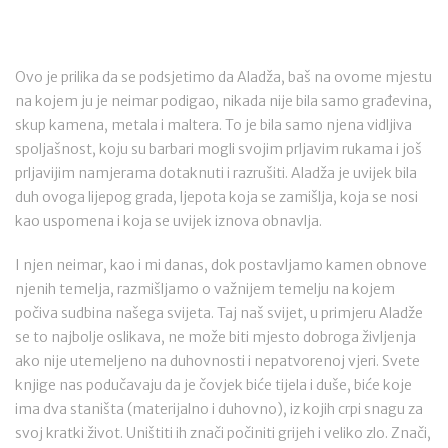
Ovo je prilika da se podsjetimo da Aladža, baš na ovome mjestu
na kojem ju je neimar podigao, nikada nije bila samo građevina,
skup kamena, metala i maltera. To je bila samo njena vidljiva
spoljašnost, koju su barbari mogli svojim prljavim rukama i još
prljavijim namjerama dotaknuti i razrušiti. Aladža je uvijek bila
duh ovoga lijepog grada, ljepota koja se zamišlja, koja se nosi
kao uspomena i koja se uvijek iznova obnavlja.
I njen neimar, kao i mi danas, dok postavljamo kamen obnove
njenih temelja, razmišljamo o važnijem temelju na kojem
počiva sudbina našega svijeta. Taj naš svijet, u primjeru Aladže
se to najbolje oslikava, ne može biti mjesto dobroga življenja
ako nije utemeljeno na duhovnosti i nepatvorenoj vjeri. Svete
knjige nas podučavaju da je čovjek biće tijela i duše, biće koje
ima dva staništa (materijalno i duhovno), iz kojih crpi snagu za
svoj kratki život. Uništiti ih znači počiniti grijeh i veliko zlo. Znači,