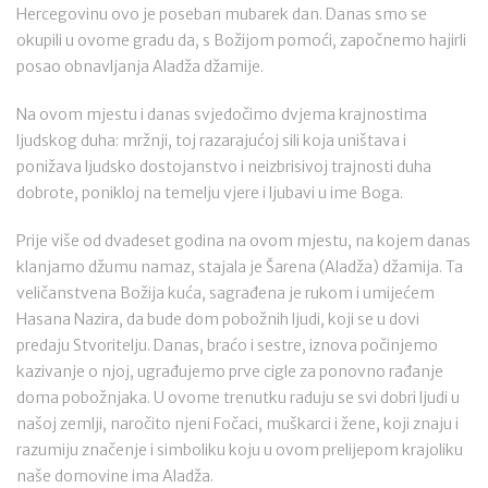
Hercegovinu ovo je poseban mubarek dan. Danas smo se
okupili u ovome gradu da, s Božijom pomoći, započnemo hajirli
posao obnavljanja Aladža džamije.
Na ovom mjestu i danas svjedočimo dvjema krajnostima
ljudskog duha: mržnji, toj razarajućoj sili koja uništava i
ponižava ljudsko dostojanstvo i neizbrisivoj trajnosti duha
dobrote, ponikloj na temelju vjere i ljubavi u ime Boga.
Prije više od dvadeset godina na ovom mjestu, na kojem danas
klanjamo džumu namaz, stajala je Šarena (Aladža) džamija. Ta
veličanstvena Božija kuća, sagrađena je rukom i umijećem
Hasana Nazira, da bude dom pobožnih ljudi, koji se u dovi
predaju Stvoritelju. Danas, braćo i sestre, iznova počinjemo
kazivanje o njoj, ugrađujemo prve cigle za ponovno rađanje
doma pobožnjaka. U ovome trenutku raduju se svi dobri ljudi u
našoj zemlji, naročito njeni Fočaci, muškarci i žene, koji znaju i
razumiju značenje i simboliku koju u ovom prelijepom krajoliku
naše domovine ima Aladža.