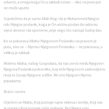
odvesti, a onoga koga On u zabludi ostavi – niko na pravi put
ne može uputiti.
Svjedočimo da je samo Allah Bog i da je Muhammed Njegov
rob i Njegov poslanik, koga je On uistinu poslao da radosnu
vijest donese i da opomene, prije nego što nastupi Sudnji dan.
Ko se pokorava Allahu i Njegovom Poslaniku na pravom je
putu, a ko se – Njemu i Njegovom Poslaniku – ne pokorava, u
velikoj je zabludi.
Molimo Allaha, našeg Gospodara, da nas uvrsti među Njegove i
Njegova Poslanika pokornike, koji teže Njegovom zadovoljstvu
i koji se čuvaju Njegove srdžbe. Mi smo Njegovi i Njemu
pripadamo.
Braćo i sestre.
Utječem se Allahu, Koji poznaje tajne nebesa i zemlje, Koji nas
je stvorio i Koji poznaje naše mahane. Bez Njega smo