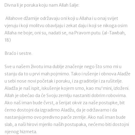
Divna li je poruka koju nam Allah šalje:
Allahove džamije održavaju oni koji u Allaha i u onaj svijet
vjeruju i koji molitvu obavljaju i zekat daju i koji se nikoga osim
Allaha ne boje; oni su, nadati se, na Pravom putu. (al-Tawbah,
18)
Braćo i sestre.
Sve u našem životu ima dublje značenje nego što smo mi u
stanju da to u prvi mah pojmimo. Tako i rušenje i obnova Aladže
u sebi nose novi početak i poruku, i za graditelje i za rušitelje.
Aladža je naš ispit, iskušenje kojem smo, kao mu'mini, izloženi.
Allah je obećao da će Svoju zemlju nastaniti dobrim robovima.
Ako naš iman bude čvrst, a šerijat okvir za naše postupke, bit
ćemo dostojni da izgradimo Aladžu, da je održavamo i da
nastanjujemo ovo predivno parče zemlje. Ako naš iman bude
slab, a naši hirovi mjerilo naših postupaka, nećemo biti dostojni
njenog hizmeta.