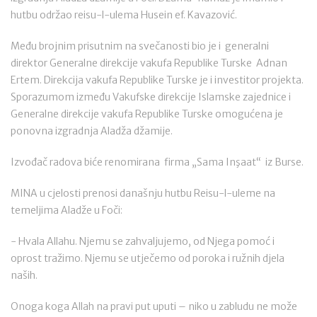
hutbu održao reisu-l-ulema Husein ef. Kavazović.
Među brojnim prisutnim na svečanosti bio je i generalni
direktor Generalne direkcije vakufa Republike Turske Adnan
Ertem. Direkcija vakufa Republike Turske je i investitor projekta.
Sporazumom između Vakufske direkcije Islamske zajednice i
Generalne direkcije vakufa Republike Turske omogućena je
ponovna izgradnja Aladža džamije.
Izvođač radova biće renomirana firma „Sama Inşaat“ iz Burse.
MINA u cjelosti prenosi današnju hutbu Reisu-l-uleme na
temeljima Aladže u Foči:
- Hvala Allahu. Njemu se zahvaljujemo, od Njega pomoć i
oprost tražimo. Njemu se utječemo od poroka i ružnih djela
naših.
Onoga koga Allah na pravi put uputi – niko u zabludu ne može