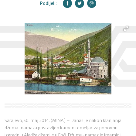
Podijeli:
Sarajevo,30. maj 2014. (MINA) – Danas je nakon klanjanja
džuma-namaza postavljen kamen temeljac za ponovnu
izgradnju Aladža džamije u Foči. Džumu-namaz je imamio i