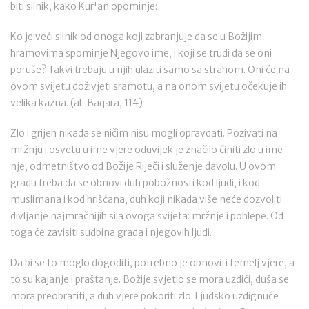
biti silnik, kako Kur'an opominje:
Ko je veći silnik od onoga koji zabranjuje da se u Božijim
hramovima spominje Njegovo ime, i koji se trudi da se oni
poruše? Takvi trebaju u njih ulaziti samo sa strahom. Oni će na
ovom svijetu doživjeti sramotu, a na onom svijetu očekuje ih
velika kazna. (al-Baqara, 114)
Zlo i grijeh nikada se ničim nisu mogli opravdati. Pozivati na
mržnju i osvetu u ime vjere oduvijek je značilo činiti zlo u ime
nje, odmetništvo od Božije Riječi i služenje đavolu. U ovom
gradu treba da se obnovi duh pobožnosti kod ljudi, i kod
muslimana i kod hrišćana, duh koji nikada više neće dozvoliti
divljanje najmračnijih sila ovoga svijeta: mržnje i pohlepe. Od
toga će zavisiti sudbina grada i njegovih ljudi.
Da bi se to moglo dogoditi, potrebno je obnoviti temelj vjere, a
to su kajanje i praštanje. Božije svjetlo se mora uzdići, duša se
mora preobratiti, a duh vjere pokoriti zlo. Ljudsko uzdignuće