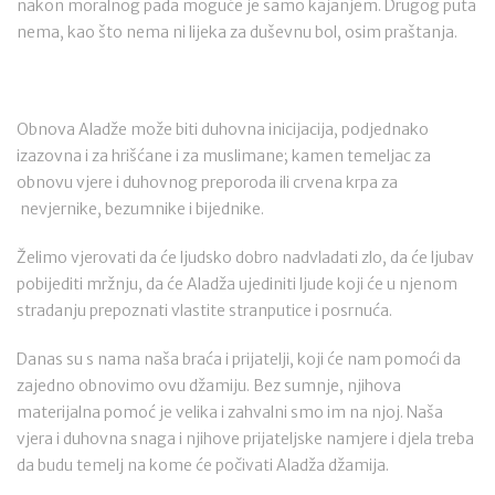
nakon moralnog pada moguće je samo kajanjem. Drugog puta
nema, kao što nema ni lijeka za duševnu bol, osim praštanja.
Obnova Aladže može biti duhovna inicijacija, podjednako
izazovna i za hrišćane i za muslimane; kamen temeljac za
obnovu vjere i duhovnog preporoda ili crvena krpa za
nevjernike, bezumnike i bijednike.
Želimo vjerovati da će ljudsko dobro nadvladati zlo, da će ljubav
pobijediti mržnju, da će Aladža ujediniti ljude koji će u njenom
stradanju prepoznati vlastite stranputice i posrnuća.
Danas su s nama naša braća i prijatelji, koji će nam pomoći da
zajedno obnovimo ovu džamiju. Bez sumnje, njihova
materijalna pomoć je velika i zahvalni smo im na njoj. Naša
vjera i duhovna snaga i njihove prijateljske namjere i djela treba
da budu temelj na kome će počivati Aladža džamija.