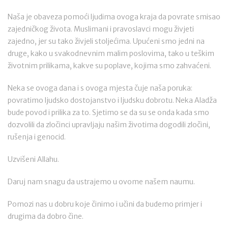
Naša je obaveza pomoći ljudima ovoga kraja da povrate smisao
zajedničkog života. Muslimani i pravoslavci mogu živjeti
zajedno, jer su tako živjeli stoljećima. Upućeni smo jedni na
druge, kako u svakodnevnim malim poslovima, tako u teškim
životnim prilikama, kakve su poplave, kojima smo zahvaćeni.
Neka se ovoga dana i s ovoga mjesta čuje naša poruka:
povratimo ljudsko dostojanstvo i ljudsku dobrotu. Neka Aladža
bude povod i prilika za to. Sjetimo se da su se onda kada smo
dozvolili da zločinci upravljaju našim životima dogodili zločini,
rušenja i genocid.
Uzvišeni Allahu.
Daruj nam snagu da ustrajemo u ovome našem naumu.
Pomozi nas u dobru koje činimo i učini da budemo primjer i
drugima da dobro čine.