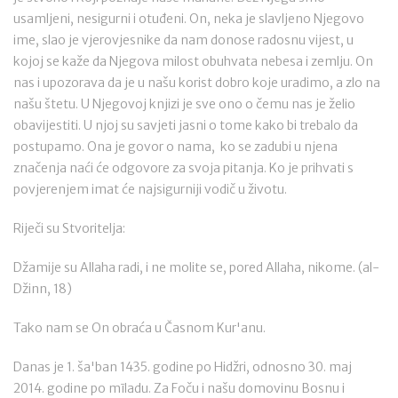
usamljeni, nesigurni i otuđeni. On, neka je slavljeno Njegovo
ime, slao je vjerovjesnike da nam donose radosnu vijest, u
kojoj se kaže da Njegova milost obuhvata nebesa i zemlju. On
nas i upozorava da je u našu korist dobro koje uradimo, a zlo na
našu štetu. U Njegovoj knjizi je sve ono o čemu nas je želio
obavijestiti. U njoj su savjeti jasni o tome kako bi trebalo da
postupamo. Ona je govor o nama, ko se zadubi u njena
značenja naći će odgovore za svoja pitanja. Ko je prihvati s
povjerenjem imat će najsigurniji vodič u životu.
Riječi su Stvoritelja:
Džamije su Allaha radi, i ne molite se, pored Allaha, nikome. (al-
Džinn, 18)
Tako nam se On obraća u Časnom Kur'anu.
Danas je 1. ša'ban 1435. godine po Hidžri, odnosno 30. maj
2014. godine po mīladu. Za Foču i našu domovinu Bosnu i