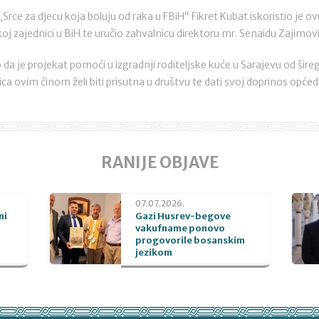
rce za djecu koja boluju od raka u FBiH“ Fikret Kubat iskoristio je ovu 
skoj zajednici u BiH te uručio zahvalnicu direktoru mr. Senaidu Zajimov
 da je projekat pomoći u izgradnji roditeljske kuće u Sarajevu od šir
ica ovim činom želi biti prisutna u društvu te dati svoj doprinos op
RANIJE OBJAVE
07.07.2026.
ni
Gazi Husrev-begove
vakufname ponovo
progovorile bosanskim
jezikom