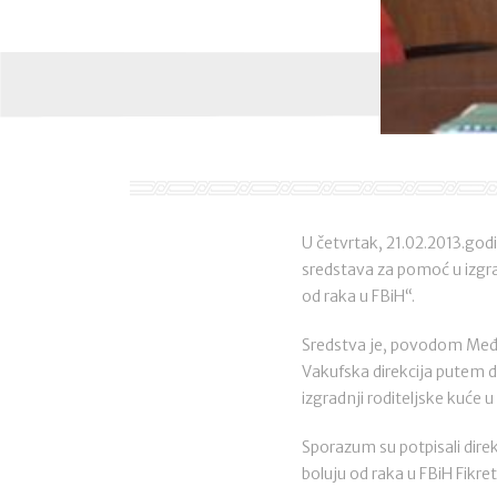
U četvrtak, 21.02.2013.god
sredstava za pomoć u izgrad
od raka u FBiH“.
Sredstva je, povodom Međun
Vakufska direkcija putem d
izgradnji roditeljske kuće 
Sporazum su potpisali dire
boluju od raka u FBiH Fikre