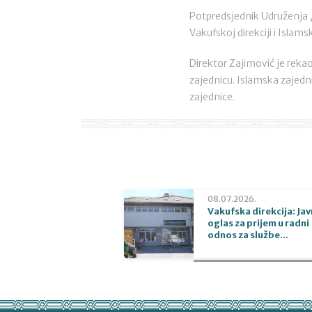
Potpredsjednik Udruženja „S
Vakufskoj direkciji i Islam
Direktor Zajimović je rekao
zajednicu. Islamska zajedn
zajednice.
08.07.2026.
Vakufska direkcija: Jav
oglas za prijem u radni
odnos za službe...