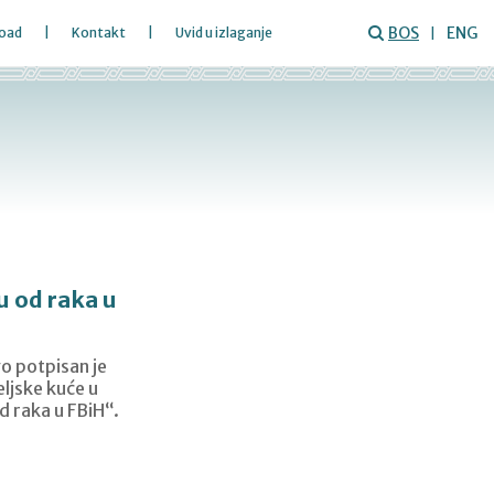
BOS
ENG
oad
Kontakt
Uvid u izlaganje
u od raka u
o potpisan je
ljske kuće u
d raka u FBiH“.