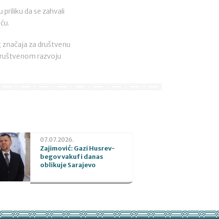
priliku da se zahvali
iću.
eg značaja za društvenu
ćedruštvenom razvoju
07.07.2026.
Zajimović: Gazi Husrev-
begov vakuf i danas
oblikuje Sarajevo