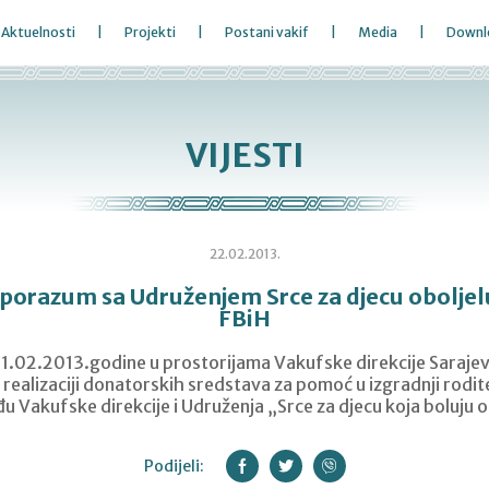
Aktuelnosti
Projekti
Postani vakif
Media
Downl
VIJESTI
22.02.2013.
porazum sa Udruženjem Srce za djecu oboljel
FBiH
21.02.2013.godine u prostorijama Vakufske direkcije Sarajev
realizaciji donatorskih sredstava za pomoć u izgradnji rodite
u Vakufske direkcije i Udruženja „Srce za djecu koja boluju o
Podijeli: