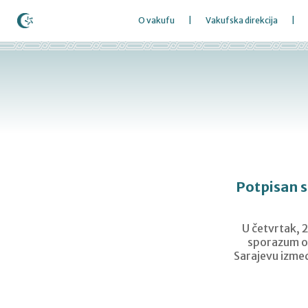
O vakufu
Vakufska direkcija
Potpisan s
U četvrtak, 
sporazum o 
Sarajevu izmeđ