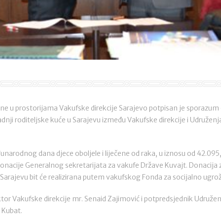
ine u prostorijama Vakufske direkcije Sarajevo potpisan je sporazum o
nji roditeljske kuće u Sarajevu između Vakufske direkcije i Udruženja
arodnog dana djece oboljele i liječene od raka, u iznosu od 42.095,
onacije Generalnog sekretarijata za vakufe Države Kuvajt. Donacija 
u Sarajevu bit će realizirana putem vakufskog Fonda za socijalno ugro
ktor Vakufske direkcije mr. Senaid Zajimović i potpredsjednik Udružen
t Kubat.