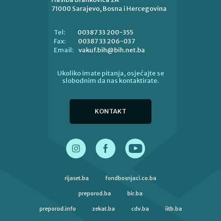
71000 Sarajevo, Bosna i Hercegovina
00387 33 200-355
Tel:
00387 33 206-037
Fax:
vakuf.bih@bih.net.ba
Email:
Ukoliko imate pitanja, osjećajte se
slobodnim da nas kontaktirate.
KONTAKT
rijaset.ba
fondbosnjaci.co.ba
preporod.ba
bir.ba
preporod.info
zekat.ba
cdv.ba
iitb.ba