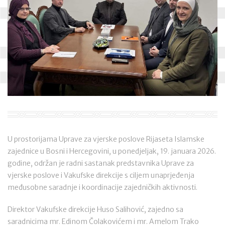
U prostorijama Uprave za vjerske poslove Rijaseta Islamske
zajednice u Bosni i Hercegovini, u ponedjeljak, 19. januara 2026.
godine, održan je radni sastanak predstavnika Uprave za
vjerske poslove i Vakufske direkcije s ciljem unaprjeđenja
međusobne saradnje i koordinacije zajedničkih aktivnosti.
Direktor Vakufske direkcije Huso Salihović, zajedno sa
saradnicima mr. Edinom Čolakovićem i mr. Amelom Trako