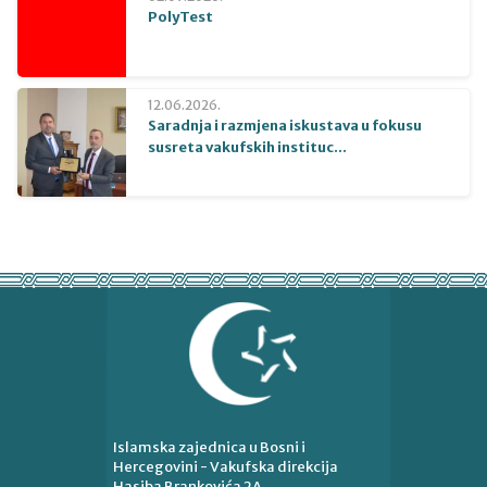
PolyTest
12.06.2026.
Saradnja i razmjena iskustava u fokusu
susreta vakufskih instituc...
Islamska zajednica u Bosni i
Hercegovini - Vakufska direkcija
Hasiba Brankovića 2A