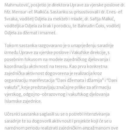
Mahmutović, posjetio je direktora Uprave za vjerske poslove dr.
hfz. Mensur-ef. Malkića. Sastanku su prisustvovali i dr. Enes-ef.
Svraka, voditelj Odjela za mekteb i mlade, dr. Safija Malkić,
voditeljica Odjela za brak i porodicu, te Bahrudin Čolo, voditelj
Odjela za džemat i imamet.
Tokom sastanka razgovarano je o unaprjeđenju saradnje
između Uprave za vjerske poslove i Vakufske direkcije, s
posebnim fokusom na modele zajedničkog djelovanja i
koordinaciju aktivnosti na terenu. Kao prva konkretna
zajednička aktivnost dogovorena je realizacija kroz
organizaciju manifestacija “Dani džemata i džamija” i “Dani
vakufa”, koje predstavljaju značajne prilike za afirmaciju
vjerskog, odgojno-obrazovnog i vakufskog djelovanja
Islamske zajednice.
Učesnici sastanka saglasili su se o potrebi intenziviranja
saradnje te su dogovorili aktivnosti i projekte koji će se u
narednom periodu realizirati zajedničkim angažmanom ove