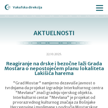
Vakufska direkcija
AKTUELNOSTI
22.10.2025.
Reagiranje na drske i bezočne laži Grada
Mostara o nepostojećem planu lokaliteta
Lakišića harema
"Grad Mostar" namjerno dezavuiše javnost o
tvrdnjama da projekat izgradnje Interkulturnog centra
"Mevlana" znači gradnju vjerskog objekta.
Interkulturni centar "Mevlana" je projekat od
prvorazrednog kulturnog značaja za Bošnjake
Hercegovine i muslimane s područja Mostarskog