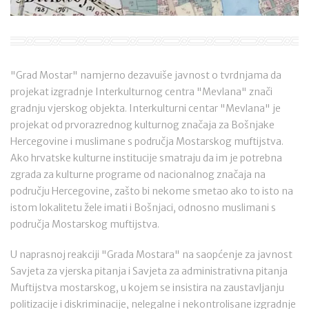
"Grad Mostar" namjerno dezavuiše javnost o tvrdnjama da
projekat izgradnje Interkulturnog centra "Mevlana" znači
gradnju vjerskog objekta. Interkulturni centar "Mevlana" je
projekat od prvorazrednog kulturnog značaja za Bošnjake
Hercegovine i muslimane s područja Mostarskog muftijstva.
Ako hrvatske kulturne institucije smatraju da im je potrebna
zgrada za kulturne programe od nacionalnog značaja na
području Hercegovine, zašto bi nekome smetao ako to isto na
istom lokalitetu žele imati i Bošnjaci, odnosno muslimani s
područja Mostarskog muftijstva.
U naprasnoj reakciji "Grada Mostara" na saopćenje za javnost
Savjeta za vjerska pitanja i Savjeta za administrativna pitanja
Muftijstva mostarskog, u kojem se insistira na zaustavljanju
politizacije i diskriminacije, nelegalne i nekontrolisane izgradnje