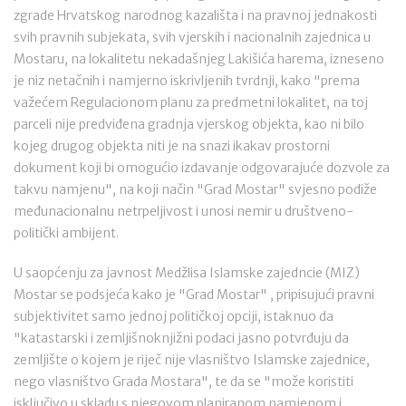
zgrade Hrvatskog narodnog kazališta i na pravnoj jednakosti
svih pravnih subjekata, svih vjerskih i nacionalnih zajednica u
Mostaru, na lokalitetu nekadašnjeg Lakišića harema, izneseno
je niz netačnih i namjerno iskrivljenih tvrdnji, kako "prema
važećem Regulacionom planu za predmetni lokalitet, na toj
parceli nije predviđena gradnja vjerskog objekta, kao ni bilo
kojeg drugog objekta niti je na snazi ikakav prostorni
dokument koji bi omogućio izdavanje odgovarajuće dozvole za
takvu namjenu", na koji način "Grad Mostar" svjesno podiže
međunacionalnu netrpeljivost i unosi nemir u društveno-
politički ambijent.
U saopćenju za javnost Medžlisa Islamske zajedncie (MIZ)
Mostar se podsjeća kako je "Grad Mostar" , pripisujući pravni
subjektivitet samo jednoj političkoj opciji, istaknuo da
"katastarski i zemljišnoknjižni podaci jasno potvrđuju da
zemljište o kojem je riječ nije vlasništvo Islamske zajednice,
nego vlasništvo Grada Mostara", te da se "može koristiti
isključivo u skladu s njegovom planiranom namjenom i