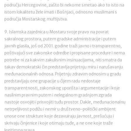
području Hercegovine, zašto bi nekome smetao ako to isto na
istom lokalitetu žele imati i Bošnjaci, odnosno muslimani s
područja Mostarskog muftijstva.
9. Islamska zajednica u Mostaru svoje pravo na povrat
sakralnog prostora, putem gradske administracije i putem
javnih glasila, još od 2001. godine traži javno i transparentno,
poštivajući sve zakonske odredbe i propisane procedure i nema
potrebe ni za kakvim zakulisnim insinuacijama, niti smatra da
takav demokratski čin predstavlja prijetnju miru i narušavanju
međunacionalnih odnosa. Prijetnju zdravim odnosim u gradu
predstavljaju one grupacije u čijem radu nedostaje
transparentnosti, zakonskog uporišta i argumentacije i koje
nasilnim pravnim putem i nelegalnom gradnjom zgrada
nastoje osvojiti i prisvojiti tuđu prostor. Dakle, međunacionalnu
netrpeljivost podižu i nemir u društveno-politički ambijent
unose one strukture koje dezavuiraju javnost, prešućuju i
skrivaju činjenice i koje otimaju tuđe, a ne one koje traže
legitimna prava.