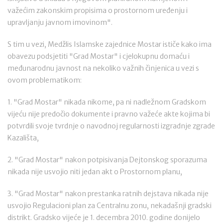
važećim zakonskim propisima o prostornom uređenju i
upravljanju javnom imovinom".
S tim u vezi, Medžlis Islamske zajednice Mostar ističe kako ima
obavezu podsjetiti "Grad Mostar" i cjelokupnu domaću i
međunarodnu javnost na nekoliko važnih činjenica u vezi s
ovom problematikom:
1. "Grad Mostar" nikada nikome, pa ni nadležnom Gradskom
vijeću nije predočio dokumente i pravno važeće akte kojima bi
potvrdili svoje tvrdnje o navodnoj regularnosti izgradnje zgrade
Kazališta,
2. "Grad Mostar" nakon potpisivanja Dejtonskog sporazuma
nikada nije usvojio niti jedan akt o Prostornom planu,
3. "Grad Mostar" nakon prestanka ratnih dejstava nikada nije
usvojio Regulacioni plan za Centralnu zonu, nekadašnji gradski
distrikt. Gradsko vijeće je 1. decembra 2010. godine donijelo