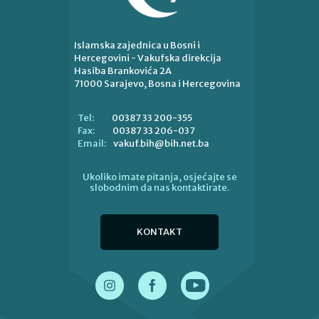
Islamska zajednica u Bosni i
Hercegovini - Vakufska direkcija
Hasiba Brankovića 2A
71000 Sarajevo, Bosna i Hercegovina
00387 33 200-355
Tel:
00387 33 206-037
Fax:
vakuf.bih@bih.net.ba
Email:
Ukoliko imate pitanja, osjećajte se
slobodnim da nas kontaktirate.
KONTAKT