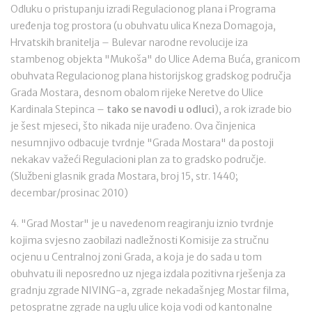
Odluku o pristupanju izradi Regulacionog plana i Programa
uređenja tog prostora (u obuhvatu ulica Kneza Domagoja,
Hrvatskih branitelja – Bulevar narodne revolucije iza
stambenog objekta "Mukoša" do Ulice Adema Buća, granicom
obuhvata Regulacionog plana historijskog gradskog područja
Grada Mostara, desnom obalom rijeke Neretve do Ulice
Kardinala Stepinca –
tako se navodi u odluci
), a rok izrade bio
je šest mjeseci, što nikada nije urađeno. Ova činjenica
nesumnjivo odbacuje tvrdnje "Grada Mostara" da postoji
nekakav važeći Regulacioni plan za to gradsko područje.
(Službeni glasnik grada Mostara, broj 15, str. 1440;
decembar/prosinac 2010)
4. "Grad Mostar" je u navedenom reagiranju iznio tvrdnje
kojima svjesno zaobilazi nadležnosti Komisije za stručnu
ocjenu u Centralnoj zoni Grada, a koja je do sada u tom
obuhvatu ili neposredno uz njega izdala pozitivna rješenja za
gradnju zgrade NIVING-a, zgrade nekadašnjeg Mostar filma,
petospratne zgrade na uglu ulice koja vodi od kantonalne