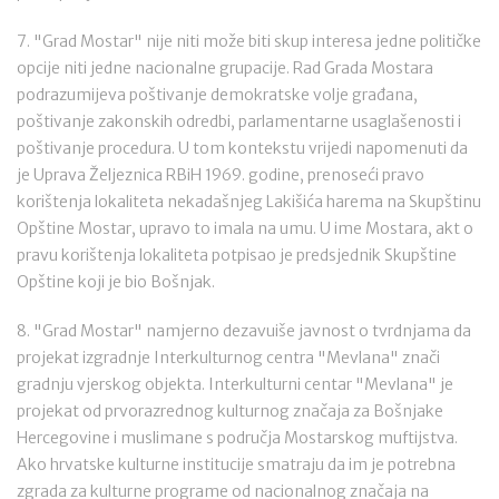
7. "Grad Mostar" nije niti može biti skup interesa jedne političke
opcije niti jedne nacionalne grupacije. Rad Grada Mostara
podrazumijeva poštivanje demokratske volje građana,
poštivanje zakonskih odredbi, parlamentarne usaglašenosti i
poštivanje procedura. U tom kontekstu vrijedi napomenuti da
je Uprava Željeznica RBiH 1969. godine, prenoseći pravo
korištenja lokaliteta nekadašnjeg Lakišića harema na Skupštinu
Opštine Mostar, upravo to imala na umu. U ime Mostara, akt o
pravu korištenja lokaliteta potpisao je predsjednik Skupštine
Opštine koji je bio Bošnjak.
8. "Grad Mostar" namjerno dezavuiše javnost o tvrdnjama da
projekat izgradnje Interkulturnog centra "Mevlana" znači
gradnju vjerskog objekta. Interkulturni centar "Mevlana" je
projekat od prvorazrednog kulturnog značaja za Bošnjake
Hercegovine i muslimane s područja Mostarskog muftijstva.
Ako hrvatske kulturne institucije smatraju da im je potrebna
zgrada za kulturne programe od nacionalnog značaja na