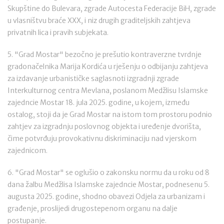
Skupštine do Bulevara, zgrade Autocesta Federacije BiH, zgrade
u vlasništvu braće XXX, i niz drugih graditeljskih zahtjeva
privatnih lica i pravih subjekata.
5. "Grad Mostar" bezočno je prešutio kontraverzne tvrdnje
gradonačelnika Marija Kordića u rješenju o odbijanju zahtjeva
za izdavanje urbanističke saglasnoti izgradnji zgrade
Interkulturnog centra Mevlana, poslanom Medžlisu Islamske
zajedncie Mostar 18. jula 2025. godine, u kojem, između
ostalog, stoji da je Grad Mostar na istom tom prostoru podnio
zahtjev za izgradnju poslovnog objekta i uređenje dvorišta,
čime potvrđuju provokativnu diskriminaciju nad vjerskom
zajednicom.
6. "Grad Mostar" se oglušio o zakonsku normu da u roku od 8
dana žalbu Medžlisa Islamske zajedncie Mostar, podnesenu 5.
augusta 2025. godine, shodno obavezi Odjela za urbanizam i
građenje, proslijedi drugostepenom organu na dalje
postupanje.