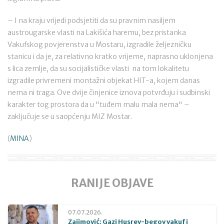
– I na kraju vrijedi podsjetiti da su pravnim nasiljem
austrougarske vlasti na Lakišića haremu, bez pristanka
Vakufskog povjerenstva u Mostaru, izgradile željezničku
stanicu i da je, za relativno kratko vrijeme, naprasno uklonjena
s lica zemlje, da su socijalističke vlasti na tom lokalitetu
izgradile privremeni montažni objekat HIT-a, kojem danas
nema ni traga. Ove dvije činjenice iznova potvrđuju i sudbinski
karakter tog prostora da u "tuđem malu mala nema" –
zaključuje se u saopćenju MIZ Mostar.
(
MINA
)
RANIJE OBJAVE
07.07.2026.
Zajimović: Gazi Husrev-begov vakuf i