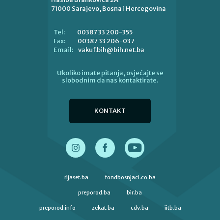
71000 Sarajevo, Bosna i Hercegovina
00387 33 200-355
Tel:
00387 33 206-037
Fax:
vakuf.bih@bih.net.ba
Email:
Ukoliko imate pitanja, osjećajte se
slobodnim da nas kontaktirate.
KONTAKT
rijaset.ba
fondbosnjaci.co.ba
preporod.ba
bir.ba
preporod.info
zekat.ba
cdv.ba
iitb.ba