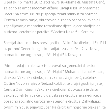
U petak, 16. marta 2012. godine, reisu-ulema dr. Mustafa Cerić,
zajedno sa ambasadorom države Kuvajt u BiH Mohammad
Fadel Khalafom, uručio je specijalizirani minibus za potrebe
Centra za vaspitanje, obrazovanje, radno osposobljavanje i
zapošljavanje mentalno retardirane djece, djece oboljele od
autizma i cerebralne paralize "Vladimir Nazor" u Sarajevu.
Specijalizirani minibus obezbijedila je Vakufska direkcija IZ u BiH
uz pomoć Generalnog sekretarijata za vakufe države Kuvajt i
humanitarne organizacije "Al-Najat" iz Kuvajta.
Primopredaji minibusa prisustvovali su generalni direktor
humanitarne organizacije "Al-Najat" Muhamed Ismail Ansari,
direktor Vakufske direkcije mr. Senaid Zajimović, načelnik
Općine Novo Sarajevo Nedžad Koldžo, te brojni gosti i prijatelji
Centra.Ovim činom Vakufska direkcija IZ pokazala je da su
vakufi uvijek bili i da će biti u službi šire društvene zajednice, a
posebno socijalno ugrožene kategorije društva. Zahvaljujući
ovom minibusu prijevoz učenika će biti umnogome olakšan, te