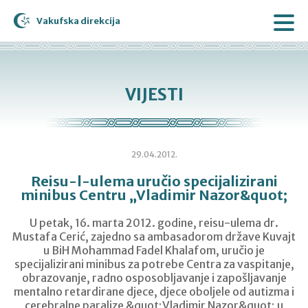
Vakufska direkcija
VIJESTI
29.04.2012.
Reisu-l-ulema uručio specijalizirani
minibus Centru „Vladimir Nazor&quot;
U petak, 16. marta 2012. godine, reisu-ulema dr.
Mustafa Cerić, zajedno sa ambasadorom države Kuvajt
u BiH Mohammad Fadel Khalafom, uručio je
specijalizirani minibus za potrebe Centra za vaspitanje,
obrazovanje, radno osposobljavanje i zapošljavanje
mentalno retardirane djece, djece oboljele od autizma i
cerebralne paralize &quot;Vladimir Nazor&quot; u