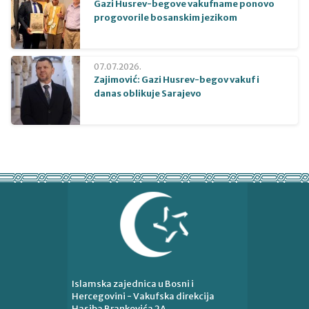
Gazi Husrev-begove vakufname ponovo
progovorile bosanskim jezikom
07.07.2026.
Zajimović: Gazi Husrev-begov vakuf i
danas oblikuje Sarajevo
Islamska zajednica u Bosni i
Hercegovini - Vakufska direkcija
Hasiba Brankovića 2A