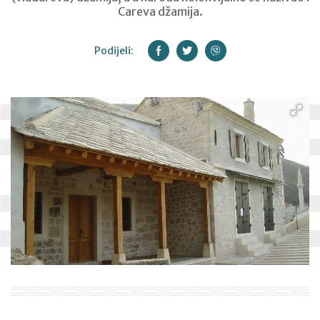
Careva džamija.
Podijeli: