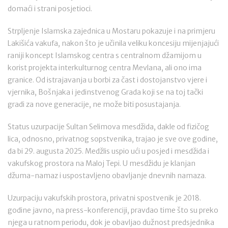
domaći i strani posjetioci.
Strpljenje Islamska zajednica u Mostaru pokazuje i na primjeru
Lakišića vakufa, nakon što je učinila veliku koncesiju mijenjajući
raniji koncept Islamskog centra s centralnom džamijom u
korist projekta interkulturnog centra Mevlana, ali ono ima
granice. Od istrajavanja u borbi za čast i dostojanstvo vjere i
vjernika, Bošnjaka i jedinstvenog Grada koji se na toj tački
gradi za nove generacije, ne može biti posustajanja.
Status uzurpacije Sultan Selimova mesdžida, dakle od fizičog
lica, odnosno, privatnog sopstvenika, trajao je sve ove godine,
da bi 29. augusta 2025. Medžlis uspio ući u posjed i mesdžida i
vakufskog prostora na Maloj Tepi. U mesdžidu je klanjan
džuma-namaz i uspostavljeno obavljanje dnevnih namaza.
Uzurpaciju vakufskih prostora, privatni spostvenik je 2018.
godine javno, na press-konferenciji, pravdao time što su preko
njega u ratnom periodu, dok je obavljao dužnost predsjednika