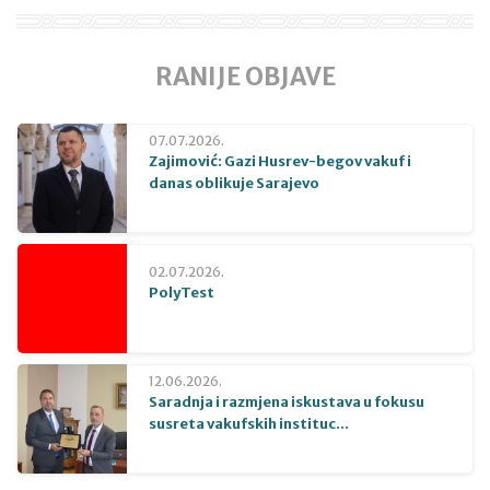
RANIJE OBJAVE
07.07.2026.
Zajimović: Gazi Husrev-begov vakuf i
danas oblikuje Sarajevo
02.07.2026.
PolyTest
12.06.2026.
Saradnja i razmjena iskustava u fokusu
susreta vakufskih instituc...