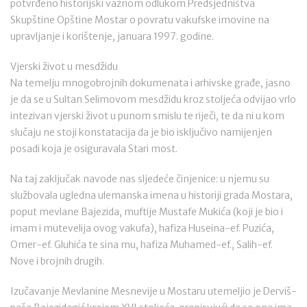
potvrđeno historijski važnom odlukom Predsjedništva
Skupštine Opštine Mostar o povratu vakufske imovine na
upravljanje i korištenje, januara 1997. godine.
Vjerski život u mesdžidu
Na temelju mnogobrojnih dokumenata i arhivske građe, jasno
je da se u Sultan Selimovom mesdžidu kroz stoljeća odvijao vrlo
intezivan vjerski život u punom smislu te riječi, te da ni u kom
slučaju ne stoji konstatacija da je bio isključivo namijenjen
posadi koja je osiguravala Stari most.
Na taj zaključak navode nas sljedeće činjenice: u njemu su
službovala ugledna ulemanska imena u historiji grada Mostara,
poput mevlane Bajezida, muftije Mustafe Mukića (koji je bio i
imam i mutevelija ovog vakufa), hafiza Huseina-ef. Puzića,
Omer-ef. Gluhića te sina mu, hafiza Muhamed-ef., Salih-ef.
Nove i brojnih drugih.
Izučavanje Mevlanine Mesnevije u Mostaru utemeljio je Derviš-