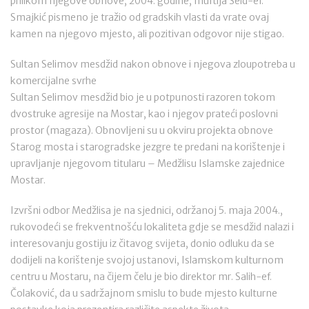
prilikom njegove obnove, 2004. godine, muftija Seid-ef.
Smajkić pismeno je tražio od gradskih vlasti da vrate ovaj
kamen na njegovo mjesto, ali pozitivan odgovor nije stigao.
Sultan Selimov mesdžid nakon obnove i njegova zloupotreba u
komercijalne svrhe
Sultan Selimov mesdžid bio je u potpunosti razoren tokom
dvostruke agresije na Mostar, kao i njegov prateći poslovni
prostor (magaza). Obnovljeni su u okviru projekta obnove
Starog mosta i starogradske jezgre te predani na korištenje i
upravljanje njegovom titularu – Medžlisu Islamske zajednice
Mostar.
Izvršni odbor Medžlisa je na sjednici, održanoj 5. maja 2004.,
rukovodeći se frekventnošću lokaliteta gdje se mesdžid nalazi i
interesovanju gostiju iz čitavog svijeta, donio odluku da se
dodijeli na korištenje svojoj ustanovi, Islamskom kulturnom
centru u Mostaru, na čijem čelu je bio direktor mr. Salih-ef.
Čolaković, da u sadržajnom smislu to bude mjesto kulturne