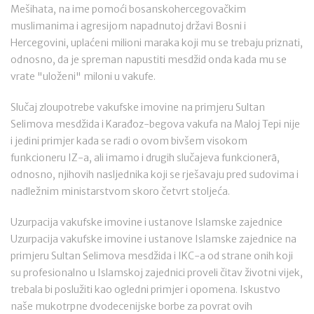
Mešihata, na ime pomoći bosanskohercegovačkim
muslimanima i agresijom napadnutoj državi Bosni i
Hercegovini, uplaćeni milioni maraka koji mu se trebaju priznati,
odnosno, da je spreman napustiti mesdžid onda kada mu se
vrate "uloženi" miloni u vakufe.
Slučaj zloupotrebe vakufske imovine na primjeru Sultan
Selimova mesdžida i Karađoz-begova vakufa na Maloj Tepi nije
i jedini primjer kada se radi o ovom bivšem visokom
funkcioneru IZ-a, ali imamo i drugih slučajeva funkcionerā,
odnosno, njihovih nasljednika koji se rješavaju pred sudovima i
nadležnim ministarstvom skoro četvrt stoljeća.
Uzurpacija vakufske imovine i ustanove Islamske zajednice
Uzurpacija vakufske imovine i ustanove Islamske zajednice na
primjeru Sultan Selimova mesdžida i IKC-a od strane onih koji
su profesionalno u Islamskoj zajednici proveli čitav životni vijek,
trebala bi poslužiti kao ogledni primjer i opomena. Iskustvo
naše mukotrpne dvodecenijske borbe za povrat ovih