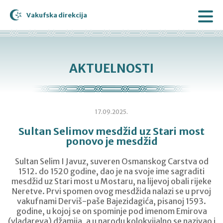
Vakufska direkcija
AKTUELNOSTI
17.09.2025.
Sultan Selimov mesdžid uz Stari most
ponovo je mesdžid
Sultan Selim I Javuz, suveren Osmanskog Carstva od
1512. do 1520 godine, dao je na svoje ime sagraditi
mesdžid uz Stari most u Mostaru, na lijevoj obali rijeke
Neretve. Prvi spomen ovog mesdžida nalazi se u prvoj
vakufnami Derviš-paše Bajezidagića, pisanoj 1593.
godine, u kojoj se on spominje pod imenom Emirova
(vladareva) džamija, a u narodu kolokvijalno se nazivao i