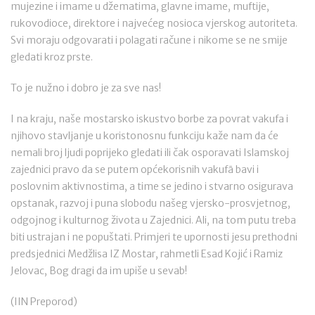
mujezine i imame u džematima, glavne imame, muftije,
rukovodioce, direktore i najvećeg nosioca vjerskog autoriteta.
Svi moraju odgovarati i polagati račune i nikome se ne smije
gledati kroz prste.
To je nužno i dobro je za sve nas!
I na kraju, naše mostarsko iskustvo borbe za povrat vakufa i
njihovo stavljanje u koristonosnu funkciju kaže nam da će
nemali broj ljudi poprijeko gledati ili čak osporavati Islamskoj
zajednici pravo da se putem općekorisnih vakufā bavi i
poslovnim aktivnostima, a time se jedino i stvarno osigurava
opstanak, razvoj i puna slobodu našeg vjersko-prosvjetnog,
odgojnog i kulturnog života u Zajednici. Ali, na tom putu treba
biti ustrajan i ne popuštati. Primjeri te upornosti jesu prethodni
predsjednici Medžlisa IZ Mostar, rahmetli Esad Kojić i Ramiz
Jelovac, Bog dragi da im upiše u sevab!
(IIN Preporod)