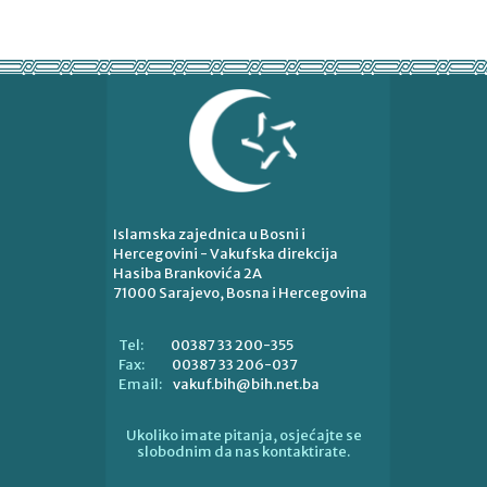
Islamska zajednica u Bosni i
Hercegovini - Vakufska direkcija
Hasiba Brankovića 2A
71000 Sarajevo, Bosna i Hercegovina
00387 33 200-355
Tel:
00387 33 206-037
Fax:
vakuf.bih@bih.net.ba
Email:
Ukoliko imate pitanja, osjećajte se
slobodnim da nas kontaktirate.