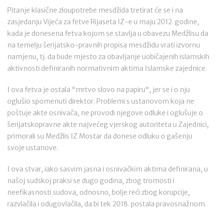
Pitanje klasične zloupotrebe mesdžida tretirat će se i na
zasjedanju Vijeća za fetve Rijaseta IZ-e u maju 2012. godine,
kada je donesena fetva kojom se stavlja u obavezu Medžlisu da
na temelju šerijatsko-pravnih propisa mesdžidu vrati izvornu
namjenu, tj. da bude mjesto za obavljanje uobičajenih islamskih
aktivnosti definiranih normativnim aktima Islamske zajednice.
I ova fetva je ostala "mrtvo slovo na papiru", jer se i o nju
oglušio spomenuti direktor. Problemi s ustanovom koja ne
poštuje akte osnivača, ne provodi njegove odluke i oglušuje o
šerijatskopravne akte najvećeg vjerskog autoriteta u Zajednici,
primorali su Medžlis IZ Mostar da donese odluku o gašenju
svoje ustanove.
I ova stvar, iako sasvim jasna i osnivačkim aktima definirana, u
našoj sudskoj praksi se dugo godina, zbog tromosti i
neefikasnosti sudova, odnosno, bolje reći zbog korupcije,
razvlačila i odugovlačila, da bi tek 2018. postala pravosnažnom.