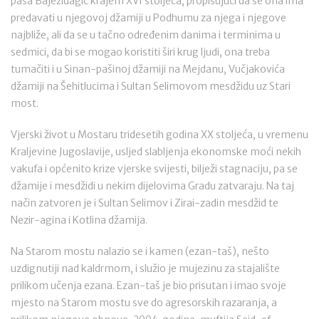
paša Bajezidagić krajem XVI stoljeća, propisujući da se ona ima
predavati u njegovoj džamiji u Podhumu za njega i njegove
najbliže, ali da se u tačno određenim danima i terminima u
sedmici, da bi se mogao koristiti širi krug ljudi, ona treba
tumačiti i u Sinan-pašinoj džamiji na Mejdanu, Vučjakovića
džamiji na Šehitlucima i Sultan Selimovom mesdžidu uz Stari
most.
Vjerski život u Mostaru tridesetih godina XX stoljeća, u vremenu
Kraljevine Jugoslavije, usljed slabljenja ekonomske moći nekih
vakufa i općenito krize vjerske svijesti, bilježi stagnaciju, pa se
džamije i mesdžidi u nekim dijelovima Gradu zatvaraju. Na taj
način zatvoren je i Sultan Selimov i Zirai-zadin mesdžid te
Nezir-agina i Kotlina džamija.
Na Starom mostu nalazio se i kamen (ezan-taš), nešto
uzdignutiji nad kaldrmom, i služio je mujezinu za stajalište
prilikom učenja ezana. Ezan-taš je bio prisutan i imao svoje
mjesto na Starom mostu sve do agresorskih razaranja, a