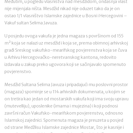
Međutim, u pogledu vlasništva nad mesdžidom, ondašnja vlast
nije mijenjala ništa. Mesdžid nikad nije oduzet tako da je on
ostao 1/1 vlasništvo Islamske zajednice u Bosni i Hercegovini –
Vakuf sultan Selima Javuza.
U posjedu ovoga vakufa je jedna magaza s površinom od 155
m² koja se nalazi uz mesdžid i koja se, prema obimnoj arhivskoj
građi Sreskog vakufsko-mearifskog povjerenstva koja se čuva
u Arhivu Hercegovačko-neretvanskog kantona, redovito
izdavala u zakup preko ugovora koji se sačinjavalo spomenuto
povjerenstvo.
Mesdžid Sultana Selima Javuza i pripadajući mu poslovni prostor
(magaza) spominje se u 114 arhivskih dokumenata, u kojim se
on tretira kao jedan od mostarskih vakufa koji ima svoju upravu
(mutevelliju), uposlenike (imama i mujezina) i koji podnosi
završni račun Vakufsko-mearifskom povjerenstvu, odnosno
Islamskoj zajednici. Spomenuta magaza je preuzeta u posjed
od strane Medžlisu Islamske zajednice Mostar, što je kasnije i