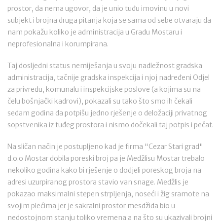
prostor, da nema ugovor, da je unio tuđu imovinu u novi
subjekt i brojna druga pitanja koja se sama od sebe otvaraju da
nam pokažu koliko je administracija u Gradu Mostaru i
neprofesionalna i korumpirana.
Taj dosljedni status nemiješanja u svoju nadležnost gradska
administracija, tačnije gradska inspekcija i njoj nadređeni Odjel
za privredu, komunalu i inspekcijske poslove (a kojima su na
čelu bošnjački kadrovi), pokazali su tako što smo ih čekali
sedam godina da potpišu jedno rješenje o deložaciji privatnog
sopstvenika iz tuđeg prostora i nismo dočekali taj potpis i pečat.
Na sličan način je postupljeno kad je firma "Cezar Stari grad"
d.o.o Mostar dobila poreski broj pa je Medžlisu Mostar trebalo
nekoliko godina kako bi rješenje o dodjeli poreskog broja na
adresi uzurpiranog prostora stavio van snage. Medžlis je
pokazao maksimalni stepen strpljenja, noseći i žig sramote na
svojim plećima jer je sakralni prostor mesdžida bio u
nedostojnom stanju toliko vremena a na što su ukazivali brojni