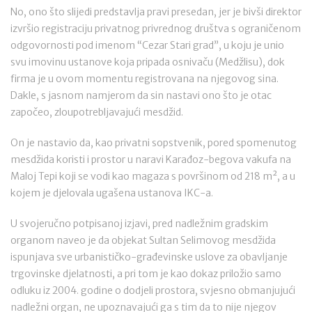
No, ono što slijedi predstavlja pravi presedan, jer je bivši direktor
izvršio registraciju privatnog privrednog društva s ograničenom
odgovornosti pod imenom “Cezar Stari grad”, u koju je unio
svu imovinu ustanove koja pripada osnivaču (Medžlisu), dok
firma je u ovom momentu registrovana na njegovog sina.
Dakle, s jasnom namjerom da sin nastavi ono što je otac
započeo, zloupotrebljavajući mesdžid.
On je nastavio da, kao privatni sopstvenik, pored spomenutog
mesdžida koristi i prostor u naravi Karađoz-begova vakufa na
Maloj Tepi koji se vodi kao magaza s površinom od 218 m², a u
kojem je djelovala ugašena ustanova IKC-a.
U svojeručno potpisanoj izjavi, pred nadležnim gradskim
organom naveo je da objekat Sultan Selimovog mesdžida
ispunjava sve urbanističko-građevinske uslove za obavljanje
trgovinske djelatnosti, a pri tom je kao dokaz priložio samo
odluku iz 2004. godine o dodjeli prostora, svjesno obmanjujući
nadležni organ, ne upoznavajući ga s tim da to nije njegov