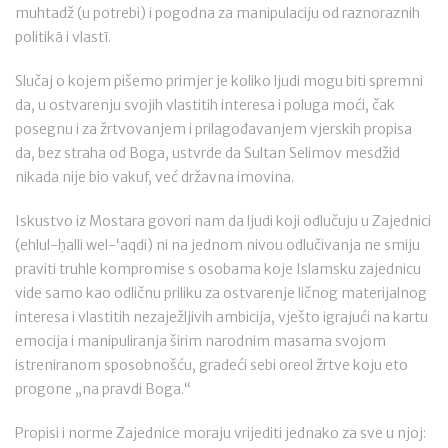
muhtadž (u potrebi) i pogodna za manipulaciju od raznoraznih
politikā i vlastī.
Slučaj o kojem pišemo primjer je koliko ljudi mogu biti spremni
da, u ostvarenju svojih vlastitih interesa i poluga moći, čak
posegnu i za žrtvovanjem i prilagođavanjem vjerskih propisa
da, bez straha od Boga, ustvrde da Sultan Selimov mesdžid
nikada nije bio vakuf, već državna imovina.
Iskustvo iz Mostara govori nam da ljudi koji odlučuju u Zajednici
(ehlul-ḥalli wel-ʻaqdi) ni na jednom nivou odlučivanja ne smiju
praviti truhle kompromise s osobama koje Islamsku zajednicu
vide samo kao odličnu priliku za ostvarenje ličnog materijalnog
interesa i vlastitih nezaježljivih ambicija, vješto igrajući na kartu
emocija i manipuliranja širim narodnim masama svojom
istreniranom sposobnošću, gradeći sebi oreol žrtve koju eto
progone „na pravdi Boga.“
Propisi i norme Zajednice moraju vrijediti jednako za sve u njoj: