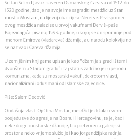
Sultan Selim I Javuz, suveren Osmanskog Carstva od 1512. do
1520 godine, dao je na svoje ime sagraditi mesdžid uz Stari
most u Mostaru, na lijevoj obali rijeke Neretve. Prvi spomen
ovog mesdžida nalazi se u prvoj vakufnami Derviš-paše
Bajezidagića, pisanoj 1593. godine, u kojoj se on spominje pod
imenom Emirova (vladareva) džamija, a u narodu kolokvijalno
se nazivao i Careva džamija.
U zemljišnim knjigama upisan je kao “džamija s gradilištem i
dvorištem u Starom gradu” i taj status zadržao je i u periodu
komunizma, kada su mostarski vakufi, dekretom vlasti,
nacionalizirani i oduzimani od Islamske zajednice.
Piše: Salem Dedović
Ondašnja vlast, Opština Mostar, mesdžid je držala u svom
posjedu sve do agresije na Bosnu i Hercegovinu, te je, kao i
neke druge mostarske džamije, bio pretvoren u galerijski
prostor a neko vrijeme služio je i kao jorgandžijska radnja.