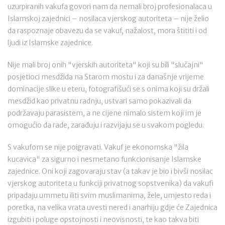
uzurpiranih vakufa govori nam da nemali broj profesionalaca u
Islamskoj zajednici – nosilaca vjerskog autoriteta – nije želio
da raspoznaje obavezu da se vakuf, nažalost, mora štititi i od
ljudi iz Islamske zajednice.
Nije mali broj onih "vjerskih autoriteta" koji su bili "slučajni"
posjetioci mesdžida na Starom mostu i za današnje vrijeme
dominacije slike u eteru, fotografišući se s onima koji su držali
mesdžid kao privatnu radnju, ustvari samo pokazivali da
podržavaju parasistem, a ne cijene nimalo sistem koji im je
omogućio da rade, zarađuju i razvijaju se u svakom pogledu.
S vakufom se nije poigravati. Vakuf je ekonomska "žila
kucavica" za sigurno i nesmetano funkcionisanje Islamske
zajednice. Oni koji zagovaraju stav (a takav je bio i bivši nosilac
vjerskog autoriteta u funkciji privatnog sopstvenika) da vakufi
pripadaju ummetu iliti svim muslimanima, žele, umjesto reda i
poretka, na velika vrata uvesti nered i anarhiju gdje će Zajednica
izgubiti i poluge opstojnosti i neovisnosti, te kao takva biti