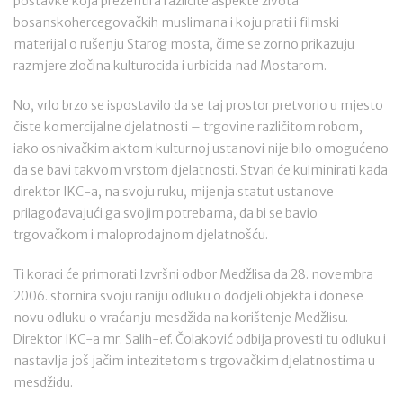
postavke koja prezentira različite aspekte života
bosanskohercegovačkih muslimana i koju prati i filmski
materijal o rušenju Starog mosta, čime se zorno prikazuju
razmjere zločina kulturocida i urbicida nad Mostarom.
No, vrlo brzo se ispostavilo da se taj prostor pretvorio u mjesto
čiste komercijalne djelatnosti – trgovine različitom robom,
iako osnivačkim aktom kulturnoj ustanovi nije bilo omogućeno
da se bavi takvom vrstom djelatnosti. Stvari će kulminirati kada
direktor IKC-a, na svoju ruku, mijenja statut ustanove
prilagođavajući ga svojim potrebama, da bi se bavio
trgovačkom i maloprodajnom djelatnošću.
Ti koraci će primorati Izvršni odbor Medžlisa da 28. novembra
2006. stornira svoju raniju odluku o dodjeli objekta i donese
novu odluku o vraćanju mesdžida na korištenje Medžlisu.
Direktor IKC-a mr. Salih-ef. Čolaković odbija provesti tu odluku i
nastavlja još jačim intezitetom s trgovačkim djelatnostima u
mesdžidu.