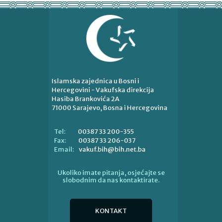
Islamska zajednica u Bosni i
Hercegovini - Vakufska direkcija
Hasiba Brankovića 2A
71000 Sarajevo, Bosna i Hercegovina
00387 33 200-355
Tel:
00387 33 206-037
Fax:
vakuf.bih@bih.net.ba
Email:
Ukoliko imate pitanja, osjećajte se
slobodnim da nas kontaktirate.
KONTAKT