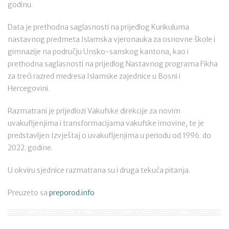
godinu.
Data je prethodna saglasnosti na prijedlog Kurikuluma
nastavnog predmeta Islamska vjeronauka za osnovne škole i
gimnazije na području Unsko-sanskog kantona, kao i
prethodna saglasnosti na prijedlog Nastavnog programa Fikha
za treći razred medresa Islamske zajednice u Bosni i
Hercegovini.
Razmatrani je prijedlozi Vakufske direkcije za novim
uvakufljenjima i transformacijama vakufske imovine, te je
predstavljen Izvještaj o uvakufljenjima u periodu od 1996. do
2022. godine.
U okviru sjednice razmatrana su i druga tekuća pitanja.
Preuzeto sa
preporod.info