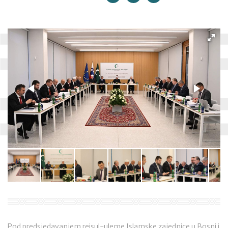
Pod predsjedavanjem reisul-uleme Islamske zajednice u Bosni i