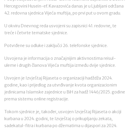
Hercegovini Husein-ef. Kavazovića danas je u Ljubljani održana
42. redovna sjednica Vijeća muftija, po prvi put u ovom gradu.
U okviru Dnevnog reda usvojeni su zapisnici 41. redovne, te
treće i četvrte tematske sjednice.
Potvrđene su odluke i zaključci 26. telefonske sjednice.
Usvojena je informacija o značajnijim aktivnostima reisul-
uleme i drugih članova Vijeća muftija između dvije sjednice.
Usvojen je Izvještaj Rijaseta o organizaciji hadždža 2024.
godine, kao i prijedlog za utvrđivanje kvota organizacionim
jedinicama Islamske zajednice u BiH za hadž 1446/2025. godine
prema sistemu online registracije.
Tokom sjednice je, također, usvojen Izvještaj Rijaseta o akciji
kurbana u 2024. godini, te Izvještaj o prikupljanju zekata,
sadekatul-fitra i kurbana po džematima u dijaspori za 2024.