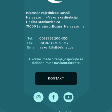
Islamska zajednica u Bosni i
Hercegovini - Vakufska direkcija
Hasiba Brankovića 2A
71000 Sarajevo, Bosna i Hercegovina
00387 33 200-355
Tel:
00387 33 206-037
Fax:
vakuf.bih@bih.net.ba
Email:
Ukoliko imate pitanja, osjećajte se
slobodnim da nas kontaktirate.
KONTAKT