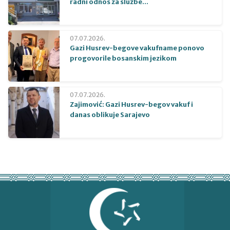
radni odnos za službe...
07.07.2026.
Gazi Husrev-begove vakufname ponovo
progovorile bosanskim jezikom
07.07.2026.
Zajimović: Gazi Husrev-begov vakuf i
danas oblikuje Sarajevo