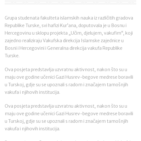
Grupa studenata fakulteta islamskih nauka iz različitih gradova
Republike Turske, svi hafizi Kur’ana, doputovala je u Bosnu i
Hercegovinu u sklopu projekta „Učim, djelujem, vakufim“, koji
zajedno realiziraju Vakufska direkcija Islamske zajednice u
Bosni i Hercegovini i Generalna direkcija vakufa Republike
Turske.
Ova posjeta predstavlja uzvratnu aktivnost, nakon što su u
maju ove godine učenici Gazi Husrev-begove medrese boravili
u Turskoj, gdje su se upoznali s radom i značajem tamošnjih
vakufa i njihovih institucija.
Ova posjeta predstavlja uzvratnu aktivnost, nakon što su u
maju ove godine učenici Gazi Husrev-begove medrese boravili
u Turskoj, gdje su se upoznali s radom i značajem tamošnjih
vakufa i njihovih institucija.