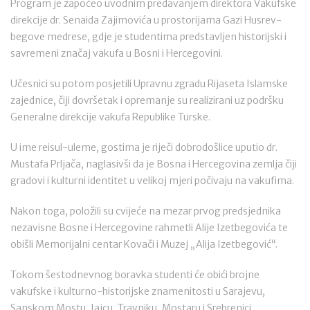
Program je započeo uvodnim predavanjem direktora Vakufske
direkcije dr. Senaida Zajimovića u prostorijama Gazi Husrev-
begove medrese, gdje je studentima predstavljen historijski i
savremeni značaj vakufa u Bosni i Hercegovini.
Učesnici su potom posjetili Upravnu zgradu Rijaseta Islamske
zajednice, čiji dovršetak i opremanje su realizirani uz podršku
Generalne direkcije vakufa Republike Turske.
U ime reisul-uleme, gostima je riječi dobrodošlice uputio dr.
Mustafa Prljača, naglasivši da je Bosna i Hercegovina zemlja čiji
gradovi i kulturni identitet u velikoj mjeri počivaju na vakufima.
Nakon toga, položili su cvijeće na mezar prvog predsjednika
nezavisne Bosne i Hercegovine rahmetli Alije Izetbegovića te
obišli Memorijalni centar Kovači i Muzej „Alija Izetbegović“.
Tokom šestodnevnog boravka studenti će obići brojne
vakufske i kulturno-historijske znamenitosti u Sarajevu,
Sanskom Mostu, Jajcu, Travniku, Mostaru i Srebrenici.