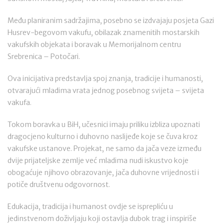
Među planiranim sadržajima, posebno se izdvajaju posjeta Gazi
Husrev-begovom vakufu, obilazak znamenitih mostarskih
vakufskih objekata i boravak u Memorijalnom centru
Srebrenica – Potočari.
Ova inicijativa predstavlja spoj znanja, tradicije i humanosti,
otvarajući mladima vrata jednog posebnog svijeta – svijeta
vakufa.
Tokom boravka u BiH, učesnici imaju priliku izbliza upoznati
dragocjeno kulturno i duhovno naslijeđe koje se čuva kroz
vakufske ustanove. Projekat, ne samo da jača veze između
dvije prijateljske zemlje već mladima nudi iskustvo koje
obogaćuje njihovo obrazovanje, jača duhovne vrijednosti i
potiče društvenu odgovornost.
Edukacija, tradicija i humanost ovdje se isprepliću u
jedinstvenom doživljaju koji ostavlja dubok trag i inspiriše