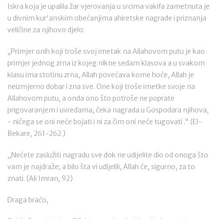
Iskra koja je upalila žar vjerovanja u srcima vakifa zametnuta je
u divnim kur'anskim obećanjima ahiretske nagrade i priznanja
veličine za njihovo djelo:
„Primjer onih koji troše svoj imetak na Allahovom putu je kao
primjer jednog zrna iz kojeg nikne sedam klasova a u svakom
klasu ima stotinu zrna, Allah povećava kome hoće, Allah je
neizmjerno dobar i zna sve. One koji troše imetke svoje na
Allahovom putu, a onda ono što potroše ne poprate
prigovaranjem i uvredama, čeka nagrada u Gospodara njihova,
- ničega se oni neće bojati i ni za čim oni neće tugovati .“ (El-
Bekare, 261-262.)
,,Nećete zaslužiti nagradu sve dok ne udijelite dio od onoga što
vam je najdraže; a bilo šta vi udijelili, Allah će, sigurno, za to
znati. (Ali Imran, 92)
Draga braćo,