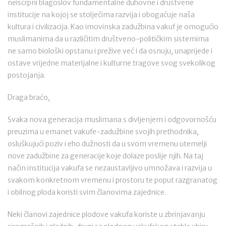
neiscrpni blagoslov fundamentalne duhovne i društvene
institucije na kojoj se stoljećima razvija i obogaćuje naša
kultura i civilizacija. Kao imovinska zadužbina vakuf je omogućio
muslimanima da u različitim društveno-političkim sistemima
ne samo biološki opstanu i prežive već i da osnuju, unaprijede i
ostave vrijedne materijalne i kulturne tragove svog svekolikog
postojanja.
Draga braćo,
Svaka nova generacija muslimana s divljenjem i odgovornošću
preuzima u emanet vakufe-zadužbine svojih prethodnika,
osluškujući poziv i eho dužnosti da u svom vremenu utemelji
nove zadužbine za generacije koje dolaze poslije njih. Na taj
način institucija vakufa se nezaustavljivo umnožava i razvija u
svakom konkretnom vremenu i prostoru te poput razgranatog
i obilnog ploda koristi svim članovima zajednice.
Neki članovi zajednice plodove vakufa koriste u zbrinjavanju