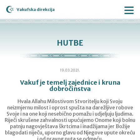
Vakufska direkcija
HUTBE
19.03.2021.
Vakuf je temelj zajednice i kruna
dobročinstva
Hvala Allahu Milostivom Stvoritelju koji Svoju
neizmjernu milost i oprost spušta na darežljive robove
Svoje i na one koji nesebično pomažu i udjeljuju ljudima.
Riječi skrušene zahvalnosti upućujemo Onome koji bolnu
patnju nagovještava škrtcima i inadžijama jer Božije
blagodati niječu, uporno glavu od Njegove upute okreću
i od pravog puta se odmeću.