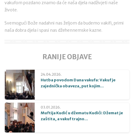
vakufom pozdano znamo da će naša djela nadživjeti naše
živote.
Svemogući Bože nadahni nas željom da budemo vakifi, primi
naša dobra djela i spasi nas džehennemske kazne.
RANIJE OBJAVE
24.04.2026.
Hutba povodom Dana vakufa: Vakuf je
zajednička obaveza, put kojim...
03.01.2026.
Muftija Kudić u džematu Kudići: Džemat je
zaštita, a vakuf trajno...