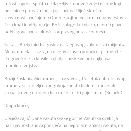
milost i oprost spušta na darežljive robove Svoje i na one koji
nesebično pomažu i udjeljuju ljudima. Riječi skrušene
zahvalnosti upućujemo Onome koji bolnu patnju nagovještava
škrtcima i inadžijama jer Božije blagodati niječu, uporno glavu
od Njegove upute okreću i od pravog puta se odmeću.
Neka je Božiji mir i blagoslov na Njegovog izabranika i miljenika,
Muhammeda, s.a.v.s., na njegovu časnu porodicu i plemenite
drugove koje su krasile najbolje ljudske vrline i najljepša
moralna svojstva.
Božiji Poslanik, Muhmmed, s.a.v.s. veli: ,, Početak dobrote ovog
ummeta se temelji na bogobojaznosti i badetu, a početak
propasti ovog ummeta bit će u škrtosti i griješenju.“ (Bejheki)
Draga braćo,
Obilježavajući Dane vakufa svake godine Vakufska direkcija
našu javnost iznova podsjeća na neprolazni značaj vakufa, na