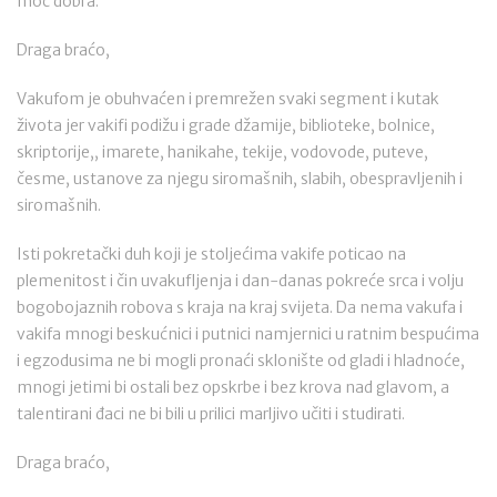
moć dobra.
Draga braćo,
Vakufom je obuhvaćen i premrežen svaki segment i kutak
života jer vakifi podižu i grade džamije, biblioteke, bolnice,
skriptorije,, imarete, hanikahe, tekije, vodovode, puteve,
česme, ustanove za njegu siromašnih, slabih, obespravljenih i
siromašnih.
Isti pokretački duh koji je stoljećima vakife poticao na
plemenitost i čin uvakufljenja i dan-danas pokreće srca i volju
bogobojaznih robova s kraja na kraj svijeta. Da nema vakufa i
vakifa mnogi beskućnici i putnici namjernici u ratnim bespućima
i egzodusima ne bi mogli pronaći sklonište od gladi i hladnoće,
mnogi jetimi bi ostali bez opskrbe i bez krova nad glavom, a
talentirani đaci ne bi bili u prilici marljivo učiti i studirati.
Draga braćo,