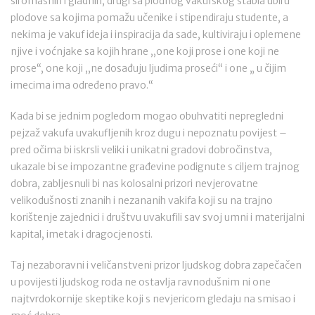
siromašnih i gladnih, drugi sa plodnog vakufskog stabla ubiru
plodove sa kojima pomažu učenike i stipendiraju studente, a
nekima je vakuf ideja i inspiracija da sade, kultiviraju i oplemene
njive i voćnjake sa kojih hrane ,,one koji prose i one koji ne
prose“, one koji ,,ne dosađuju ljudima proseći“ i one „ u čijim
imecima ima određeno pravo.“
Kada bi se jednim pogledom mogao obuhvatiti nepregledni
pejzaž vakufa uvakufljenih kroz dugu i nepoznatu povijest –
pred očima bi iskrsli veliki i unikatni gradovi dobročinstva,
ukazale bi se impozantne građevine podignute s ciljem trajnog
dobra, zabljesnuli bi nas kolosalni prizori nevjerovatne
velikodušnosti znanih i nezananih vakifa koji su na trajno
korištenje zajednici i društvu uvakufili sav svoj umni i materijalni
kapital, imetak i dragocjenosti.
Taj nezaboravni i veličanstveni prizor ljudskog dobra zapečačen
u povijesti ljudskog roda ne ostavlja ravnodušnim ni one
najtvrdokornije skeptike koji s nevjericom gledaju na smisao i