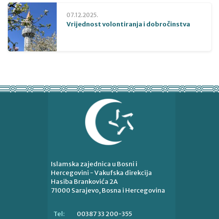
07.12.2025.
Vrijednost volontiranja i dobročinstva
Islamska zajednica u Bosni i
Hercegovini - Vakufska direkcija
Hasiba Brankovića 2A
71000 Sarajevo, Bosna i Hercegovina
00387 33 200-355
Tel: