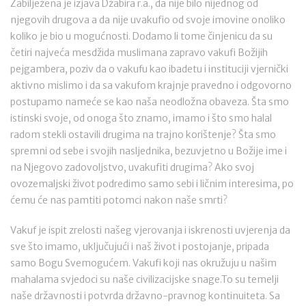
Zabilježena je izjava Džabira r.a., da nije bilo nijednog od
njegovih drugova a da nije uvakufio od svoje imovine onoliko
koliko je bio u mogućnosti. Dodamo li tome činjenicu da su
četiri najveća mesdžida muslimana zapravo vakufi Božijih
pejgambera, poziv da o vakufu kao ibadetu i instituciji vjernički
aktivno mislimo i da sa vakufom krajnje pravedno i odgovorno
postupamo nameće se kao naša neodložna obaveza. Šta smo
istinski svoje, od onoga što znamo, imamo i što smo halal
radom stekli ostavili drugima na trajno korištenje? Šta smo
spremni od sebe i svojih nasljednika, bezuvjetno u Božije ime i
na Njegovo zadovoljstvo, uvakufiti drugima? Ako svoj
ovozemaljski život podredimo samo sebi i ličnim interesima, po
ćemu će nas pamtiti potomci nakon naše smrti?
Vakuf je ispit zrelosti našeg vjerovanja i iskrenosti uvjerenja da
sve što imamo, uključujući i naš život i postojanje, pripada
samo Bogu Svemogućem. Vakufi koji nas okružuju u našim
mahalama svjedoci su naše civilizacijske snage.To su temelji
naše državnosti i potvrda državno-pravnog kontinuiteta. Sa