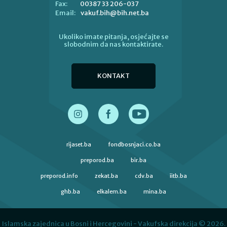
00387 33 206-037
Fax:
vakuf.bih@bih.net.ba
Email:
Ukoliko imate pitanja, osjećajte se
slobodnim da nas kontaktirate.
KONTAKT
rijaset.ba
fondbosnjaci.co.ba
preporod.ba
bir.ba
preporod.info
zekat.ba
cdv.ba
iitb.ba
ghb.ba
elkalem.ba
mina.ba
Islamska zajednica u Bosni i Hercegovini - Vakufska direkcija © 2026.