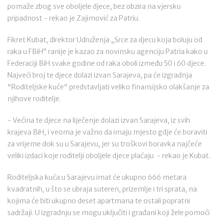
pomaže zbog sve oboljele djece, bez obzira na vjersku
pripadnost - rekao je Zajimović za Patriu.
Fikret Kubat, direktor Udruženja „Srce za djecu koja boluju od
raka u FBiH“ ranije je kazao za novinsku agenciju Patria kako u
Federaciji BiH svake godine od raka oboli između 50 i 60 djece.
Najveći broj te djece dolazi izvan Sarajeva, pa će izgradnja
"Roditeljske kuće" predstavljati veliko finansijsko olakšanje za
njihove roditelje.
- Većina te djece na liječenje dolazi izvan Sarajeva, iz svih
krajeva BiH, i veoma je važno da imaju mjesto gdje će boraviti
za vrijeme dok su u Sarajevu, jer su troškovi boravka najčeće
veliki izdaci koje roditelji oboljele djece plaćaju - rekao je Kubat.
Roditeljska kuća u Sarajevu imat će ukupno 666 metara
kvadratnih, u što se ubraja suteren, prizemlje i tri sprata, na
kojima će biti ukupno deset apartmana te ostali popratni
sadržaji. U izgradnju se mogu uključiti i građani koji žele pomoći