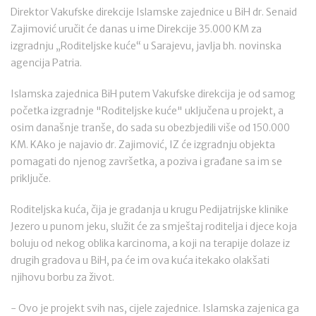
Direktor Vakufske direkcije Islamske zajednice u BiH dr. Senaid
Zajimović uručit će danas u ime Direkcije 35.000 KM za
izgradnju „Roditeljske kuće“ u Sarajevu, javlja bh. novinska
agencija Patria.
Islamska zajednica BiH putem Vakufske direkcija je od samog
početka izgradnje "Roditeljske kuće" uključena u projekt, a
osim današnje tranše, do sada su obezbjedili više od 150.000
KM. KAko je najavio dr. Zajimović, IZ će izgradnju objekta
pomagati do njenog završetka, a poziva i građane sa im se
priključe.
Roditeljska kuća, čija je gradanja u krugu Pedijatrijske klinike
Jezero u punom jeku, služit će za smještaj roditelja i djece koja
boluju od nekog oblika karcinoma, a koji na terapije dolaze iz
drugih gradova u BiH, pa će im ova kuća itekako olakšati
njihovu borbu za život.
- Ovo je projekt svih nas, cijele zajednice. Islamska zajenica ga