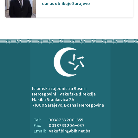
danas oblikuje Sarajevo
Islamska zajednica u Bosni i
Hercegovini - Vakufska direkcija
Hasiba Brankovića 2A
71000 Sarajevo, Bosna i Hercegovina
00387 33 200-355
Tel:
00387 33 206-037
Fax:
vakuf.bih@bih.net.ba
Email: