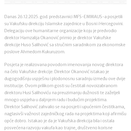
Danas 26.12.2025. god. predstavnici MFS-EMMAUS-a posjetili
su Vakufsku direkciju Islamske zajednice u Bosni i Hercegovini.
Delegaciju ove humanitarne organizacije koju je predvodio
direktor Hamzalija Okanović primio je direktor Vakufske
direkcije Huso Salihović sa stručnim saradnikom za ekonomske
poslove Ahmedom Kukuruzom.
Posjeta je realizovana povodom imenovanja novog direktora
na čelo Vakufske drekcije. Direktor Okanović istakao je
dugogodišnju uspješnu i plodonosnu saradnju između ove dvije
institucije. Ovom prilikom gosti su čestitali novoizabranom
direktoru Husi Salihoviću na preuzimanju dužnosti te zaželjeli
mnogo uspjeha u daljnjem radu i budućim projektima.
Direktor Salihović zahvalio se na posjeti i upućenim čestitkama,
naglasivši važnost zajedničkog rada na projektima koji afirmišu
opće dobro. Istakao je da je Vakufska direkcija bila i ostala
posvećena razvoju vakufa kao trajne, društveno korisne