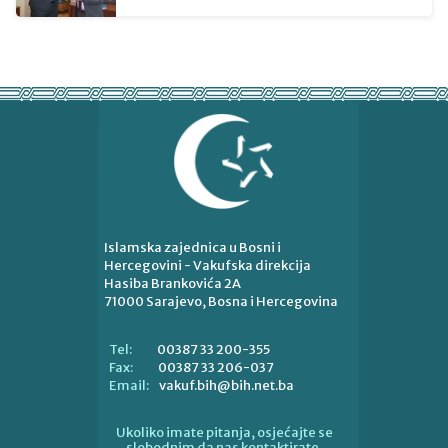
Islamska zajednica u Bosni i
Hercegovini - Vakufska direkcija
Hasiba Brankovića 2A
71000 Sarajevo, Bosna i Hercegovina
00387 33 200-355
Tel:
00387 33 206-037
Fax:
vakuf.bih@bih.net.ba
Email:
Ukoliko imate pitanja, osjećajte se
slobodnim da nas kontaktirate.