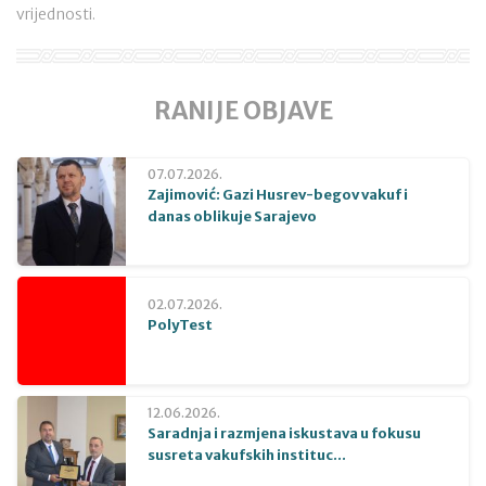
vrijednosti.
RANIJE OBJAVE
07.07.2026.
Zajimović: Gazi Husrev-begov vakuf i
danas oblikuje Sarajevo
02.07.2026.
PolyTest
12.06.2026.
Saradnja i razmjena iskustava u fokusu
susreta vakufskih instituc...