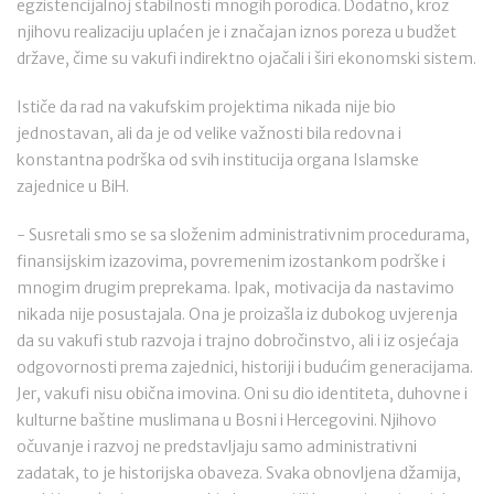
egzistencijalnoj stabilnosti mnogih porodica. Dodatno, kroz
njihovu realizaciju uplaćen je i značajan iznos poreza u budžet
države, čime su vakufi indirektno ojačali i širi ekonomski sistem.
Ističe da rad na vakufskim projektima nikada nije bio
jednostavan, ali da je od velike važnosti bila redovna i
konstantna podrška od svih institucija organa Islamske
zajednice u BiH.
- Susretali smo se sa složenim administrativnim procedurama,
finansijskim izazovima, povremenim izostankom podrške i
mnogim drugim preprekama. Ipak, motivacija da nastavimo
nikada nije posustajala. Ona je proizašla iz dubokog uvjerenja
da su vakufi stub razvoja i trajno dobročinstvo, ali i iz osjećaja
odgovornosti prema zajednici, historiji i budućim generacijama.
Jer, vakufi nisu obična imovina. Oni su dio identiteta, duhovne i
kulturne baštine muslimana u Bosni i Hercegovini. Njihovo
očuvanje i razvoj ne predstavljaju samo administrativni
zadatak, to je historijska obaveza. Svaka obnovljena džamija,