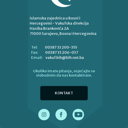
Islamska zajednica u Bosni i
Hercegovini - Vakufska direkcija
Hasiba Brankovića 2A
71000 Sarajevo, Bosna i Hercegovina
00387 33 200-355
Tel:
00387 33 206-037
Fax:
vakuf.bih@bih.net.ba
Email:
Ukoliko imate pitanja, osjećajte se
slobodnim da nas kontaktirate.
KONTAKT