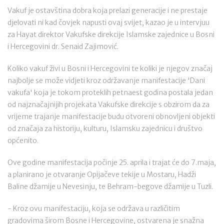
Vakuf je ostavština dobra koja prelazi generacije i ne prestaje
djelovati ni kad čovjek napusti ovaj svijet, kazao je u intervjuu
za Hayat direktor Vakufske direkcije Islamske zajednice u Bosni
i Hercegovini dr. Senaid Zajimović.
Koliko vakuf živi u Bosni i Hercegovini te koliki je njegov značaj
najbolje se može vidjeti kroz održavanje manifestacije 'Dani
vakufa' koja je tokom proteklih petnaest godina postala jedan
od najznačajnijih projekata Vakufske direkcije s obzirom da za
vrijeme trajanje manifestacije budu otvoreni obnovljeni objekti
od značaja za historiju, kulturu, Islamsku zajednicu i društvo
općenito.
Ove godine manifestacija počinje 25. aprila i trajat će do 7.maja,
a planirano je otvaranje Opijačeve tekije u Mostaru, Hadži
Baline džamije u Nevesinju, te Behram-begove džamije u Tuzli.
- Kroz ovu manifestaciju, koja se održava u različitim
gradovima širom Bosne i Hercegovine, ostvarena je snažna