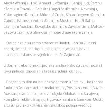
Aladža džamiju u Foči, Arnaudiju džamiju u Banjoj Luci, Šarenu
džamiju u Travniku, Bajazita i Dugalića džamije u Nevesinju,
Kizlar-aginu džamiju u Mrkonjić Gradu, Sinan-begovu džamija u
Čajniču, Islamski centar i džamiju u Mostaru, Hadži Balinu
džamiju u Mostaru, Kuvajtsku džamiju u Zavidovićima, Malkoč-
begovu džamiju u Glamoču i mnoge druge širom zemlje.
- Ovi objekti nisu samo prostori za ibadet – oni su kulturni
centri, simboli identiteta, mjesta okupljanja i duhovne
stabilnosti Islamske zajednice – kaže Zajimović.
U domenu ekonomskih projekata ističe kako su vakufi postali
izvor prihoda i zaposlenja kroz izgradnju i obnovu.
- Posebno mislim na Isa-begov hamam u Sarajevu, koji danas
funkcioniše kao hotel i termalni centar, Poslovni centar Bazar u
Mostaru, stambeno-poslovni objekt Odobašina u Sarajevu,
kompleks Tekije u Blagaju, trgovački centar u Sanskom Mostu,
a tu su i projekti kultivisanja vakufskog poljoprivrednog