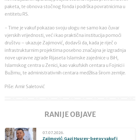
paketa, te obnova stočnog fonda i podrška povratnicima u
entitetu RS.
- Time je vakuf pokazao svoju ulogu ne samo kao čuvar
vjerskih vrijednosti, već i kao praktična institucija pomoći
društvu – ukazuje Zajimović, dodavši da, kada je riječ o
infrastrukturnim projektima posebno značajna je izgradnja
nove upravne zgrade Rijaseta Islamske zajednice u BiH,
Islamskog centra u Zenici, kao vakufskih centara u Fojnici i
Bužimu, te administrativnih centara medžlisa širom zemlje.
Piše: Amir Saletović
RANIJE OBJAVE
07.07.2026.
Zajimović: Gazi Husrev-begov vakuf i