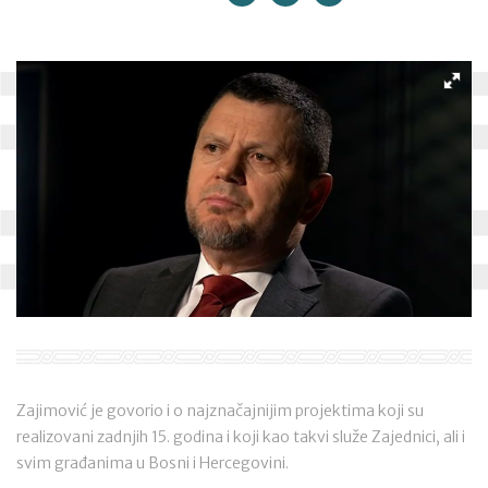
Zajimović je govorio i o najznačajnijim projektima koji su
realizovani zadnjih 15. godina i koji kao takvi služe Zajednici, ali i
svim građanima u Bosni i Hercegovini.