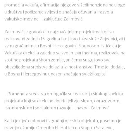
promocija vakufa, afirmacija njegove višedimenzionalne uloge
u društvu i podizanje svijesti o značaju očuvanja i razvoja
vakufske imovine – zaključuje Zajimović.
Zajimović je govorio i o najznačajnijim projektima koji su
realizovani zadnjih 15. godina i koji kao takvi služe Zajednici, ali i
svim građanima u Bosni i Hercegovini. S ponosom ističe da je
Vakufska direkcija zajedno sa svojim partnerima, realizovala na
stotine projekata širom zemlje, pri čemu su gotovo sva
obezbijeđena sredstva dolazila iz inostranstva. Time je, dodaje,
u Bosnu i Hercegovinu unesen značajan svježi kapital.
- Pomenuta sredstva omogućila su realizaciju širokog spektra
projekata koji su direktno doprinijeli vjerskom, obrazovnom,
ekonomskom i socijalnom razvoju – navodi Zajimović.
Kada je riječ o obnovi i izgradnji vjerskih objekata, posebno je
izdvojio džamiju Omer ibn El-Hattab na Stupu u Sarajevu,