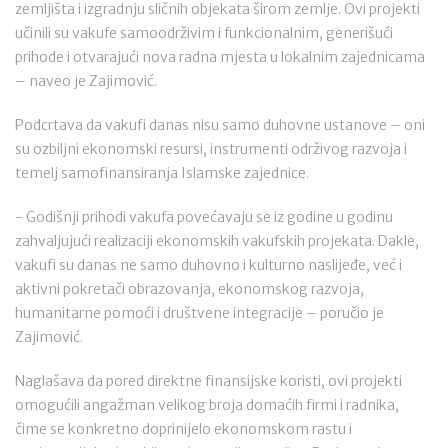
zemljišta i izgradnju sličnih objekata širom zemlje. Ovi projekti
učinili su vakufe samoodrživim i funkcionalnim, generišući
prihode i otvarajući nova radna mjesta u lokalnim zajednicama
– naveo je Zajimović.
Podcrtava da vakufi danas nisu samo duhovne ustanove – oni
su ozbiljni ekonomski resursi, instrumenti održivog razvoja i
temelj samofinansiranja Islamske zajednice.
- Godišnji prihodi vakufa povećavaju se iz godine u godinu
zahvaljujući realizaciji ekonomskih vakufskih projekata. Dakle,
vakufi su danas ne samo duhovno i kulturno naslijeđe, već i
aktivni pokretači obrazovanja, ekonomskog razvoja,
humanitarne pomoći i društvene integracije – poručio je
Zajimović.
Naglašava da pored direktne finansijske koristi, ovi projekti
omogućili angažman velikog broja domaćih firmi i radnika,
čime se konkretno doprinijelo ekonomskom rastu i