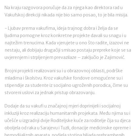
Na kraju razgovora poručuje da za njega kao direktora rad u
Vakufskoj direkciji nikada nije bio samo posao, to je bila misija.
- Ljubav prema vakufima, ideja trajnog dobra i želja da se
ljudima pomogne kroz konkretne projekte davali su snagu i u
najtežim trenucima. Kada vjerujete u ono što radite, izazovi ne
nestaju, ali dobijaju drugačiji smisao postaju prepreke koje se sa
uvjerenjem i strpljenjem prevazilaze – zaključio je Zajimović.
Brojni projekti realizovani su i u obrazovnoj oblasti, podrške
mladima i školstvu. Kroz vakufske fondove omogućene su i
stipendije za studente iz socijalno ugroženih porodica, čime su
stvoreni uslovi za jednak pristup obrazovanju.
Dodaje da su vakufi u značajnoj mjeri doprinijeli i socijalnoj
inkluziji kroz realizaciju humanitarnih projekata. Među njima su i
učešće u izgradnji dvije Roditeljske kuće za roditelje čija su djeca
oboljela od raka u Sarajevu i Tuzli, donacije medicinske opreme i
hemodijaliznih aparata, podjela stotina hiljada prehrambenih