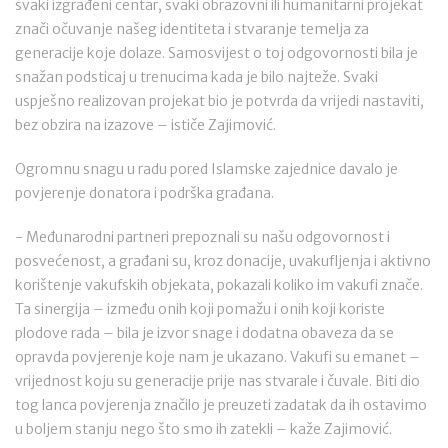
svaki izgrađeni centar, svaki obrazovni ili humanitarni projekat
znači očuvanje našeg identiteta i stvaranje temelja za
generacije koje dolaze. Samosvijest o toj odgovornosti bila je
snažan podsticaj u trenucima kada je bilo najteže. Svaki
uspješno realizovan projekat bio je potvrda da vrijedi nastaviti,
bez obzira na izazove – ističe Zajimović.
Ogromnu snagu u radu pored Islamske zajednice davalo je
povjerenje donatora i podrška građana.
- Međunarodni partneri prepoznali su našu odgovornost i
posvećenost, a građani su, kroz donacije, uvakufljenja i aktivno
korištenje vakufskih objekata, pokazali koliko im vakufi znače.
Ta sinergija – između onih koji pomažu i onih koji koriste
plodove rada – bila je izvor snage i dodatna obaveza da se
opravda povjerenje koje nam je ukazano. Vakufi su emanet –
vrijednost koju su generacije prije nas stvarale i čuvale. Biti dio
tog lanca povjerenja značilo je preuzeti zadatak da ih ostavimo
u boljem stanju nego što smo ih zatekli – kaže Zajimović.