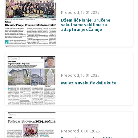
Preporod,
15.01.2025.
Džemilić Planje: Uručene
vakufname vakifima za
adaptiranje džamije
Preporod,
15.01.2025.
Mujezin uvakufio dvije kuće
Preporod,
01.01.2025.