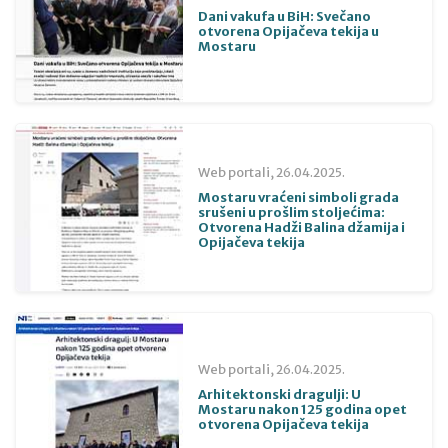
Dani vakufa u BiH: Svečano
otvorena Opijačeva tekija u
Mostaru
Web portali,
26.04.2025.
Mostaru vraćeni simboli grada
srušeni u prošlim stoljećima:
Otvorena Hadži Balina džamija i
Opijačeva tekija
Web portali,
26.04.2025.
Arhitektonski dragulji: U
Mostaru nakon 125 godina opet
otvorena Opijačeva tekija