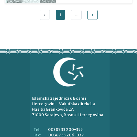
‹
1
...
›
Islamska zajednica u Bosni i
Hercegovini - Vakufska direkcija
Hasiba Brankovića 2A
71000 Sarajevo, Bosna i Hercegovina
00387 33 200-355
Tel:
00387 33 206-037
Fax: