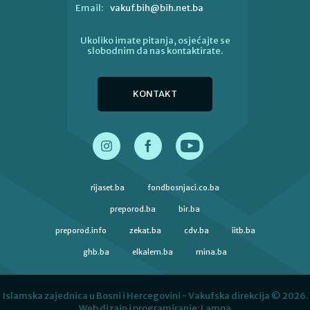
vakuf.bih@bih.net.ba
Email:
Ukoliko imate pitanja, osjećajte se
slobodnim da nas kontaktirate.
KONTAKT
rijaset.ba
fondbosnjaci.co.ba
preporod.ba
bir.ba
preporod.info
zekat.ba
cdv.ba
iitb.ba
ghb.ba
elkalem.ba
mina.ba
Islamska zajednica u Bosni i Hercegovini - Vakufska direkcija © 2026.
Web dizajn i programiranje:
Lampa