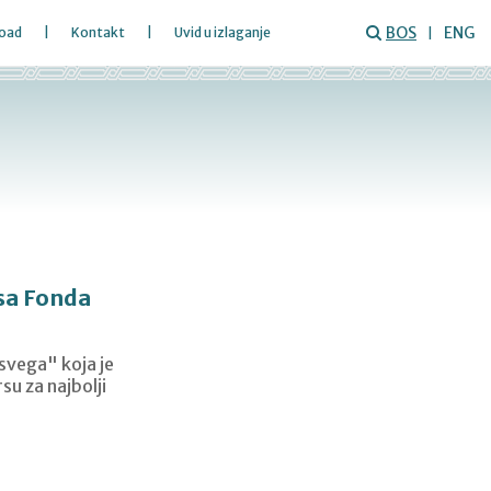
BOS
ENG
oad
Kontakt
Uvid u izlaganje
sa Fonda
svega" koja je
u za najbolji