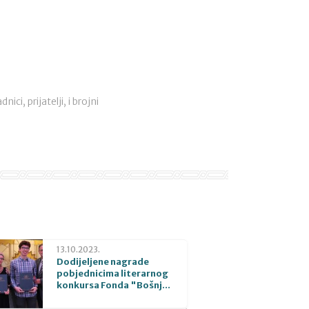
ci, prijatelji, i brojni
13.10.2023.
Dodijeljene nagrade
pobjednicima literarnog
konkursa Fonda "Bošnj...