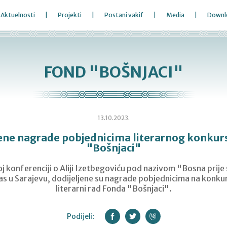
Aktuelnosti
Projekti
Postani vakif
Media
Downl
FOND "BOŠNJACI"
13.10.2023.
jene nagrade pobjednicima literarnog konkur
"Bošnjaci"
j konferenciji o Aliji Izetbegoviću pod nazivom "Bosna prije 
s u Sarajevu, dodijeljene su nagrade pobjednicima na konkurs
literarni rad Fonda "Bošnjaci".
Podijeli: