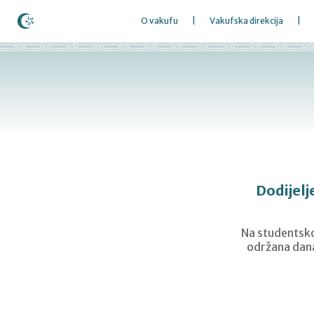
O vakufu
Vakufska direkcija
Dodijel
Na studentsko
održana dana