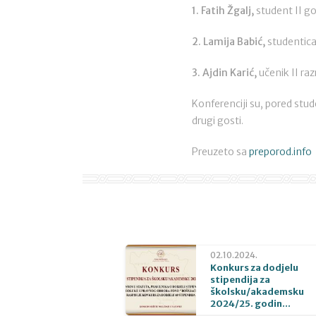
1. Fatih Žgalj,
student II g
2. Lamija Babić,
studentica
3. Ajdin Karić,
učenik II ra
Konferenciji su, pored stude
drugi gosti.
Preuzeto sa
preporod.info
02.10.2024.
Konkurs za dodjelu
stipendija za
školsku/akademsku
2024/25. godin...