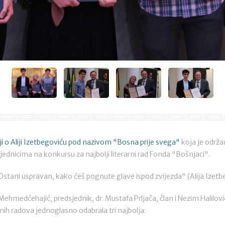
ji o Aliji Izetbegoviću pod nazivom "Bosna prije svega"
koja je održa
jednicima na konkursu za najbolji literarni rad Fonda "Bošnjaci".
"Ostani uspravan, kako ćeš pognute glave ispod zvijezda" (Alija Izetb
ehmedćehajić, predsjednik, dr. Mustafa Prljača, član i Nezim Halilovi
nih radova jednoglasno odabrala tri najbolja: