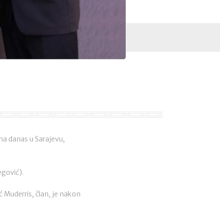
na danas u Sarajevu,
egović).
ć Muderris, član, je nakon