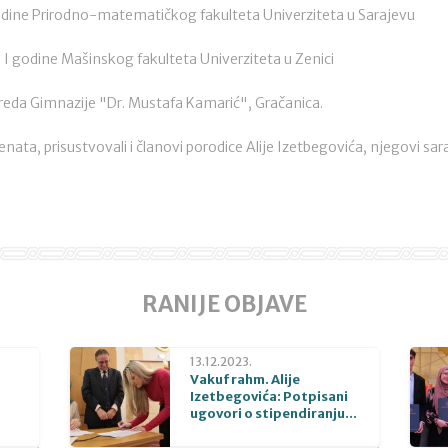
odine Prirodno-matematičkog fakulteta Univerziteta u Sarajevu
 I godine Mašinskog fakulteta Univerziteta u Zenici
zreda Gimnazije "Dr. Mustafa Kamarić", Gračanica.
nata, prisustvovali i članovi porodice Alije Izetbegovića, njegovi saradni
RANIJE OBJAVE
13.12.2023.
Vakuf rahm. Alije
Izetbegovića: Potpisani
ugovori o stipendiranju...