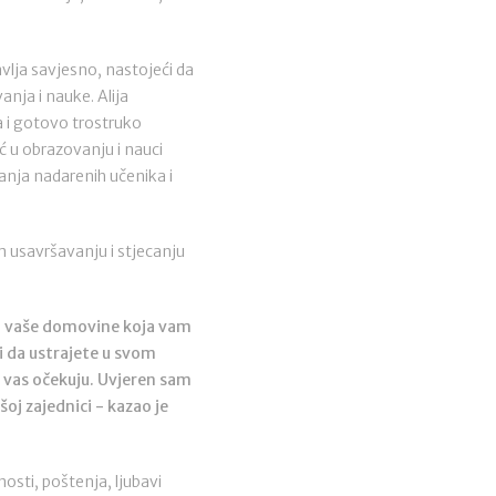
lja savjesno, nastojeći da
anja i nauke. Alija
a i gotovo trostruko
ć u obrazovanju i nauci
anja nadarenih učenika i
m usavršavanju i stjecanju
ka i vaše domovine koja vam
 i da ustrajete u svom
i vas očekuju. Uvjeren sam
j zajednici - kazao je
dnosti, poštenja, ljubavi