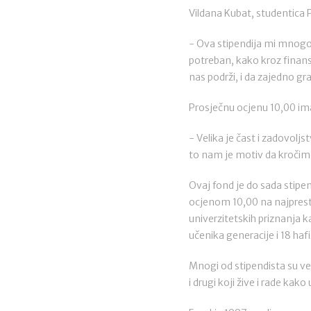
Vildana Kubat, studentica 
- Ova stipendija mi mnogo z
potreban, kako kroz finansi
nas podrži, i da zajedno g
Prosječnu ocjenu 10,00 ima
- Velika je čast i zadovolj
to nam je motiv da kročimo
Ovaj fond je do sada stipe
ocjenom 10,00 na najprest
univerzitetskih priznanja 
učenika generacije i 18 ha
Mnogi od stipendista su već
i drugi koji žive i rade kako