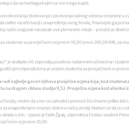
daju i da nema blaga kojim se oni mogu kupiti.
n okončanja školovanja i zasnivanja radnog odnosa ostanete u svojo
 da radite na afirmaciji i unapređenju ovog fonda, finansijski ga pom
j način osigurali nastavak ove plemenite misije - poručio je direktor
a za studente sa prosječnom ocjenom 10,00 iznosi 200,00 KM, za st
aci" je dodijelio 60 stipendija posebno nadarenim učenicima i stud
vogodišnjim stipendistima je sedam studenta sa prosječnom ocjenom
 radi najbolje govori njihova prosječna ocjena koja, kod studenata
ata na drugom ciklusu studija 9,52. Prosječna ocjena kod učenika iz
u Fonda, mislim da smo svi zahvalni i ponosni što imamo priliku biti s
u za unapređenjem znanja i dobra u našoj zemlji. Nadam se da ću u ok
 skladu s tim - izjavio je Fatih Žgalj, stipendista Fonda i student 
prosječnom ocjenom 10,00.