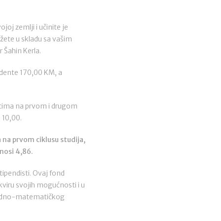
j zemlji i učinite je
ažete u skladu sa vašim
 Šahin Kerla.
udente 170,00 KM, a
entima na prvom i drugom
 10,00.
 na prvom ciklusu studija,
nosi 4,86.
tipendisti. Ovaj fond
viru svojih mogućnosti i u
Prirodno-matematičkog