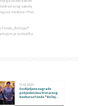
bodi ga od bilo kakvih
rihodi od ovog vakufa
begove medrese i Prve
vo Fonda „Bošnjaci“.
da kojom je osnivačka
13.10.2023.
Dodijeljene nagrade
pobjednicima literarnog
konkursa Fonda "Bošnj...