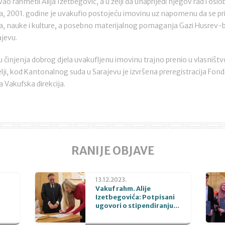
o rahmetli Alija Izetbegović, a u želji da unaprijedi njegov rad i oslo
cija, 2001. godine je uvakufio postojeću imovinu uz napomenu da se p
ja, nauke i kulture, a posebno materijalnog pomaganja Gazi Husrev-
ajevu.
u činjenja dobrog djela uvakufljenu imovinu trajno prenio u vlasništ
ji, kod Kantonalnog suda u Sarajevu je izvršena preregistracija Fon
 Vakufska direkcija.
RANIJE OBJAVE
13.12.2023.
Vakuf rahm. Alije
Izetbegovića: Potpisani
ugovori o stipendiranju...