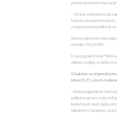
prema domovini nisu na pro
- Od vas očekujemo da nako
boljom i prosperitetnijom,
mogućnostima kako bi na ta
Visina mjesečne stipendij
učenike 150,00 KM.
U ovoj godini Fond "Bošnj
ciklusu studija, a među o
O kakvim se stipendistima
iznosi 9,27, a kod studen
- Kada pogledamo i historij
oslikava upravo našu težnj
budućnosti moći djelovati u
fakulteta u Sarajevu, sa 