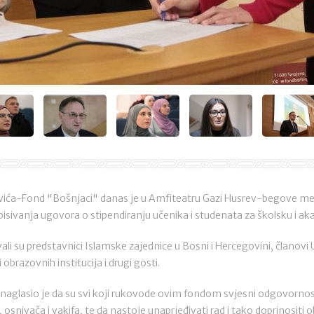
ovića-Fond "Bošnjaci" danas je u Amfiteatru Gazi Husrev-begove me
isivanja ugovora o stipendiranju učenika i studenata za školsku i 
i su predstavnici Islamske zajednice u Bosni i Hercegovini, članov
obrazovnih institucija i drugi gosti.
a naglasio je da su svi koji rukovode ovim fondom svjesni odgovorn
, osnivača i vakifa, te da nastoje unaprjeđivati rad i tako doprinositi