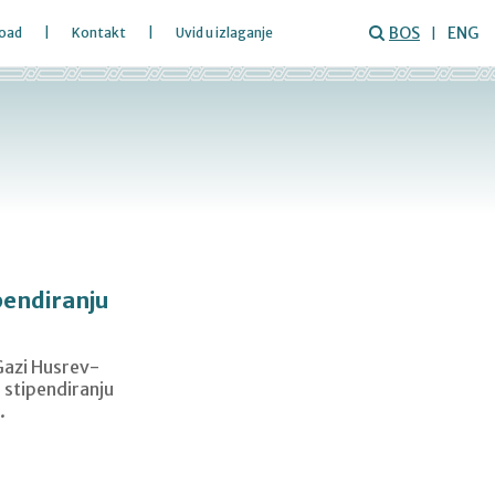
BOS
ENG
oad
Kontakt
Uvid u izlaganje
pendiranju
Gazi Husrev-
 stipendiranju
.