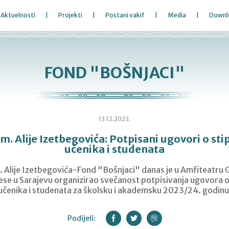
Aktuelnosti
Projekti
Postani vakif
Media
Downl
FOND "BOŠNJACI"
13.12.2023.
m. Alije Izetbegovića: Potpisani ugovori o sti
učenika i studenata
 Alije Izetbegovića-Fond "Bošnjaci" danas je u Amfiteatru 
e u Sarajevu organizirao svečanost potpisivanja ugovora o
učenika i studenata za školsku i akademsku 2023/24. godinu
Podijeli: