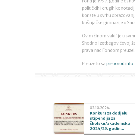
Fond je 1997. godine osnova
političkih i drugih konota
koriste u svrhu obrazovan
bošnjačke gimnazije u Sar
Ovim činom vakif je u svrh
Shodno Izetbegovićevoj žel
prava nad Fondom preuzela
Preuzeto sa
preporod.info
02.10.2024.
Konkurs za dodjelu
stipendija za
školsku/akademsku
2024/25. godin...