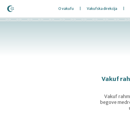
O vakufu
Vakufska direkcija
Vakuf rah
Vakuf rahm.
begove medres