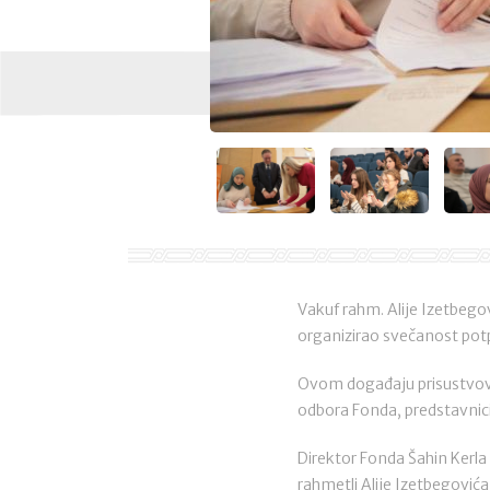
Vakuf rahm. Alije Izetbeg
organizirao svečanost potp
Ovom događaju prisustvoval
odbora Fonda, predstavnici 
Direktor Fonda Šahin Kerl
rahmetli Alije Izetbegovića