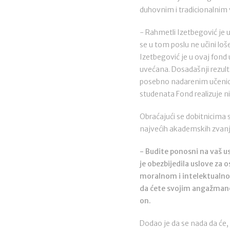
duhovnim i tradicionalnim
- Rahmetli Izetbegović je
se u tom poslu ne učini loš
Izetbegović je u ovaj fond 
uvećana. Dosadašnji rezult
posebno nadarenim učenicim
studenata Fond realizuje ni
Obraćajući se dobitnicima s
najvećih akademskih zvanj
- Budite ponosni na vaš us
je obezbijedila uslove za 
moralnom i intelektualnom
da ćete svojim angažmanom
on.
Dodao je da se nada da će, be