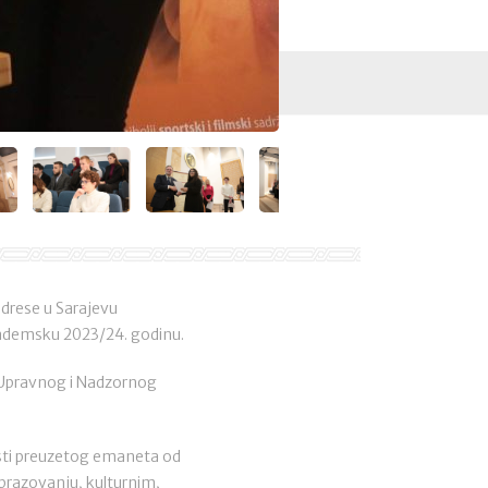
drese u Sarajevu
akademsku 2023/24. godinu.
i Upravnog i Nadzornog
osti preuzetog emaneta od
 obrazovanju, kulturnim,