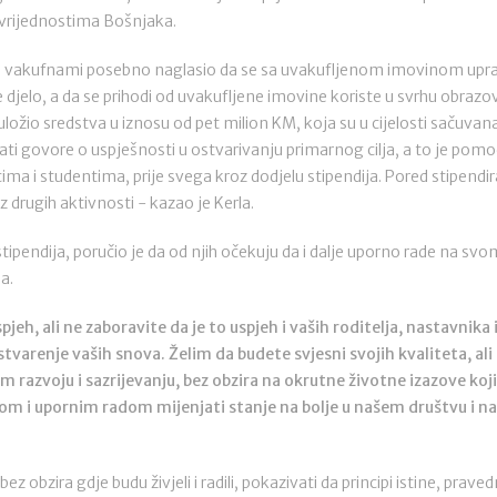
 vrijednostima Bošnjaka.
 u vakufnami posebno naglasio da se sa uvakufljenom imovinom uprav
e djelo, a da se prihodi od uvakufljene imovine koriste u svrhu obrazov
uložio sredstva u iznosu od pet milion KM, koja su u cijelosti sačuvan
ati govore o uspješnosti u ostvarivanju primarnog cilja, a to je pomo
a i studentima, prije svega kroz dodjelu stipendija. Pored stipendir
z drugih aktivnosti - kazao je Kerla.
tipendija, poručio je da od njih očekuju da i dalje uporno rade na svo
a.
pjeh, ali ne zaboravite da je to uspjeh i vaših roditelja, nastavni
ostvarenje vaših snova. Želim da budete svjesni svojih kvaliteta, ali
 razvoju i sazrijevanju, bez obzira na okrutne životne izazove koj
 i upornim radom mijenjati stanje na bolje u našem društvu i našo
z obzira gdje budu živjeli i radili, pokazivati da principi istine, prave