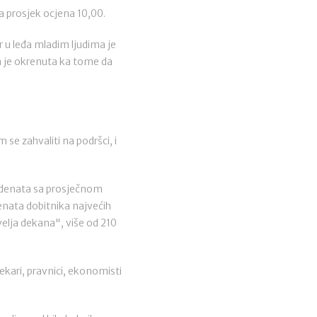
a prosjek ocjena 10,00.
r u leđa mladim ljudima je
ca je okrenuta ka tome da
se zahvaliti na podršci, i
tudenata sa prosječnom
nata dobitnika najvećih
velja dekana", više od 210
jekari, pravnici, ekonomisti