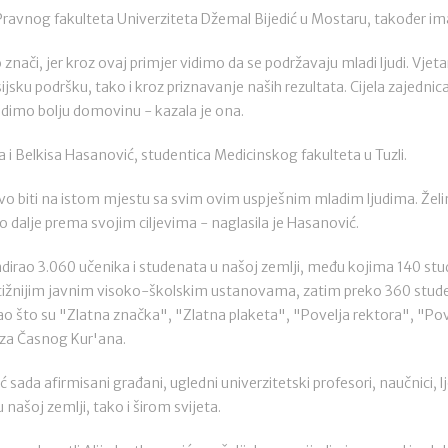
Pravnog fakulteta Univerziteta Džemal Bijedić u Mostaru, također im
nači, jer kroz ovaj primjer vidimo da se podržavaju mladi ljudi. Vjeta
jsku podršku, tako i kroz priznavanje naših rezultata. Cijela zajedni
radimo bolju domovinu - kazala je ona.
 i Belkisa Hasanović, studentica Medicinskog fakulteta u Tuzli.
stvo biti na istom mjestu sa svim ovim uspješnim mladim ljudima. Želim 
 dalje prema svojim ciljevima - naglasila je Hasanović.
ndirao 3.060 učenika i studenata u našoj zemlji, među kojima 140 s
ižnijim javnim visoko-školskim ustanovama, zatim preko 360 stude
kao što su "Zlatna značka", "Zlatna plaketa", "Povelja rektora", "Po
fiza Časnog Kur'ana.
 sada afirmisani građani, ugledni univerzitetski profesori, naučnici, l
 u našoj zemlji, tako i širom svijeta.