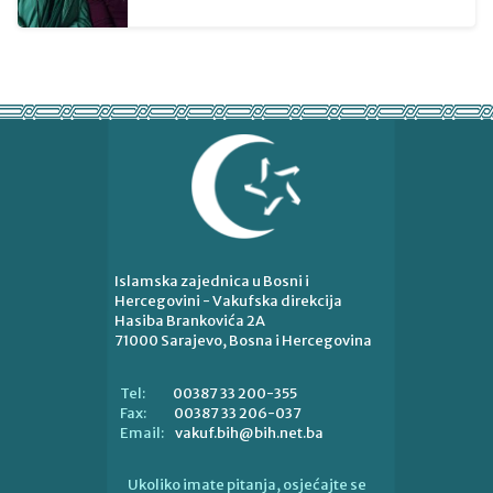
Islamska zajednica u Bosni i
Hercegovini - Vakufska direkcija
Hasiba Brankovića 2A
71000 Sarajevo, Bosna i Hercegovina
00387 33 200-355
Tel:
00387 33 206-037
Fax:
vakuf.bih@bih.net.ba
Email:
Ukoliko imate pitanja, osjećajte se