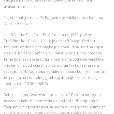
vakufa u BiH otvorena i svakodnevno se bilježe nova
uvakufljenja.
Najistaknutiji vakif za 2015. godinu je vakifa Fatima hanuma
Dedić iz Bihaća.
Hadži Fatima Dedić rođ. Prošić rođena je 1939. godine u
Prošićima kod Cazina. Udata je za hadži Đulagu Dedića u
Brekovici općina Bihać. Majka je sinova Edina i Nedina koji su
vlasnici uspješne kompanije ILMA iz Bihaća. U ime porodice i
firme finansirala je gradnju l9 munara na području Republike
Srpske i 8 na području bihaćkog muftijstva koji se nalazi u
Federaciji BiH. Posljednja izgrađena munara koju je finansirala
je munara na Centralnoj gradskoj džamiji u Bihaću koja je
koštala oko 40.000,00KM.
Reisul-u-lema Kavazović uručio je vakifi Plaketu na kojoj je
naveden Hadis Muhammeda a.s. koji kaže: "Poslije smrti
čovjekove njegovi tragovi na ovom svijetu nestaju osim u tri
slučaja: ako ostavi trajno dobro - vakuf, znanje kojim će se