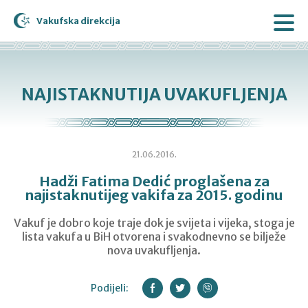
Vakufska direkcija
NAJISTAKNUTIJA UVAKUFLJENJA
21.06.2016.
Hadži Fatima Dedić proglašena za
najistaknutijeg vakifa za 2015. godinu
Vakuf je dobro koje traje dok je svijeta i vijeka, stoga je
lista vakufa u BiH otvorena i svakodnevno se bilježe
nova uvakufljenja.
Podijeli: