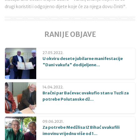
drugi koristiti i odgojeno dijete koje će za njega dovu činiti".
RANIJE OBJAVE
27.05.2022.
U okviru desete jubilarne manifestacije
"Dani vakufa" dodijeljene...
14.04.2022.
Bračni par Baćevac uvakufio stan u Tuzli za
potrebe Polutanske dž...
09.06.2021.
Za potrebe Medžlisa IZ Bihać uvakufili
imovinu vrijednu više od 1...