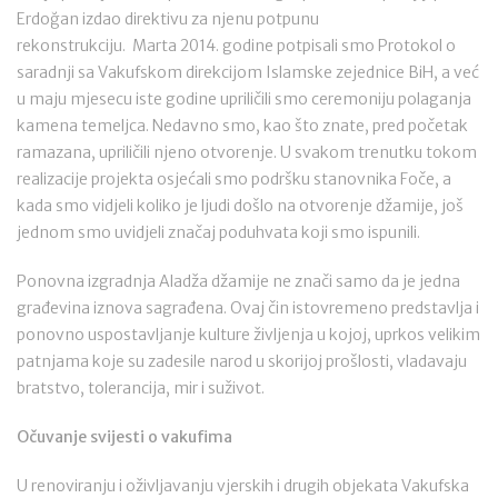
Erdoğan izdao direktivu za njenu potpunu
rekonstrukciju. Marta 2014. godine potpisali smo Protokol o
saradnji sa Vakufskom direkcijom Islamske zejednice BiH, a već
u maju mjesecu iste godine upriličili smo ceremoniju polaganja
kamena temeljca. Nedavno smo, kao što znate, pred početak
ramazana, upriličili njeno otvorenje. U svakom trenutku tokom
realizacije projekta osjećali smo podršku stanovnika Foče, a
kada smo vidjeli koliko je ljudi došlo na otvorenje džamije, još
jednom smo uvidjeli značaj poduhvata koji smo ispunili.
Ponovna izgradnja Aladža džamije ne znači samo da je jedna
građevina iznova sagrađena. Ovaj čin istovremeno predstavlja i
ponovno uspostavljanje kulture življenja u kojoj, uprkos velikim
patnjama koje su zadesile narod u skorijoj prošlosti, vladavaju
bratstvo, tolerancija, mir i suživot.
Očuvanje svijesti o vakufima
U renoviranju i oživljavanju vjerskih i drugih objekata Vakufska