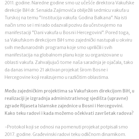
2011. godine. Naredne godine smo uz učešće direktora Vakufske
direkcije BiH dr. Senaida Zajimovića obilježili sedmicu vakufa u
Turskoj na temu “Institucija vakufa: Godina Balkana“. Na isti
način smo se i mi rado odazvali pozivu da učestvujemo na
manifestaciji “Dani vakufa u Bosni i Hercegovini“. Pored toga,
sa Vakufskom direkcijom BiH smo zajednički nastupali u okviru
svih međunarodnih programa koje smo upriličili i svih
manifestacija na globalnom planu koje su organizovane u
oblasti vakufa. Zahvaljujući tome naša saradnja je ojačala, tako
da danas imamo 21 aktivan projekat širom Bosne i
Hercegovine koji realizujemo u različitim oblastima.
Među zajedničkim projektima sa Vakufskom direkcijom BiH, u
realizaciji je izgradnja administrativnog sjedišta (upravne)
zgrade Rijaseta Islamske zajednice u Bosni i Hercegovini.
Kako teku radovi i kada možemo očekivati završetak radova?
-Protokol koji se odnosi na pomenuti projekat potpisali smo
2017. godine. Građevinski radovi teku odličnom dinamikom.