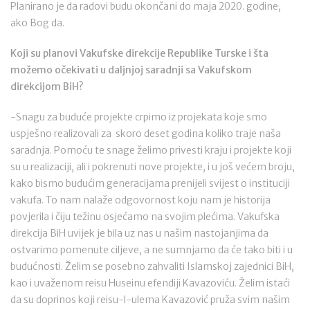
Planirano je da radovi budu okončani do maja 2020. godine,
ako Bog da.
Koji su planovi Vakufske direkcije Republike Turske i šta
možemo očekivati u daljnjoj saradnji sa Vakufskom
direkcijom BiH?
-Snagu za buduće projekte crpimo iz projekata koje smo
uspješno realizovali za skoro deset godina koliko traje naša
saradnja. Pomoću te snage želimo privesti kraju i projekte koji
su u realizaciji, ali i pokrenuti nove projekte, i u još većem broju,
kako bismo budućim generacijama prenijeli svijest o instituciji
vakufa. To nam nalaže odgovornost koju nam je historija
povjerila i čiju težinu osjećamo na svojim plećima. Vakufska
direkcija BiH uvijek je bila uz nas u našim nastojanjima da
ostvarimo pomenute ciljeve, a ne sumnjamo da će tako biti i u
budućnosti. Želim se posebno zahvaliti Islamskoj zajednici BiH,
kao i uvaženom reisu Huseinu efendiji Kavazoviću. Želim istaći
da su doprinos koji reisu-l-ulema Kavazović pruža svim našim