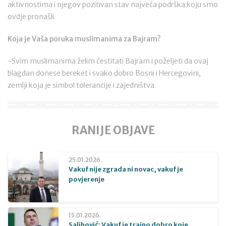
aktivnostima i njegov pozitivan stav najveća podrška koju smo
ovdje pronašli.
Koja je Vaša poruka muslimanima za Bajram?
-Svim muslimanima želim čestitati Bajram i poželjeti da ovaj
blagdan donese bereket i svako dobro Bosni i Hercegovini,
zemlji koja je simbol tolerancije i zajedništva.
RANIJE OBJAVE
25.01.2026.
Vakuf nije zgrada ni novac, vakuf je
povjerenje
15.01.2026.
Salihović: Vakuf je trajno dobro koje