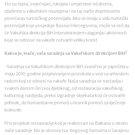
što su tepisi, svijećnjaci, rukopisi i umjetnine od drveta,
izlažemo u vakufskim muzejima i na taj način doprinosimo
povećanju turističkog potencijala. Ako se imaju u vidu turistički
potencijali koje posjeduje Bosna i Hercegovina, može se reći da
će Vakufska direkcija BiH intenziviranjem ulaganja i aktivnosti
koje se odnose na vakufe ostvariti veliku korist.
Kakva je, inače, vaša suradnja sa Vakufskom direkcijom BiH?
-Saradnja sa Vakufskom direkcijom BiH zvanično je započela u
maju 2010. godine potpisivanjem protokola u vezi sa arhivskim
radom koji se odnosi na vakufe. Naša saradnja se nastavlja i
svakim danom širi svoj djelokrug, od restauracija vakufskog
kulturnog naslijeđa, preko izgradnje objekata koji će ostvariti
prihode, do humanitarne pomoći u hrani ili pomoći za liječenje
bolesnih.
Prvi projekat restauracije koji je realizovan na Balkanu u okviru
naše saradnje bio je obnova Isa-begovog hamama u Sarajevu