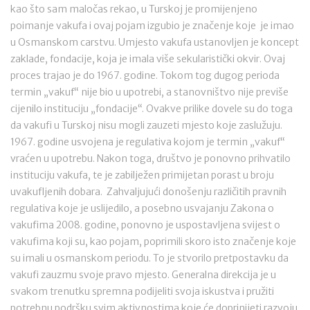
kao što sam maločas rekao, u Turskoj je promijenjeno
poimanje vakufa i ovaj pojam izgubio je značenje koje je imao
u Osmanskom carstvu. Umjesto vakufa ustanovljen je koncept
zaklade, fondacije, koja je imala više sekularistički okvir. Ovaj
proces trajao je do 1967. godine. Tokom tog dugog perioda
termin „vakuf“ nije bio u upotrebi, a stanovništvo nije previše
cijenilo instituciju „fondacije“. Ovakve prilike dovele su do toga
da vakufi u Turskoj nisu mogli zauzeti mjesto koje zaslužuju.
1967. godine usvojena je regulativa kojom je termin „vakuf“
vraćen u upotrebu. Nakon toga, društvo je ponovno prihvatilo
instituciju vakufa, te je zabilježen primijetan porast u broju
uvakufljenih dobara. Zahvaljujući donošenju različitih pravnih
regulativa koje je uslijedilo, a posebno usvajanju Zakona o
vakufima 2008. godine, ponovno je uspostavljena svijest o
vakufima koji su, kao pojam, poprimili skoro isto značenje koje
su imali u osmanskom periodu. To je stvorilo pretpostavku da
vakufi zauzmu svoje pravo mjesto. Generalna direkcija je u
svakom trenutku spremna podijeliti svoja iskustva i pružiti
potrebnu podršku svim aktivnostima koje će doprinijeti razvoju