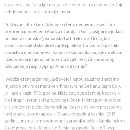
kroz socijalne funkcije i usluge koje ostvaruju u društvu pružaju
velikidoprinos socijalnom jedinstvu.
Poštovani direktore Adnane Ertem, nedavno je svečano
otvorena obnovljena Aladža džamija u Foči, zasigurno jedan
od bisera islamske (osmanske) arhitekture. Očito, bez
Generalne vakufske direkcije Republike Turske teško bi bila
zamisliva njena obnova. Kako ste kao osoba koja je direktno
učestvovala u njenoj obnovi doživjeli ovaj čin ponovnog
oživljavanja i uspravljanja Aladža džamije?
-Aladža džamija zahvaljujući svojoj ljepoti zauzima značajno
mjesto u okviru osmanske arhitekture na Balkanu. Izgradio ju
je Hasan Nazir 1550. godine. Nažalost, ova džamija, kao i veliki
broj drugih historijskih građevina u Bosni i Hercegovini koje su
bile svojevrsni pečat Osmanskog carstva na ovim prostorima,
uništena je tokom agresije. Dvadeset godina kasnije, 2013.
godine, pristupili smo ponovnoj izgradnji Aladža džamije nakon
što je predsjednik Republike Turske gospodin Recep Tayyip