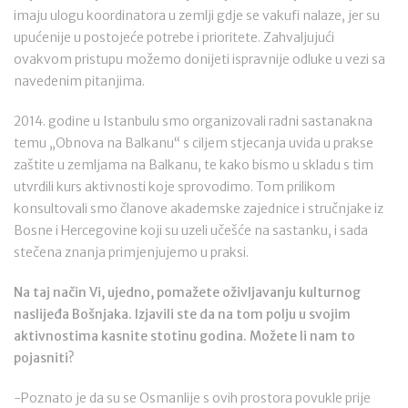
imaju ulogu koordinatora u zemlji gdje se vakufi nalaze, jer su
upućenije u postojeće potrebe i prioritete. Zahvaljujući
ovakvom pristupu možemo donijeti ispravnije odluke u vezi sa
navedenim pitanjima.
2014. godine u Istanbulu smo organizovali radni sastanakna
temu „Obnova na Balkanu“ s ciljem stjecanja uvida u prakse
zaštite u zemljama na Balkanu, te kako bismo u skladu s tim
utvrdili kurs aktivnosti koje sprovodimo. Tom prilikom
konsultovali smo članove akademske zajednice i stručnjake iz
Bosne i Hercegovine koji su uzeli učešće na sastanku, i sada
stečena znanja primjenjujemo u praksi.
Na taj način Vi, ujedno, pomažete oživljavanju kulturnog
naslijeđa Bošnjaka. Izjavili ste da na tom polju u svojim
aktivnostima kasnite stotinu godina. Možete li nam to
pojasniti?
-Poznato je da su se Osmanlije s ovih prostora povukle prije