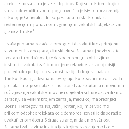
direkcije Turske dala je veliki doprinos. Koji su to kriteriji kojim
ste se rukovodili u izboru, pogotovo što je BiH bila prva zemlja
u kojoj je Generalna direkcija vakufa Turske krenula sa
restauracijom i ponovnom izgradnjom vakufskih objekata van
granica Turske?
-Naša primarna zadaća je omogućiti da vakufi kroz primjenu
savremenih koncepata, ali u skladu sa željama njihovih vakifa,
opstanu i u budućnosti, te da vodimo brigu o obilježjima
institucije vakufa i zaštitimo njene tekovine. U svojoj misiji
podjednako pridajemo važnost naslijeđu koje se nalazi u
Turskoj, kao i građevinama ovog tipa koje baštinimo od svojih
predaka, a koje se nalaze u inostranstvu. Po pitanju renoviranja
i oživljavanja vakufske imovine i objekata kulture ostvarili smo
saradnju sa velikim brojem zemalja, među kojima prednjači
Bosna i Hercegovina. Najvažniji kriterij kojim se vodimo
prilikom odabira projekata koje ćemo realizovati je da se radi o
uvakufljenom dobru. S druge strane, pridajemo važnost i
željama i zahtjevima institucija s kojima sarađujemo i koje