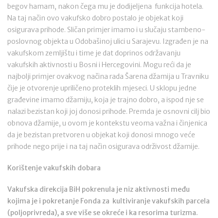
begov hamam, nakon čega mu je dodijeljena funkcija hotela.
Na taj način ovo vakufsko dobro postalo je objekat koji
osigurava prihode. Sličan primjer imamo i u slučaju stambeno-
poslovnog objekta u Odobašinoj ulici u Sarajevu. Izgrađen je na
vakufskom zemljištu i time je dat doprinos održavanju
vakufskih aktivnosti u Bosni i Hercegovini. Mogu reći da je
najbolji primjer ovakvog načina rada Šarena džamija u Travniku
čije je otvorenje upriličeno proteklih mjeseci. U sklopu jedne
građevine imamo džamiju, koja je trajno dobro, a ispod nje se
nalazi bezistan koji joj donosi prihode. Premda je osnovni cilj bio
obnova džamije, u ovom je kontekstu veoma važna i činjenica
da je bezistan pretvoren u objekat koji donosi mnogo veće
prihode nego prije i na taj način osigurava održivost džamije.
Korištenje vakufskih dobara
Vakufska direkcija BiH pokrenula je niz aktivnosti među
kojima je i pokretanje Fonda za kultiviranje vakufskih parcela
(poljoprivreda), a sve više se okreće i ka resorima turizma.