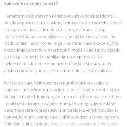
Kako vidite ove aktivnosti ?
-Smatram da je ispravno koristiti vakufske objekte i dobra u
skladu sa postojećim uslovima, te imajući u vidu potrebe države.
I mi sprovodimo slične radnje, recimo, dajemo u zakup
maslinike i obradivo zemljište s ciljem da budu obrađivani na
tradicionalan način. Pored toga, koristimo vakufska zemljišta
kroz primjenu različitih investicijskih modela kao što su izgradi-
upravljaj-prenesi ili iznajmljivanje u kompenzaciju za
nekretninu. Tako stječemo nekretnine kao što su stanovi,
poslovni prostori, hoteli, tržni centri, bolnice, škole i slično.
Korištenje vakufskih dobara i kulturnih objekata svakako
doprinosi turističkom potencijalu zemlje. U ovom kontekstu u
sklopu aktivnosti koje sprovodimo u oblasti obnove, koristimo i
model restauriraj-upravljaj-prenesi, te omogućujemo da se
vakufska dobra koja posjeduju kulturološku vrijednost, dakle,
hanovi, hamami, kervansaraji i slično, koriste u okviru turizma.
Vakufska kulturna dobra koja su u svojstvu pokretnosti, kao