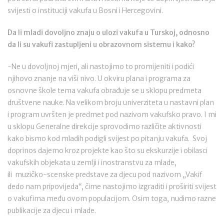
svijesti o instituciji vakufa u Bosni i Hercegovini.
Da li mladi dovoljno znaju o ulozi vakufa u Turskoj, odnosno
da li su vakufi zastupljeni u obrazovnom sistemu i kako?
-Ne u dovoljnoj mjeri, ali nastojimo to promijeniti i podići
njihovo znanje na viši nivo. U okviru plana i programa za
osnovne škole tema vakufa obrađuje se u sklopu predmeta
društvene nauke. Na velikom broju univerziteta u nastavni plan
i program uvršten je predmet pod nazivom vakufsko pravo. I mi
u sklopu Generalne direkcije sprovodimo različite aktivnosti
kako bismo kod mladih podigli svijest po pitanju vakufa. Svoj
doprinos dajemo kroz projekte kao što su ekskurzije i obilasci
vakufskih objekata u zemlji i inostranstvu za mlade,
ili muzičko-scenske predstave za djecu pod nazivom „Vakif
dedo nam pripovijeda“, čime nastojimo izgraditi i proširiti svijest
o vakufima među ovom populacijom. Osim toga, nudimo razne
publikacije za djecu i mlade.