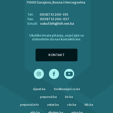
71000 Sarajevo, Bosna i Hercegovina
00387 33 200-355
Tel:
00387 33 206-037
Fax:
vakuf.bih@bih.net.ba
Email:
Ukoliko imate pitanja, osjećajte se
slobodnim da nas kontaktirate.
KONTAKT
rijaset.ba
fondbosnjaci.co.ba
preporod.ba
bir.ba
preporod.info
zekat.ba
cdv.ba
iitb.ba
ghb.ba
elkalem.ba
mina.ba