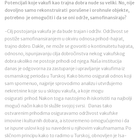
Potencijali koje vakufi kao trajna dobra nude su veliki. No, nije
dovoljno samo rekonstruirati porušene i orohnule objekte,
potrebno je omogućiti i da se oni održe, samofinansiraju?
-Cilj postojanja vakufa je da bude trajan i održiv. Održivost se
postiže samofinansiranjem u okviru odnosa prihod-hajrat,
trajno dobro. Dakle, ne može se govoriti o kontinuitetu hajrata,
odnosno, ispunjavanju cilja dobročinstva nekog vakufskog
dobra ukoliko ne postoje prihodi od njega. Naša institucija
danas je odgovorna za zastupanje i upravljanje vakufima iz
osmanskog perioda u Turskoj. Kako bismo osigurali odnos koji
sam spomenuo, najprije sprovodimo analizu i utvrđujemo
nekretnine koje su u sklopu vakufa, a koje mogu
osigurati prihod. Nakon toga nastojimo ih iskoristiti na najbolji
mogući način kako bi služile svojoj svrsi. Danas tako
ostvarenim prihodima osiguravamo održivost vakufske
imovine i kulturnih dobara, a istovremeno omogućujemo i da
se ispune uslovi koji su navedeni u njihovim vakufnamama. Po
sličnom principu kako to radimo u Turskoj, obnovljen je Isa-