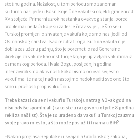
stotinu godina. Nažalost, u tom periodu smo zanemarili
kulturno naslijeđe u Bosni koje čine vakufski objekti građeni od
XV stoljeća. Primarni uzrok nastanka ovakvog stanja, pored
problema i nedaća koje su zadesile čitav svijet, je što se u
Turskoj promijenilo shvatanje vakufa koje smo naslijedili od
Osmanskog carstva. Kao rezultat toga, kultura vakufa nije
dobila zasluženu pažnju, što je poremetilo rad Generalne
direkcije za vakufe kao institucije koja je upravljala vakufima iz
osmanskog perioda. Hvala Bogu, posljednjih godina
intenzivirali smo aktivnosti kako bismo očuvali svijest o
vakufima, te na taj način nastojimo nadoknaditi sve ono što
smo u prošlosti propustili učiniti.
Treba kazati da se ni vakufi u Turskoj unatrag 40-ak godina
nisu odviše spominjali (kako ste u razgovoru otprije 8 godina
rekli za naš list). Šta je to urađeno da vakufi u Turskoj zauzmu
svoje pravo mjesto, a što može poslužiti i nama u BiH?
-Nakon proglasa Republike i usvajanja Građanskog zakona,