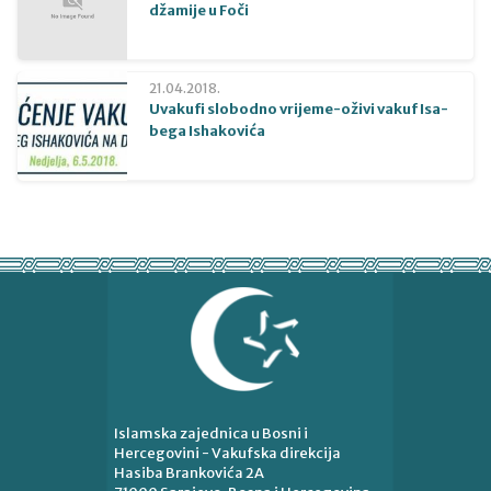
džamije u Foči
21.04.2018.
Uvakufi slobodno vrijeme-oživi vakuf Isa-
bega Ishakovića
Islamska zajednica u Bosni i
Hercegovini - Vakufska direkcija
Hasiba Brankovića 2A