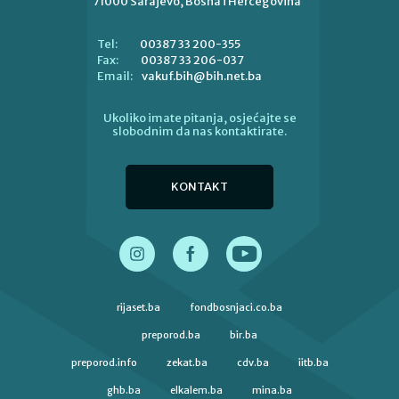
71000 Sarajevo, Bosna i Hercegovina
00387 33 200-355
Tel:
00387 33 206-037
Fax:
vakuf.bih@bih.net.ba
Email:
Ukoliko imate pitanja, osjećajte se
slobodnim da nas kontaktirate.
KONTAKT
rijaset.ba
fondbosnjaci.co.ba
preporod.ba
bir.ba
preporod.info
zekat.ba
cdv.ba
iitb.ba
ghb.ba
elkalem.ba
mina.ba