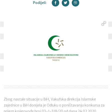
Podijeli:
Zbog nastale situacije u BiH, Vakufska direkcija Islamske
zajednice u BiH donijela je Odluku o poništavanju konkursa za
prijem knjigovođe broj 03-1-318/20 od dana 24.02.2020.