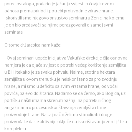
pored ostaloga, podario je jačanju svijesti o čovjekovom
odnosu prema pririodi i potrebi proizvodnje zdrave hrane.
Iskoristili smo njegovo prisustvo seminaru u Zenici na kojemu
je on bio predavač i sa njime porazgovarali o samoj svrhi
seminara.
O tome dr.Jarebica nam kaže:
-Ovaj seminar i uopće inicijativa Vakufske direkcije čija osnovna
namjera je da ojača svijest o potrebi većeg korištenja zemljišta
u BiH itekako je za svaku pohvalu. Naime, stotine hektara
zemljišta u ovom trenutku je neiskorišteno za proizvodnju
hrane, a mi smo u deficitu sa svim vrstama hrane, od voća i
povrća, pa evo do žitarica. Nadamo se da ćemo, ako Bog da, uz
podršku naših imama skrenuti pažnju na potrebu ličnog
angažmana u procesu iskorištavanja zemljišta i time
proizvodnje hrane. Na taj način želimo stimulirati i druge
proizvođaće da se aktivnije uključe na iskorištavanju zemljište u
kompleksu.