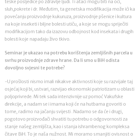
teške posljedice po zdravlje ljudi. Ti ataci mogu biti na oči,
sluh,pokrete i dr. Međutim, ta genetska modifikacija može ići ka
povećanju proizvodnje kukuruza, proizvodnje pšenice i kultura
na koje inseketi i biljne bolesti utiču, a koje se mogu spriječiti
modifikacijom tako da izazovu odbojnost kod insekata i drugih
bolesti koje napadaju živo tkivo.
Seminar je ukazao na potrebu korištenja zemljišnih parcela u
svrhu proizvodnje zdrave hrane. Da li smo u BiH odista
dovoljno svjesni te potrebe?
-U prošlosti nismo imali nikakve aktivnosti koje su razvijale taj
osjećaj koji bi, ustvari, razvijao ekonomski patriotizam u oblasti
poljoprivrede. Mi tek sada intenzivnije uz pomoć Vakufske
direkcije, a nadam se i imama koji će na hutbama govoriti o
tome, radimo na jačanju svijesti . Nadamo se da će i drugi,
pogotovo proizvođači shvatiti tu potrebu o odgovornosti za
stanje našeg zemljišta, kao i stanja ishrambenog kompleksa
čitave BiH. To je naša nužnost. Mi moramo smanjiti ovisnost o