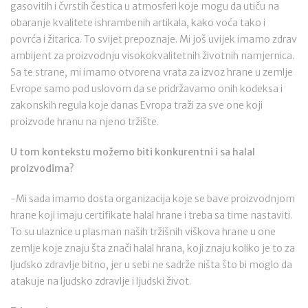
gasovitih i čvrstih čestica u atmosferi koje mogu da utiču na
obaranje kvalitete ishrambenih artikala, kako voća tako i
povrća i žitarica. To svijet prepoznaje. Mi još uvijek imamo zdrav
ambijent za proizvodnju visokokvalitetnih životnih namjernica.
Sa te strane, mi imamo otvorena vrata za izvoz hrane u zemlje
Evrope samo pod uslovom da se pridržavamo onih kodeksa i
zakonskih regula koje danas Evropa traži za sve one koji
proizvode hranu na njeno tržište.
U tom kontekstu možemo biti konkurentni i sa halal
proizvodima?
-Mi sada imamo dosta organizacija koje se bave proizvodnjom
hrane koji imaju certifikate halal hrane i treba sa time nastaviti.
To su ulaznice u plasman naših tržišnih viškova hrane u one
zemlje koje znaju šta znači halal hrana, koji znaju koliko je to za
ljudsko zdravlje bitno, jer u sebi ne sadrže ništa što bi moglo da
atakuje na ljudsko zdravlje i ljudski život.