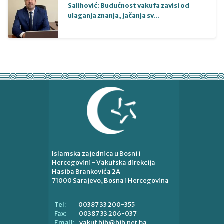
Salihović: Budućnost vakufa zavisi od
ulaganja znanja, jačanja sv...
Islamska zajednica u Bosni i
Hercegovini - Vakufska direkcija
Hasiba Brankovića 2A
71000 Sarajevo, Bosna i Hercegovina
00387 33 200-355
Tel:
00387 33 206-037
Fax:
vakuf.bih@bih.net.ba
Email: