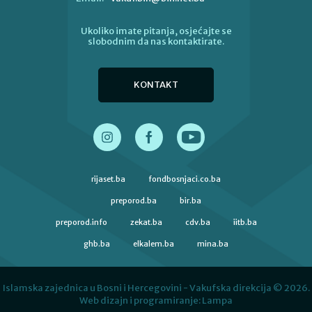
Ukoliko imate pitanja, osjećajte se
slobodnim da nas kontaktirate.
KONTAKT
rijaset.ba
fondbosnjaci.co.ba
preporod.ba
bir.ba
preporod.info
zekat.ba
cdv.ba
iitb.ba
ghb.ba
elkalem.ba
mina.ba
Islamska zajednica u Bosni i Hercegovini - Vakufska direkcija © 2026.
Web dizajn i programiranje:
Lampa