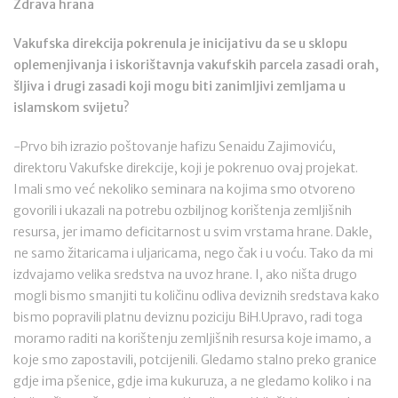
Zdrava hrana
Vakufska direkcija pokrenula je inicijativu da se u sklopu
oplemenjivanja i iskorištavnja vakufskih parcela zasadi orah,
šljiva i drugi zasadi koji mogu biti zanimljivi zemljama u
islamskom svijetu?
-Prvo bih izrazio poštovanje hafizu Senaidu Zajimoviću,
direktoru Vakufske direkcije, koji je pokrenuo ovaj projekat.
Imali smo već nekoliko seminara na kojima smo otvoreno
govorili i ukazali na potrebu ozbiljnog korištenja zemljišnih
resursa, jer imamo deficitarnost u svim vrstama hrane. Dakle,
ne samo žitaricama i uljaricama, nego čak i u voću. Tako da mi
izdvajamo velika sredstva na uvoz hrane. I, ako ništa drugo
mogli bismo smanjiti tu količinu odliva deviznih sredstava kako
bismo popravili platnu deviznu poziciju BiH.Upravo, radi toga
moramo raditi na korištenju zemljišnih resursa koje imamo, a
koje smo zapostavili, potcijenili. Gledamo stalno preko granice
gdje ima pšenice, gdje ima kukuruza, a ne gledamo koliko i na