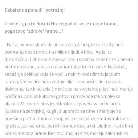
Debalans u ponudi i potražnji
U svijetu, pa i u Bosni i Hrecegovini sve je manje hrane,
pogotovo 'zdrave' hrane...?
-Naša javnost skoro da ne zna da u Africi gladuje i od gladi i
pothranjenosti umire na milione ljudi. Afrika i Azija, te
djelomično i Latinska Amerika imaju strahovite deficite u nekim
vrstama hrane, a to su uglavnom žitarice ili uljarice. Nažalost,
sadašnja politika koja se vodi u nekim vodećim svjetskim
silama, što se tiče proizvodnje ulja i masnoće, ide u pravcu
dobivanja tzv.biodizela čime će se na svjetskoj pijaci naći manja
količina u ponudi kultura i gotovih proizvoda iz kompleksa
uljarica. Mi nismo ni svjesni koliko se povećava populacija
ljudska na zemljskoj kugli , a uporedo sa time smanjuje se
površina pod kulturama zbog velike ekspanzije infrastrukture-
igrališta, aerodroma, putnih komunikacija i sl. Ujedno, raste broj
konzumenata hrane. Recimo, Indija i Kina moraju zakonskim