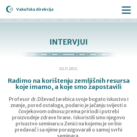
Vakufska direkcija
INTERVJUI
02.11.2012.
Radimo na korištenju zemljišnih resursa
koje imamo, a koje smo zapostavili
Profesor dr.Dževad Jarebica svoje bogato iskustvo i
znanje, pored ostaloga, podario je jačanju svijesti o
čovjekovom odnosu prema pririodi i potrebi
proizvodnje zdrave hrane. Iskoristili smo njegovo
prisustvo seminaru u Zenici na kojemu je on bio
predavač i sa njime porazgovarali o samoj svrhi
seminara.