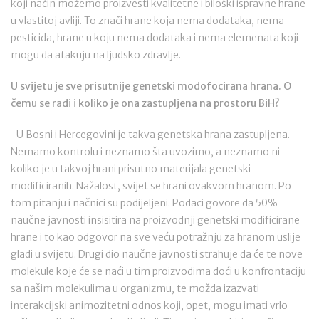
koji način možemo proizvesti kvalitetne i biloški ispravne hrane
u vlastitoj avliji. To znači hrane koja nema dodataka, nema
pesticida, hrane u koju nema dodataka i nema elemenata koji
mogu da atakuju na ljudsko zdravlje.
U svijetu je sve prisutnije genetski modofocirana hrana. O
čemu se radi i koliko je ona zastupljena na prostoru BiH?
-U Bosni i Hercegovini je takva genetska hrana zastupljena.
Nemamo kontrolu i neznamo šta uvozimo, a neznamo ni
koliko je u takvoj hrani prisutno materijala genetski
modificiranih. Nažalost, svijet se hrani ovakvom hranom. Po
tom pitanju i načnici su podijeljeni. Podaci govore da 50%
naučne javnosti insisitira na proizvodnji genetski modificirane
hrane i to kao odgovor na sve veću potražnju za hranom uslije
gladi u svijetu. Drugi dio naučne javnosti strahuje da će te nove
molekule koje će se naći u tim proizvodima doći u konfrontaciju
sa našim molekulima u organizmu, te možda izazvati
interakcijski animozitetni odnos koji, opet, mogu imati vrlo