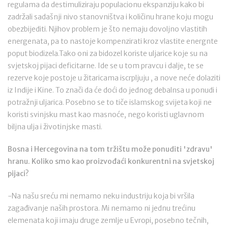
regulama da destimuliziraju populacionu ekspanziju kako bi
zadržali sadašnji nivo stanovništva i količinu hrane koju mogu
obezbijediti. Njihov problem je što nemaju dovoljno vlastitih
energenata, pa to nastoje kompenzirati kroz vlastite energnte
poput biodizela.Tako oni za bidozel koriste uljarice koje su na
svjetskoj pijaci deficitarne. Ide se u tom pravcu i dalje, te se
rezerve koje postoje u žitaricama iscrpljuju , a nove neće dolaziti
iz Indije i Kine. To znači da će doći do jednog debalnsa u ponudi i
potražnji uljarica. Posebno se to tiče islamskog svijeta koji ne
koristi svinjsku mast kao masnoće, nego koristi uglavnom
biljna ulja i životinjske masti.
Bosna i Hercegovina na tom tržištu može ponuditi 'zdravu'
hranu. Koliko smo kao proizvođaći konkurentni na svjetskoj
pijaci?
-Na našu sreću mi nemamo neku industriju koja bi vršila
zagađivanje naših prostora. Mi nemamo ni jednu trećinu
elemenata koji imaju druge zemlje u Evropi, posebno tečnih,