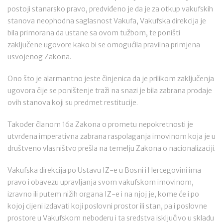
postoji stanarsko pravo, predviđeno je da je za otkup vakufskih
stanova neophodna saglasnost Vakufa, Vakufska direkcija je
bila primorana da ustane sa ovom tužbom, te poništi
zaključene ugovore kako bi se omogućila pravilna primjena
usvojenog Zakona.
Ono što je alarmantno jeste činjenica da je prilikom zaključenja
ugovora čije se poništenje traži na snazi je bila zabrana prodaje
ovih stanova koji su predmet restitucije.
Također članom 16a Zakona o prometu nepokretnosti je
utvrđena imperativna zabrana raspolaganja imovinom koja je u
društveno vlasništvo prešla na temelju Zakona o nacionalizaciji.
Vakufska direkcija po Ustavu IZ-e u Bosni i Hercegovini ima
pravo i obavezu upravljanja svom vakufskom imovinom,
izravno ili putem nižih organa IZ-e i na njoj je, kome će i po
kojoj cijeni izdavati koji poslovni prostor ili stan, pa i poslovne
prostore u Vakufskom neboderu i ta sredstva isključivo u skladu