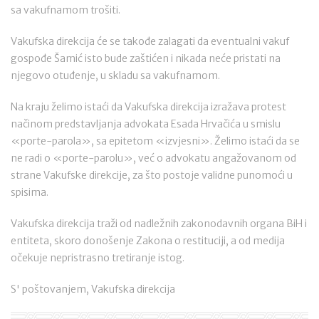
sa vakufnamom trošiti.
Vakufska direkcija će se takođe zalagati da eventualni vakuf
gospođe Šamić isto bude zaštićen i nikada neće pristati na
njegovo otuđenje, u skladu sa vakufnamom.
Na kraju želimo istaći da Vakufska direkcija izražava protest
načinom predstavljanja advokata Esada Hrvačića u smislu
«porte-parola», sa epitetom «izvjesni». Želimo istaći da se
ne radi o «porte-parolu», već o advokatu angažovanom od
strane Vakufske direkcije, za što postoje validne punomoći u
spisima.
Vakufska direkcija traži od nadležnih zakonodavnih organa BiH i
entiteta, skoro donošenje Zakona o restituciji, a od medija
očekuje nepristrasno tretiranje istog.
S' poštovanjem, Vakufska direkcija