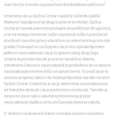
stan i da li je to borba za pravičnost ili individulana sebičnost?
Smatramo da su Općina Centar i tadašnji načelnik Ljubiša
Marković najodgovorniji zbog te pravne konfuzije. Općina
Centar je morala pokrenuti postupke za poništenje tih ugovora,
a ne na neargumentovan način osporavati tužbe i pokušavati
utvrđivati navodno pravo vlasništva na nekretnini koju ista nije
gradila. Pozivajući se na činjenicu da je ista otpisala hipoteke
prilikom nacionalizacije i da je to glavni razlog zbog čega
smatra da postala vlasnik je pravno neodrživo. Naime,
odredbama Zakona o nacionalizaciji je predviđeno da se danom
nacionalizacije imovine brišu svi upisani tereti. To znači da je tu
obavezu propisao zakon i da skidanje hipoteke nije bilo na teret
Općine Centar. Evidentno je da je nekretnina nacionalizovana
od Vakufske direkcije i da je predmetom restitucije. Također je
nesporno da se radi o vakufskoj imovini koja je prije
nacionalizacije služila u svrhu izvršavanja obaveza vakufa.
S' obzirom na doneseni Zakon o prodaji stanova na kojima