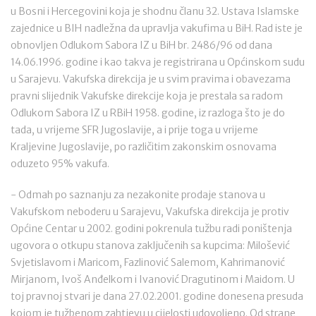
u Bosni i Hercegovini koja je shodnu članu 32. Ustava Islamske
zajednice u BIH nadležna da upravlja vakufima u BiH. Rad iste je
obnovljen Odlukom Sabora IZ u BiH br. 2486/96 od dana
14.06.1996. godine i kao takva je registrirana u Općinskom sudu
u Sarajevu. Vakufska direkcija je u svim pravima i obavezama
pravni slijednik Vakufske direkcije koja je prestala sa radom
Odlukom Sabora IZ u RBiH 1958. godine, iz razloga što je do
tada, u vrijeme SFR Jugoslavije, a i prije toga u vrijeme
Kraljevine Jugoslavije, po različitim zakonskim osnovama
oduzeto 95% vakufa.
- Odmah po saznanju za nezakonite prodaje stanova u
Vakufskom neboderu u Sarajevu, Vakufska direkcija je protiv
Općine Centar u 2002. godini pokrenula tužbu radi poništenja
ugovora o otkupu stanova zaključenih sa kupcima: Milošević
Svjetislavom i Maricom, Fazlinović Salemom, Kahrimanović
Mirjanom, Ivoš Anđelkom i Ivanović Dragutinom i Maidom. U
toj pravnoj stvari je dana 27.02.2001. godine donesena presuda
kojom je tužbenom zahtjevu u cijelosti udovoljeno. Od strane