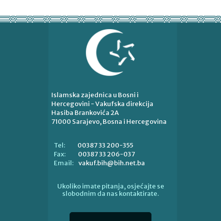
Islamska zajednica u Bosni i
Hercegovini - Vakufska direkcija
Hasiba Brankovića 2A
71000 Sarajevo, Bosna i Hercegovina
00387 33 200-355
Tel:
00387 33 206-037
Fax:
vakuf.bih@bih.net.ba
Email:
Ukoliko imate pitanja, osjećajte se
slobodnim da nas kontaktirate.