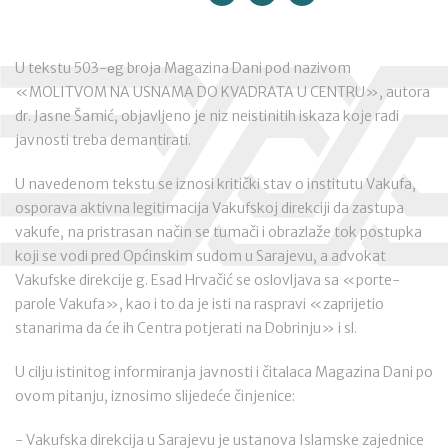
U tekstu 503-еg broja Magazina Dani pod nazivom
«MOLITVOM NA USNAMA DO KVADRATA U CENTRU», autora
dr. Jasne Šamić, objavljeno je niz neistinitih iskaza koje radi
javnosti treba demantirati.
U navedenom tekstu se iznosi kritički stav o institutu Vakufa,
osporava aktivna legitimacija Vakufskoj direkciji da zastupa
vakufe, na pristrasan način se tumači i obrazlaže tok postupka
koji se vodi pred Općinskim sudom u Sarajevu, a advokat
Vakufske direkcije g. Esad Hrvačić se oslovljava sa «porte-
parole Vakufa», kao i to da je isti na raspravi «zaprijetio
stanarima da će ih Centra potjerati na Dobrinju» i sl.
U cilju istinitog informiranja javnosti i čitalaca Magazina Dani po
ovom pitanju, iznosimo slijedeće činjenice:
- Vakufska direkcija u Sarajevu je ustanova Islamske zajednice