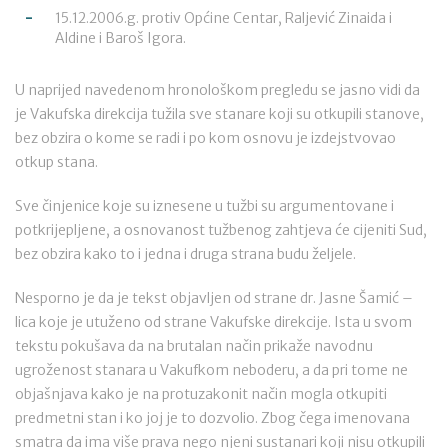
15.12.2006.g. protiv Općine Centar, Raljević Zinaida i
Aldine i Baroš Igora.
U naprijed navedenom hronološkom pregledu se jasno vidi da
je Vakufska direkcija tužila sve stanare koji su otkupili stanove,
bez obzira o kome se radi i po kom osnovu je izdejstvovao
otkup stana.
Sve činjenice koje su iznesene u tužbi su argumentovane i
potkrijepljene, a osnovanost tužbenog zahtjeva će cijeniti Sud,
bez obzira kako to i jedna i druga strana budu željele.
Nesporno je da je tekst objavljen od strane dr. Jasne Šamić –
lica koje je utuženo od strane Vakufske direkcije. Ista u svom
tekstu pokušava da na brutalan način prikaže navodnu
ugroženost stanara u Vakufkom neboderu, a da pri tome ne
objašnjava kako je na protuzakonit način mogla otkupiti
predmetni stan i ko joj je to dozvolio. Zbog čega imenovana
smatra da ima više prava nego njeni sustanari koji nisu otkupili