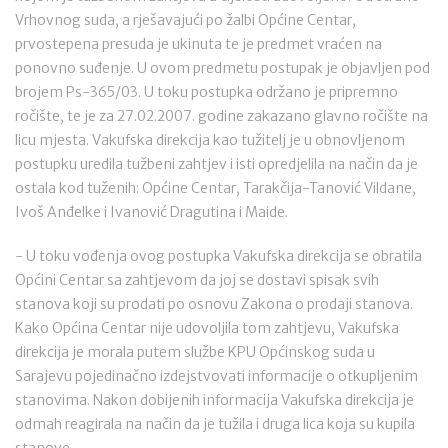
Vrhovnog suda, a rješavajući po žalbi Općine Centar,
prvostepena presuda je ukinuta te je predmet vraćen na
ponovno suđenje. U ovom predmetu postupak je objavljen pod
brojem Ps-365/03. U toku postupka održano je pripremno
ročište, te je za 27.02.2007. godine zakazano glavno ročište na
licu mjesta. Vakufska direkcija kao tužitelj je u obnovljenom
postupku uredila tužbeni zahtjev i isti opredjelila na način da je
ostala kod tuženih: Općine Centar, Tarakčija-Tanović Vildane,
Ivoš Anđelke i Ivanović Dragutina i Maide.
- U toku vođenja ovog postupka Vakufska direkcija se obratila
Općini Centar sa zahtjevom da joj se dostavi spisak svih
stanova koji su prodati po osnovu Zakona o prodaji stanova.
Kako Općina Centar nije udovoljila tom zahtjevu, Vakufska
direkcija je morala putem službe KPU Općinskog suda u
Sarajevu pojedinačno izdejstvovati informacije o otkupljenim
stanovima. Nakon dobijenih informacija Vakufska direkcija je
odmah reagirala na način da je tužila i druga lica koja su kupila