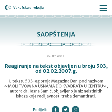
Vakufska direkcija
SAOPŠTENJA
06.02.2007.
Reagiranje na tekst objavljen u broju 503,
od 02.02.2007.g.
U tekstu 503-еg broja Magazina Dani pod nazivom
«MOLITVOM NA USNAMA DO KVADRATA U CENTRU»,
autora dr. Jasne Šamić, objavljeno je niz neistinitih
iskaza koje radi javnosti treba demantirati.
Podijeli: