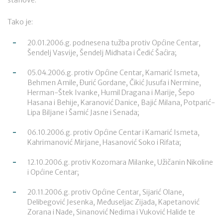
stanove.
Tako je:
20.01.2006.g. podnesena tužba protiv Općine Centar,
Šendelj Vasvije, Šendelj Midhata i Čedić Šaćira;
05.04.2006.g. protiv Općine Centar, Kamarić Ismeta,
Behmen Amile, Đurić Gordane, Čikić Jusufa i Nermine,
Herman-Štek Ivanke, Humil Dragana i Marije, Šepo
Hasana i Behije, Karanović Danice, Bajić Milana, Potparić-
Lipa Biljane i Šamić Jasne i Senada;
06.10.2006.g. protiv Općine Centar i Kamarić Ismeta,
Kahrimanović Mirjane, Hasanović Soko i Rifata;
12.10.2006.g. protiv Kozomara Milanke, Užičanin Nikoline
i Općine Centar;
20.11.2006.g. protiv Općine Centar, Sijarić Olane,
Delibegović Jesenka, Međuseljac Zijada, Kapetanović
Zorana i Nade, Sinanović Nedima i Vuković Halide te