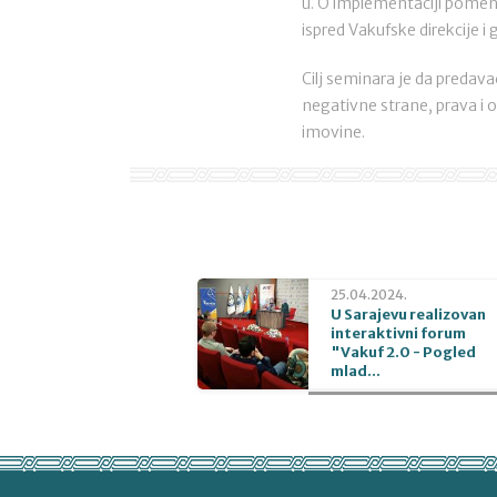
u. O implementaciji pomen
ispred Vakufske direkcije i
Cilj seminara je da predav
negativne strane, prava i o
imovine.
25.04.2024.
U Sarajevu realizovan
interaktivni forum
"Vakuf 2.0 - Pogled
mlad...