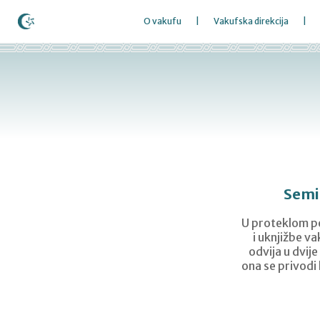
O vakufu
Vakufska direkcija
Semi
U proteklom per
i uknjižbe v
odvija u dvije
ona se privodi 