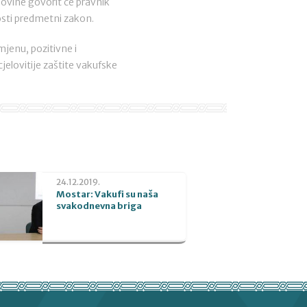
ovine govorit će pravnik
nosti predmetni zakon.
jenu, pozitivne i
jelovitije zaštite vakufske
24.12.2019.
Mostar: Vakufi su naša
svakodnevna briga