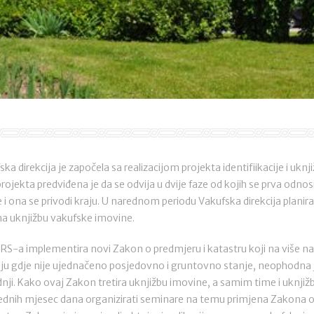
a direkcija je započela sa realizacijom projekta identifiikacije i uk
rojekta predviđena je da se odvija u dvije faze od kojih se prva odnosi 
i ona se privodi kraju. U narednom periodu Vakufska direkcija planira d
na uknjižbu vakufske imovine.
RS-a implementira novi Zakon o predmjeru i katastru koji na više na
aju gdje nije ujednačeno posjedovno i gruntovno stanje, neophodn
ji. Kako ovaj Zakon tretira uknjižbu imovine, a samim time i uknjiž
rednih mjesec dana organizirati seminare na temu primjena Zakona o