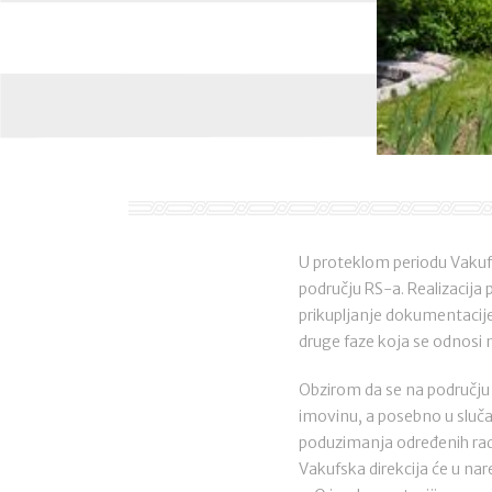
U proteklom periodu Vakufsk
području RS-a. Realizacija p
prikupljanje dokumentacije 
druge faze koja se odnosi 
Obzirom da se na području 
imovinu, a posebno u sluč
poduzimanja određenih radn
Vakufska direkcija će u na