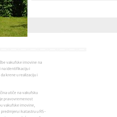
njižbe vakufske imovine na
na identifikaciju i
a krene u realizaciju i
čina utiče na vakufsku
a je pravovremenost
bu vakufske imovine,
 predmjeru i katastru u RS-