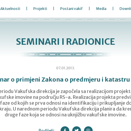
Aktuelnosti
Projekti
Postani vakif
Media
Downl
SEMINARI I RADIONICE
07.01.2013.
nar o primjeni Zakona o predmjeru i katastru
iodu Vakufska direkcija je započela sa realizacijom projekta
akufske imovine na području RS-a. Realizacija projekta predvi
 faze od kojih se prva odnosi na identifikaciju i prikupljanje 
kraju. U narednom periodu Vakufska direkcija planira da krene
druge faze koja se odnosi na uknjižbu vakufske imovine.
Podijeli: