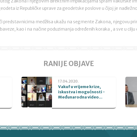
utog Zakona i njegovim direktnim implikacijama spram vakufske im
 geodeta iz Republičke uprave za geodetske poslove u čijoj je nadlež
ači predstavnicima medžlisa ukažu na segmente Zakona, njegovu prim
baveze, kao i na načine poduzimanja određenih koraka , a sve u cilju c
RANIJE OBJAVE
17.04.2020.
Vakuf u vrijeme krize,
iskustva i mogućnosti -
Međunarodna video...