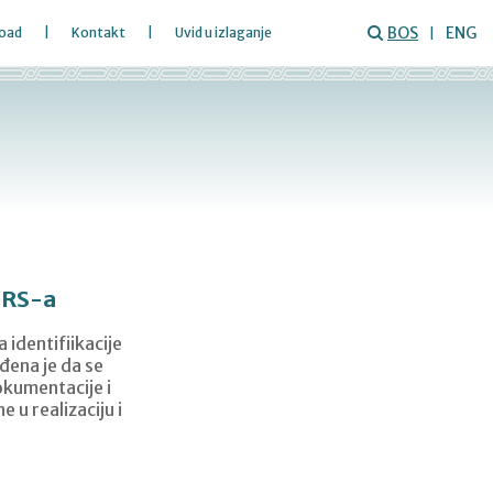
BOS
ENG
oad
Kontakt
Uvid u izlaganje
 RS-a
 identifiikacije
đena je da se
dokumentacije i
 u realizaciju i