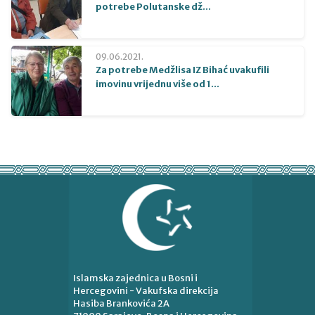
potrebe Polutanske dž...
09.06.2021.
Za potrebe Medžlisa IZ Bihać uvakufili
imovinu vrijednu više od 1...
Islamska zajednica u Bosni i
Hercegovini - Vakufska direkcija
Hasiba Brankovića 2A