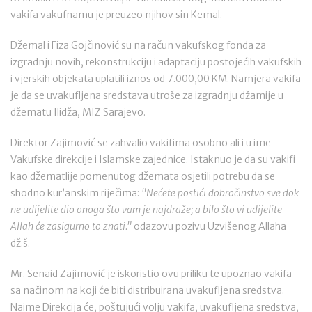
vakifa vakufnamu je preuzeo njihov sin Kemal.
Džemal i Fiza Gojčinović su na račun vakufskog fonda za
izgradnju novih, rekonstrukciju i adaptaciju postojećih vakufskih
i vjerskih objekata uplatili iznos od 7.000,00 KM. Namjera vakifa
je da se uvakufljena sredstava utroše za izgradnju džamije u
džematu Ilidža, MIZ Sarajevo.
Direktor Zajimović se zahvalio vakifima osobno ali i u ime
Vakufske direkcije i Islamske zajednice. Istaknuo je da su vakifi
kao džematlije pomenutog džemata osjetili potrebu da se
shodno kur’anskim riječima:
"Nećete postići dobročinstvo sve dok
ne udijelite dio onoga što vam je najdraže; a bilo što vi udijelite
Allah će zasigurno to znati."
odazovu pozivu Uzvišenog Allaha
dž.š.
Mr. Senaid Zajimović je iskoristio ovu priliku te upoznao vakifa
sa načinom na koji će biti distribuirana uvakufljena sredstva.
Naime Direkcija će, poštujući volju vakifa, uvakufljena sredstva,