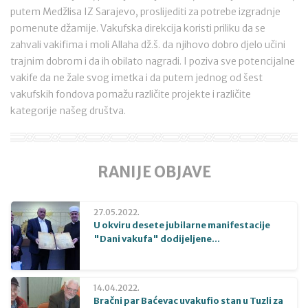
putem Medžlisa IZ Sarajevo, proslijediti za potrebe izgradnje
pomenute džamije. Vakufska direkcija koristi priliku da se
zahvali vakifima i moli Allaha dž.š. da njihovo dobro djelo učini
trajnim dobrom i da ih obilato nagradi. I poziva sve potencijalne
vakife da ne žale svog imetka i da putem jednog od šest
vakufskih fondova pomažu različite projekte i različite
kategorije našeg društva.
RANIJE OBJAVE
27.05.2022.
U okviru desete jubilarne manifestacije
"Dani vakufa" dodijeljene...
14.04.2022.
Bračni par Baćevac uvakufio stan u Tuzli za