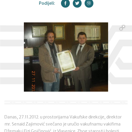
Podijeli:
Danas, 27.11.2012. u prostorijama Vakufske direkcije, direktor
mr. Senaid Zajimović svečano je uručio vakufnamu vakifima
Džemalu i Fizi Gojčinović, iz Vlasenice. Zbog starosti i bolesti