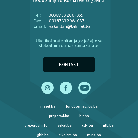
71000 Sarajevo, Bosna i Hercegovina
00387 33 200-355
Tel:
00387 33 206-037
Fax:
vakuf.bih@bih.net.ba
Email:
Ukoliko imate pitanja, osjećajte se
slobodnim da nas kontaktirate.
KONTAKT
rijaset.ba
fondbosnjaci.co.ba
preporod.ba
bir.ba
preporod.info
zekat.ba
cdv.ba
iitb.ba
ghb.ba
elkalem.ba
mina.ba