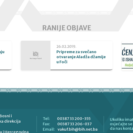
RANIJE OBJAVE
26.02.2019.
nju
Pripreme za svečano
otvaranje Aladža džamije
u Foči
Bosni i
00387 33 200-355
Tel:
Ukoliko imat
a direkcija
00387 33 206-037
Fax:
osjećajte s
da nas konta
vakuf.bih@bih.net.ba
Email:
a i Hercegovina