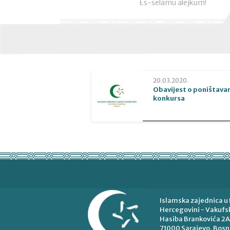
Es-selamu alejkum!
20.03.2020.
Obavijest o poništava
konkursa
Islamska zajednica u 
Hercegovini - Vakufsk
Hasiba Brankovića 2A
71000 Sarajevo, Bosn