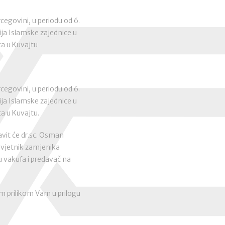
egovini, u periodu od 6.
ija Islamske zajednice u
a u Kuvajtu
egovini, u periodu od 6.
ija Islamske zajednice u
a u Kuvajtu.
avit će dr.sc. Osman
avjetnik zamjenika
u vakufa i predavač na
 prilikom Vam u prilogu