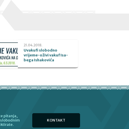
21.04.2018.
Uvakufi slobodno
vrijeme-oživi vakuf Isa-
bega Ishakovića
e pitanja,
KONTAKT
e slobodnim
ktirate.