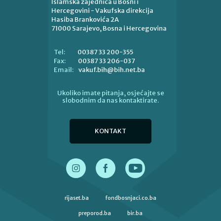
Islamska zajednica u Bosni i
Hercegovini - Vakufska direkcija
Hasiba Brankovića 2A
71000 Sarajevo, Bosna i Hercegovina
00387 33 200-355
Tel:
00387 33 206-037
Fax:
vakuf.bih@bih.net.ba
Email:
Ukoliko imate pitanja, osjećajte se
slobodnim da nas kontaktirate.
KONTAKT
rijaset.ba
fondbosnjaci.co.ba
preporod.ba
bir.ba