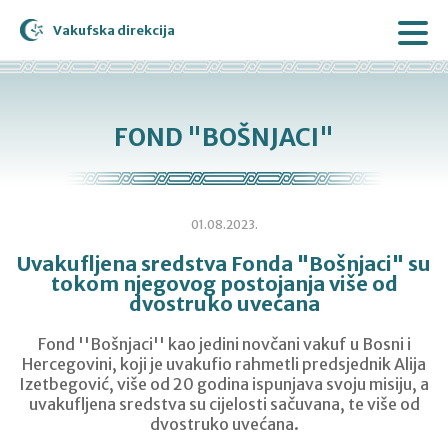
Vakufska direkcija
FOND "BOŠNJACI"
01.08.2023.
Uvakufljena sredstva Fonda "Bošnjaci" su
tokom njegovog postojanja više od
dvostruko uvećana
Fond ''Bošnjaci'' kao jedini novčani vakuf u Bosni i
Hercegovini, koji je uvakufio rahmetli predsjednik Alija
Izetbegović, više od 20 godina ispunjava svoju misiju, a
uvakufljena sredstva su cijelosti sačuvana, te više od
dvostruko uvećana.