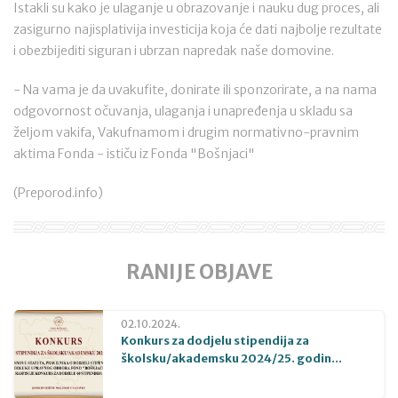
Istakli su kako je ulaganje u obrazovanje i nauku dug proces, ali
zasigurno najisplativija investicija koja će dati najbolje rezultate
i obezbijediti siguran i ubrzan napredak naše domovine.
- Na vama je da uvakufite, donirate ili sponzorirate, a na nama
odgovornost očuvanja, ulaganja i unapređenja u skladu sa
željom vakifa, Vakufnamom i drugim normativno-pravnim
aktima Fonda - ističu iz Fonda "Bošnjaci"
(Preporod.info)
RANIJE OBJAVE
02.10.2024.
Konkurs za dodjelu stipendija za
školsku/akademsku 2024/25. godin...