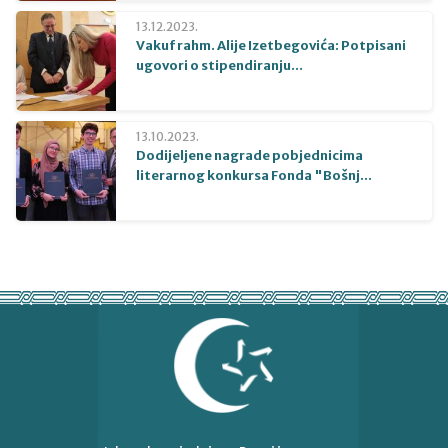
13.12.2023.
Vakuf rahm. Alije Izetbegovića: Potpisani
ugovori o stipendiranju...
13.10.2023.
Dodijeljene nagrade pobjednicima
literarnog konkursa Fonda "Bošnj...