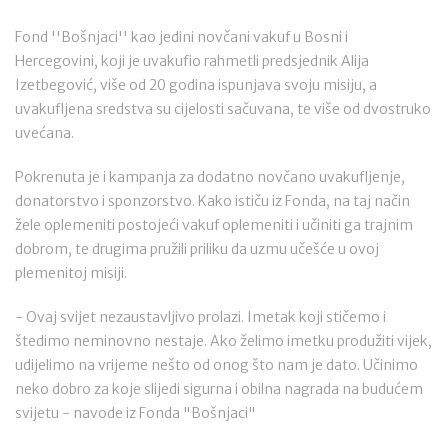
Fond ''Bošnjaci'' kao jedini novčani vakuf u Bosni i
Hercegovini, koji je uvakufio rahmetli predsjednik Alija
Izetbegović, više od 20 godina ispunjava svoju misiju, a
uvakufljena sredstva su cijelosti sačuvana, te više od dvostruko
uvećana.
Pokrenuta je i kampanja za dodatno novčano uvakufljenje,
donatorstvo i sponzorstvo. Kako ističu iz Fonda, na taj način
žele oplemeniti postojeći vakuf oplemeniti i učiniti ga trajnim
dobrom, te drugima pružili priliku da uzmu učešće u ovoj
plemenitoj misiji.
- Ovaj svijet nezaustavljivo prolazi. Imetak koji stičemo i
štedimo neminovno nestaje. Ako želimo imetku produžiti vijek,
udijelimo na vrijeme nešto od onog što nam je dato. Učinimo
neko dobro za koje slijedi sigurna i obilna nagrada na budućem
svijetu - navode iz Fonda "Bošnjaci"