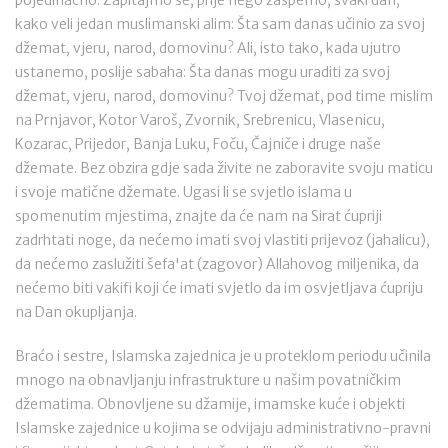
pojedinačno. Zapitajmo se, prije nego zaspemo, svaki dan,
kako veli jedan muslimanski alim: Šta sam danas učinio za svoj
džemat, vjeru, narod, domovinu? Ali, isto tako, kada ujutro
ustanemo, poslije sabaha: Šta danas mogu uraditi za svoj
džemat, vjeru, narod, domovinu? Tvoj džemat, pod time mislim
na Prnjavor, Kotor Varoš, Zvornik, Srebrenicu, Vlasenicu,
Kozarac, Prijedor, Banja Luku, Foču, Čajniče i druge naše
džemate. Bez obzira gdje sada živite ne zaboravite svoju maticu
i svoje matične džemate. Ugasi li se svjetlo islama u
spomenutim mjestima, znajte da će nam na Sirat ćupriji
zadrhtati noge, da nećemo imati svoj vlastiti prijevoz (jahalicu),
da nećemo zaslužiti šefa'at (zagovor) Allahovog miljenika, da
nećemo biti vakifi koji će imati svjetlo da im osvjetljava ćupriju
na Dan okupljanja.
Braćo i sestre, Islamska zajednica je u proteklom periodu učinila
mnogo na obnavljanju infrastrukture u našim povatničkim
džematima. Obnovljene su džamije, imamske kuće i objekti
Islamske zajednice u kojima se odvijaju administrativno-pravni