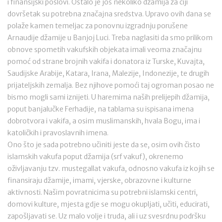
i finansijski poslovi. Ostalo je još nekoliko džamija za čiji
dovršetak su potrebna značajna sredstva. Upravo ovih dana se
polaže kamen temeljac za ponovnu izgradnju porušene
Arnaudije džamije u Banjoj Luci. Treba naglasiti da smo prilikom
obnove spometih vakufskih objekata imali veoma značajnu
pomoć od strane brojnih vakifa i donatora iz Turske, Kuvajta,
Saudijske Arabije, Katara, Irana, Malezije, Indonezije, te drugih
prijateljskih zemalja. Bez njihove pomoći taj ogroman posao ne
bismo mogli sami iznijeti. U haremima naših prelijepih džamija,
poput banjalučke Ferhadije, na tablama su ispisana imena
dobrotvora i vakifa, a osim muslimanskih, hvala Bogu, ima i
katoličkih i pravoslavnih imena.
Ono što je sada potrebno učiniti jeste da se, osim ovih čisto
islamskih vakufa poput džamija (srf vakuf), okrenemo
oživljavanju tzv. mustegallat vakufa, odnosno vakufa iz kojih se
finansiraju džamije, imami, vjerske, obrazovne i kulturne
aktivnosti. Našim povratnicima su potrebni islamski centri,
domovi kulture, mjesta gdje se mogu okupljati, učiti, educirati,
zapošljavati se. Uz malo volje i truda, ali i uz svesrdnu podršku