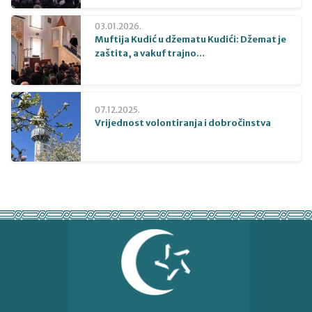
03.01.2026.
Muftija Kudić u džematu Kudići: Džemat je
zaštita, a vakuf trajno...
07.12.2025.
Vrijednost volontiranja i dobročinstva