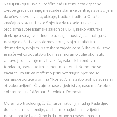
Naši ljudi koji su svoje utočište našli u zemljama Zapadne
Evrope grade džamije, mesdžide i islamske centre, a sve s ciljem
da očuvaju svoju vjeru, običaje, tradiciju i kulturu. Ono što je
značajno istaknuti jeste činjenica da to rade u skladu s
propisima svoje Islamske zajednice u BiH, preko Vakufske
direkcije u Sarajevu odnosno uz saglasnost Vijeća muftija. Oni
nastoje ojačati veze s domovinom, svojim matičnim
džematima, svojom Islamskom zajednicom. Njihovo iskustvo
je naše veliko bogatstvo kojim se moramo bolje okoristiti.
Upravo je osnivanje novih vakufa, vakufskih fondova i
fondacija, pravac kojim se moramo kretati. Nemojmo se
zavarati i misliti da možemo jedni bez drugih. Sjetimo se
kur'anske poruke o onima ''koji su Allaha zaboravili, pa su i sami
bili zaboravljeni''. Čuvajmo naše zajedništvo, našu međusobnu
solidarnost, naš džemat, Zajednicu i Domovinu.
Moramo biti odlučniji, čvršći, sistematičniji, mudriji. Kada djeci
dodjeljujemo stipendije, odaberimo najbolje, najvrijednije,
najsposobnije i zadužimo ih da pomognu našem narodu u