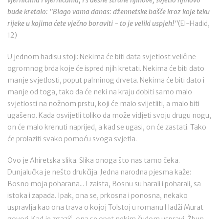
vjernicima i vjernicama, i s desne strane njihove, svjetlo njihovo
bude kretalo: "Blago vama danas: džennetske bašče kroz koje teku
rijeke u kojima ćete vječno boraviti - to je veliki uspjeh!"
(El-Hadid,
12)
U jednom hadisu stoji: Nekima će biti data svjetlost veličine
ogromnog brda koje će ispred njih kretati. Nekima će biti dato
manje svjetlosti, poput palminog drveta. Nekima će biti dato i
manje od toga, tako da će neki na kraju dobiti samo malo
svjetlosti na nožnom prstu, koji će malo svijetliti, a malo biti
ugašeno. Kada osvijetli toliko da može vidjeti svoju drugu nogu,
on će malo krenuti naprijed, a kad se ugasi, on će zastati. Tako
će prolaziti svako pomoću svoga svjetla.
Ovo je Ahiretska slika. Slika onoga što nas tamo čeka.
Dunjalučka je nešto drukčija. Jedna narodna pjesma kaže:
Bosno moja poharana... I zaista, Bosnu su harali i poharali, sa
istoka i zapada. Ipak, ona se, prkosna i ponosna, nekako
uspravlja kao ona trava o kojoj Tolstoj u romanu Hadži Murat