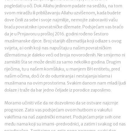
pogledati u oči. Dok Allahu jedinom padate na sedždu, na tom
svom miradžu ili približavanju Allahu uzvišenom, kada budete
dove činili za sebe i svoje najmilije, nemojte zaboraviti vašu
braću povratnike i povratničke džemate. Podsjećam vas braćo
da je u Prnjavoru u prošloj 2016. godini rođeno šestoro
muslimanske djece. Broj starijih džematlija koji odlaze s ovog
svijeta, a i onih koji nas napuštaju u našim povratničkim
džematima je daleko veći od broja novorođenih. Ne smijemo ni
zamisliti šta se može desiti za samo nekoliko godina. Drugim
riječima, tu u našem komšiluku, u manjem BH entitetu, pred
našim očima, doći će do odumiranja i nestajanja islama i
muslimana na ovim prostorima. Svakim danom nam mladi ljudi
dolaze i traže da bar jedno čeljade iz porodice zaposlimo.
Moramo učiniti više da ne dozvolimo da se ostvare najcrnje
prognoze. Zato vas podsjećam ovom hutbom o vakufu i
vakifima na naš zajednički emanet. Podsjećam prije svih one
među nama koji su imami-predvodnici, a zatim i svakog od nas