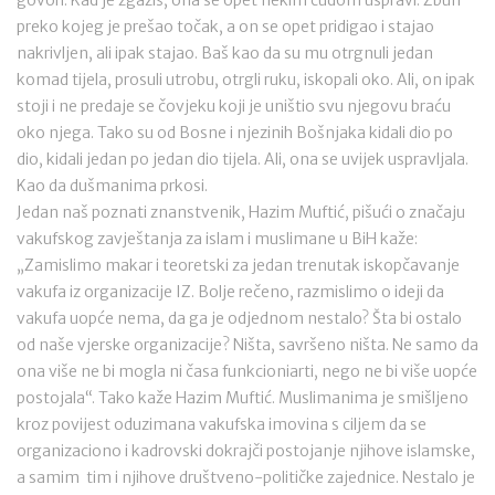
govori. Kad je zgaziš, ona se opet nekim čudom uspravi. Žbun
preko kojeg je prešao točak, a on se opet pridigao i stajao
nakrivljen, ali ipak stajao. Baš kao da su mu otrgnuli jedan
komad tijela, prosuli utrobu, otrgli ruku, iskopali oko. Ali, on ipak
stoji i ne predaje se čovjeku koji je uništio svu njegovu braću
oko njega. Tako su od Bosne i njezinih Bošnjaka kidali dio po
dio, kidali jedan po jedan dio tijela. Ali, ona se uvijek uspravljala.
Kao da dušmanima prkosi.
Jedan naš poznati znanstvenik, Hazim Muftić, pišući o značaju
vakufskog zavještanja za islam i muslimane u BiH kaže:
„Zamislimo makar i teoretski za jedan trenutak iskopčavanje
vakufa iz organizacije IZ. Bolje rečeno, razmislimo o ideji da
vakufa uopće nema, da ga je odjednom nestalo? Šta bi ostalo
od naše vjerske organizacije? Ništa, savršeno ništa. Ne samo da
ona više ne bi mogla ni časa funkcioniarti, nego ne bi više uopće
postojala“. Tako kaže Hazim Muftić. Muslimanima je smišljeno
kroz povijest oduzimana vakufska imovina s ciljem da se
organizaciono i kadrovski dokrajči postojanje njihove islamske,
a samim tim i njihove društveno-političke zajednice. Nestalo je