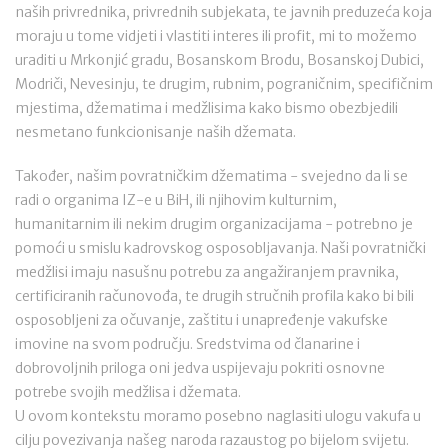
naših privrednika, privrednih subjekata, te javnih preduzeća koja
moraju u tome vidjeti i vlastiti interes ili profit, mi to možemo
uraditi u Mrkonjić gradu, Bosanskom Brodu, Bosanskoj Dubici,
Modriči, Nevesinju, te drugim, rubnim, pograničnim, specifičnim
mjestima, džematima i medžlisima kako bismo obezbjedili
nesmetano funkcionisanje naših džemata.
Također, našim povratničkim džematima - svejedno da li se
radi o organima IZ-e u BiH, ili njihovim kulturnim,
humanitarnim ili nekim drugim organizacijama - potrebno je
pomoći u smislu kadrovskog osposobljavanja. Naši povratnički
medžlisi imaju nasušnu potrebu za angažiranjem pravnika,
certificiranih računovođa, te drugih stručnih profila kako bi bili
osposobljeni za očuvanje, zaštitu i unapređenje vakufske
imovine na svom području. Sredstvima od članarine i
dobrovoljnih priloga oni jedva uspijevaju pokriti osnovne
potrebe svojih medžlisa i džemata.
U ovom kontekstu moramo posebno naglasiti ulogu vakufa u
cilju povezivanja našeg naroda razaustog po bijelom svijetu.