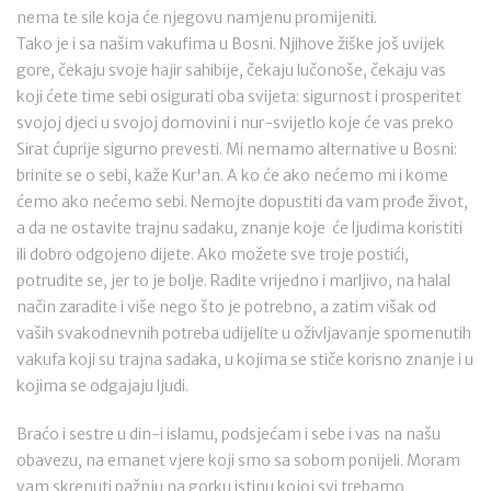
nema te sile koja će njegovu namjenu promijeniti.
Tako je i sa našim vakufima u Bosni. Njihove žiške još uvijek
gore, čekaju svoje hajir sahibije, čekaju lučonoše, čekaju vas
koji ćete time sebi osigurati oba svijeta: sigurnost i prosperitet
svojoj djeci u svojoj domovini i nur-svijetlo koje će vas preko
Sirat ćuprije sigurno prevesti. Mi nemamo alternative u Bosni:
brinite se o sebi, kaže Kur'an. A ko će ako nećemo mi i kome
ćemo ako nećemo sebi. Nemojte dopustiti da vam prođe život,
a da ne ostavite trajnu sadaku, znanje koje će ljudima koristiti
ili dobro odgojeno dijete. Ako možete sve troje postići,
potrudite se, jer to je bolje. Radite vrijedno i marljivo, na halal
način zaradite i više nego što je potrebno, a zatim višak od
vaših svakodnevnih potreba udijelite u oživljavanje spomenutih
vakufa koji su trajna sadaka, u kojima se stiče korisno znanje i u
kojima se odgajaju ljudi.
Braćo i sestre u din-i islamu, podsjećam i sebe i vas na našu
obavezu, na emanet vjere koji smo sa sobom ponijeli. Moram
vam skrenuti pažnju na gorku istinu kojoj svi trebamo