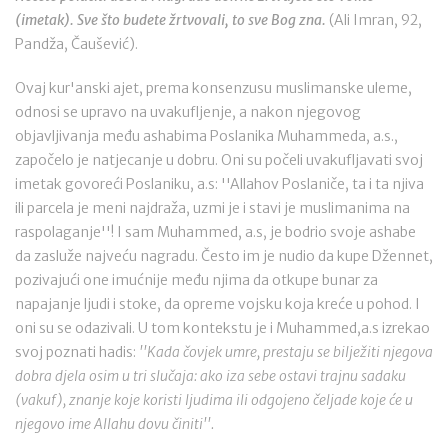
(imetak). Sve što budete žrtvovali, to sve Bog zna.
(Ali Imran, 92,
Pandža, Čaušević).
Ovaj kur'anski ajet, prema konsenzusu muslimanske uleme,
odnosi se upravo na uvakufljenje, a nakon njegovog
objavljivanja među ashabima Poslanika Muhammeda, a.s.,
započelo je natjecanje u dobru. Oni su počeli uvakufljavati svoj
imetak govoreći Poslaniku, a.s: ''Allahov Poslaniče, ta i ta njiva
ili parcela je meni najdraža, uzmi je i stavi je muslimanima na
raspolaganje''! I sam Muhammed, a.s, je bodrio svoje ashabe
da zasluže najveću nagradu. Često im je nudio da kupe Džennet,
pozivajući one imućnije među njima da otkupe bunar za
napajanje ljudi i stoke, da opreme vojsku koja kreće u pohod. I
oni su se odazivali. U tom kontekstu je i Muhammed,a.s izrekao
svoj poznati hadis:
''Kada čovjek umre, prestaju se bilježiti njegova
dobra djela osim u tri slučaja: ako iza sebe ostavi trajnu sadaku
(vakuf), znanje koje koristi ljudima ili odgojeno čeljade koje će u
njegovo ime Allahu dovu činiti''.