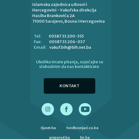
Islamska zajednica u Bosni i
Hercegovini - Vakufska direkcija
Hasiba Brankovića 2A
71000 Sarajevo, Bosna i Hercegovina
00387 33 200-355
Tel:
00387 33 206-037
Fax:
vakuf.bih@bih.net.ba
Email:
Ukoliko imate pitanja, osjećajte se
slobodnim da nas kontaktirate.
KONTAKT
rijaset.ba
fondbosnjaci.co.ba
preporod.ba
bir.ba