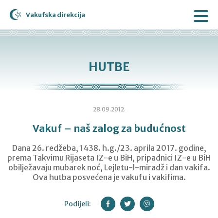
Vakufska direkcija
HUTBE
28.09.2012.
Vakuf – naš zalog za budućnost
Dana 26. redžeba, 1438. h.g./23. aprila 2017. godine,
prema Takvimu Rijaseta IZ-e u BiH, pripadnici IZ-e u BiH
obilježavaju mubarek noć, Lejletu-l-miradž i dan vakifa.
Ova hutba posvećena je vakufu i vakifima.
Podijeli: