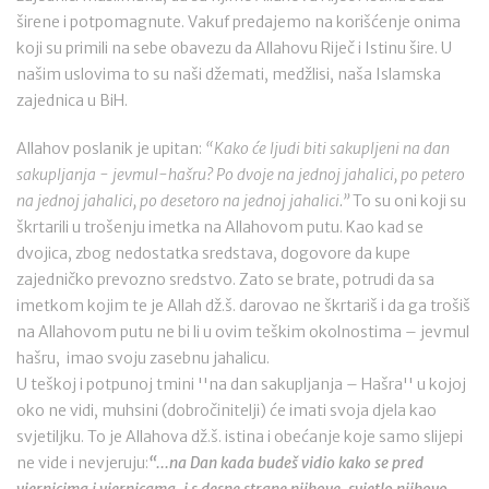
širene i potpomagnute. Vakuf predajemo na korišćenje onima
koji su primili na sebe obavezu da Allahovu Riječ i Istinu šire. U
našim uslovima to su naši džemati, medžlisi, naša Islamska
zajednica u BiH.
Allahov poslanik je upitan:
“Kako će ljudi biti sakupljeni na dan
sakupljanja - jevmul-hašru? Po dvoje na jednoj jahalici, po petero
na jednoj jahalici, po desetoro na jednoj jahalici.”
To su oni koji su
škrtarili u trošenju imetka na Allahovom putu. Kao kad se
dvojica, zbog nedostatka sredstava, dogovore da kupe
zajedničko prevozno sredstvo. Zato se brate, potrudi da sa
imetkom kojim te je Allah dž.š. darovao ne škrtariš i da ga trošiš
na Allahovom putu ne bi li u ovim teškim okolnostima – jevmul
hašru, imao svoju zasebnu jahalicu.
U teškoj i potpunoj tmini ''na dan sakupljanja – Hašra'' u kojoj
oko ne vidi, muhsini (dobročinitelji) će imati svoja djela kao
svjetiljku. To je Allahova dž.š. istina i obećanje koje samo slijepi
ne vide i nevjeruju:
“...na Dan kada budeš vidio kako se pred