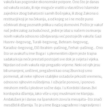
vakufa kao pogonske ekonomske potpore. Ono što je danas
od vakufa ostalo, ili nije moguće vratiti u vlasništvo Islamske
zajednice zbog bahatosti i samih Bošnjaka, ili zbog Zakona o
restituciji koji je na čekanju, a od kojeg se i ne može puno
očekivati zbog poznatih prilika u našoj domovini. Pošto je vakuf
naš jedini zalog za budućnost, jedini je izlaz u našem osnivanju
novih vakufa odnosno oživljavanju već postojećih vakufa: Gazi
Husrev-begovog, Turali-begovog, Behram-begovog,
Karađoz-begovog, Elči Ibrahim-pašinog, Ferhat-pašinog... Ono
što se uvakufi u ime Boga i s plemenitim ciljem jeste trajna
sadaka koja neće prestati postojati sve dok je svijeta i vijeka.
Nijedan od ovih vakufa nije pregazilo vrijeme. Neki od njih jesu
bili umanjeni, uništeni, pregaženi kao onaj žbun koji smo
pomenuli, ali neke njihove stabljike ostadoše prkositi vremenu,
odnosno njihovim rušiteljima. I oživješe ponovo, i ponovo
miruhom mirišu i plodove sočne daju. I u Kordobi i danas živi
kordopska džamija, iako više u njoj muslimani ne klanjaju.
Andalužani je i danas na španskom zovu la mesquita-što znači
mesdžid ili džamija. To je u ime Boga sagrađeno i napravljeno i