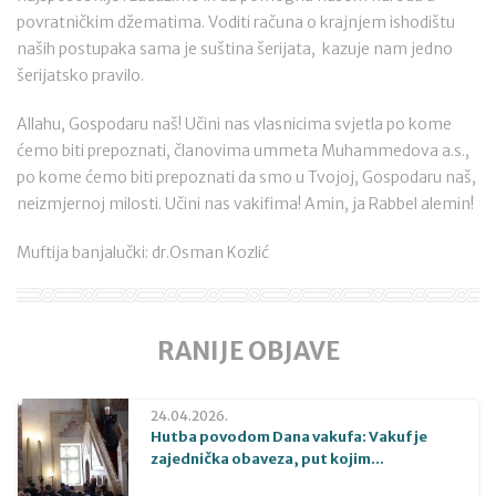
povratničkim džematima. Voditi računa o krajnjem ishodištu
naših postupaka sama je suština šerijata, kazuje nam jedno
šerijatsko pravilo.
Allahu, Gospodaru naš! Učini nas vlasnicima svjetla po kome
ćemo biti prepoznati, članovima ummeta Muhammedova a.s.,
po kome ćemo biti prepoznati da smo u Tvojoj, Gospodaru naš,
neizmjernoj milosti. Učini nas vakifima! Amin, ja Rabbel alemin!
Muftija banjalučki: dr.Osman Kozlić
RANIJE OBJAVE
24.04.2026.
Hutba povodom Dana vakufa: Vakuf je
zajednička obaveza, put kojim...