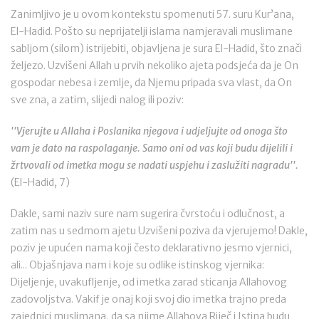
Zanimljivo je u ovom kontekstu spomenuti 57. suru Kur’ana,
El-Hadid. Pošto su neprijatelji islama namjeravali muslimane
sabljom (silom) istrijebiti, objavljena je sura El-Hadid, što znači
željezo. Uzvišeni Allah u prvih nekoliko ajeta podsjeća da je On
gospodar nebesa i zemlje, da Njemu pripada sva vlast, da On
sve zna, a zatim, slijedi nalog ili poziv:
''Vjerujte u Allaha i Poslanika njegova i udjeljujte od onoga što
vam je dato na raspolaganje. Samo oni od vas koji budu dijelili i
žrtvovali od imetka mogu se nadati uspjehu i zaslužiti nagradu''.
(El-Hadid, 7)
Dakle, sami naziv sure nam sugerira čvrstoću i odlučnost, a
zatim nas u sedmom ajetu Uzvišeni poziva da vjerujemo! Dakle,
poziv je upućen nama koji često deklarativno jesmo vjernici,
ali... Objašnjava nam i koje su odlike istinskog vjernika:
Dijeljenje, uvakufljenje, od imetka zarad sticanja Allahovog
zadovoljstva. Vakif je onaj koji svoj dio imetka trajno preda
zajednici muslimana, da sa njime Allahova Riječ i Istina budu