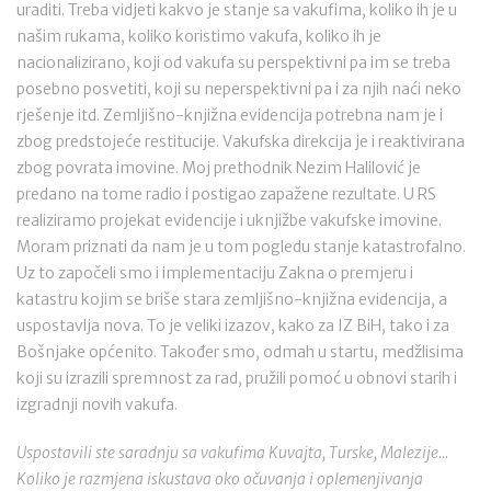
uraditi. Treba vidjeti kakvo je stanje sa vakufima, koliko ih je u
našim rukama, koliko koristimo vakufa, koliko ih je
nacionalizirano, koji od vakufa su perspektivni pa im se treba
posebno posvetiti, koji su neperspektivni pa i za njih naći neko
rješenje itd. Zemljišno-knjižna evidencija potrebna nam je i
zbog predstojeće restitucije. Vakufska direkcija je i reaktivirana
zbog povrata imovine. Moj prethodnik Nezim Halilović je
predano na tome radio i postigao zapažene rezultate. U RS
realiziramo projekat evidencije i uknjižbe vakufske imovine.
Moram priznati da nam je u tom pogledu stanje katastrofalno.
Uz to započeli smo i implementaciju Zakna o premjeru i
katastru kojim se briše stara zemljišno-knjižna evidencija, a
uspostavlja nova. To je veliki izazov, kako za IZ BiH, tako i za
Bošnjake općenito. Također smo, odmah u startu, medžlisima
koji su izrazili spremnost za rad, pružili pomoć u obnovi starih i
izgradnji novih vakufa.
Uspostavili ste saradnju sa vakufima Kuvajta, Turske, Malezije...
Koliko je razmjena iskustava oko očuvanja i oplemenjivanja