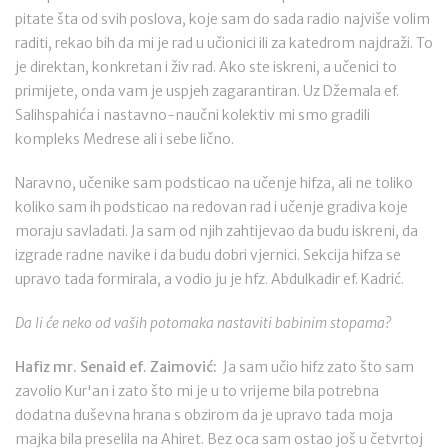
pitate šta od svih poslova, koje sam do sada radio najviše volim
raditi, rekao bih da mi je rad u učionici ili za katedrom najdraži. To
je direktan, konkretan i živ rad. Ako ste iskreni, a učenici to
primijete, onda vam je uspjeh zagarantiran. Uz Džemala ef.
Salihspahića i nastavno-naučni kolektiv mi smo gradili
kompleks Medrese ali i sebe lično.
Naravno, učenike sam podsticao na učenje hifza, ali ne toliko
koliko sam ih podsticao na redovan rad i učenje gradiva koje
moraju savladati. Ja sam od njih zahtijevao da budu iskreni, da
izgrade radne navike i da budu dobri vjernici. Sekcija hifza se
upravo tada formirala, a vodio ju je hfz. Abdulkadir ef. Kadrić.
Da li će neko od vaših potomaka nastaviti babinim stopama?
Hafiz mr. Senaid ef. Zaimović:
Ja sam učio hifz zato što sam
zavolio Kur'an i zato što mi je u to vrijeme bila potrebna
dodatna duševna hrana s obzirom da je upravo tada moja
majka bila preselila na Ahiret. Bez oca sam ostao još u četvrtoj