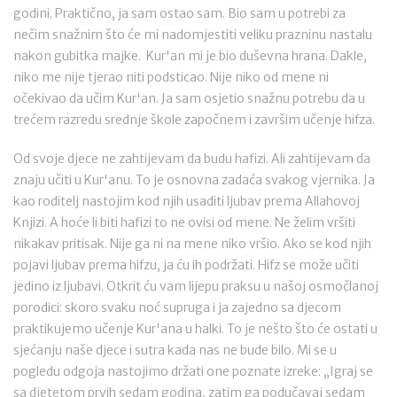
godini. Praktično, ja sam ostao sam. Bio sam u potrebi za
nečim snažnim što će mi nadomjestiti veliku prazninu nastalu
nakon gubitka majke. Kur'an mi je bio duševna hrana. Dakle,
niko me nije tjerao niti podsticao. Nije niko od mene ni
očekivao da učim Kur'an. Ja sam osjetio snažnu potrebu da u
trećem razredu srednje škole započnem i završim učenje hifza.
Od svoje djece ne zahtijevam da budu hafizi. Ali zahtijevam da
znaju učiti u Kur'anu. To je osnovna zadaća svakog vjernika. Ja
kao roditelj nastojim kod njih usaditi ljubav prema Allahovoj
Knjizi. A hoće li biti hafizi to ne ovisi od mene. Ne želim vršiti
nikakav pritisak. Nije ga ni na mene niko vršio. Ako se kod njih
pojavi ljubav prema hifzu, ja ću ih podržati. Hifz se može učiti
jedino iz ljubavi. Otkrit ću vam lijepu praksu u našoj osmočlanoj
porodici: skoro svaku noć supruga i ja zajedno sa djecom
praktikujemo učenje Kur'ana u halki. To je nešto što će ostati u
sjećanju naše djece i sutra kada nas ne bude bilo. Mi se u
pogledu odgoja nastojimo držati one poznate izreke: „Igraj se
sa djetetom prvih sedam godina, zatim ga podučavaj sedam