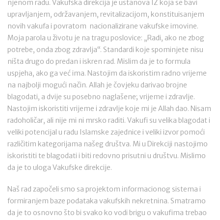
njenom radu. Vakufska direkcija je ustanova IZ koja se bavi
upravljanjem, održavanjem, revitalizacijom, konstituisanjem
novih vakufa i povratom nacionalizirane vakufske imovine.
Moja parola u životu je na tragu poslovice: „Radi, ako ne zbog
potrebe, onda zbog zdravlja“. Standardi koje spominjete nisu
ništa drugo do predan i iskren rad. Mislim da je to formula
uspjeha, ako ga već ima. Nastojim da iskoristim radno vrijeme
na najbolji mogući način. Allah je čovjeku darivao brojne
blagodati, a dvije su posebno naglašene; vrijeme i zdravlje.
Nastojim iskoristiti vrijeme i zdravlje koje mi je Allah dao. Nisam
radoholičar, ali nije mi ni mrsko raditi. Vakufi su velika blagodat i
veliki potencijal u radu Islamske zajednice i veliki izvor pomoći
različitim kategorijama našeg društva. Mi u Direkciji nastojimo
iskoristiti te blagodati i biti redovno prisutni u društvu. Mislimo
da je to uloga Vakufske direkcije.
Naš rad započeli smo sa projektom informacionog sistema i
formiranjem baze podataka vakufskih nekretnina. Smatramo
da je to osnovno što bi svako ko vodi brigu o vakufima trebao