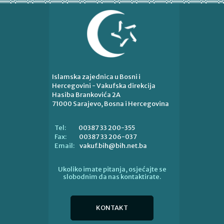
Islamska zajednica u Bosni i
Hercegovini - Vakufska direkcija
Hasiba Brankovića 2A
71000 Sarajevo, Bosna i Hercegovina
00387 33 200-355
Tel:
00387 33 206-037
Fax:
vakuf.bih@bih.net.ba
Email:
Ukoliko imate pitanja, osjećajte se
slobodnim da nas kontaktirate.
KONTAKT