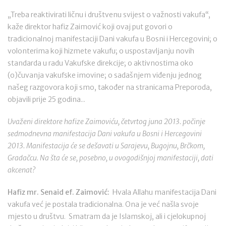
„Treba reaktivirati ličnu i društvenu svijest o važnosti vakufa“,
kaže direktor hafiz Zaimović koji ovaj put govori o
tradicionalnoj manifestaciji Dani vakufa u Bosni i Hercegovini; o
volonterima koji hizmete vakufu; o uspostavljanju novih
standarda u radu Vakufske direkcije; o aktivnostima oko
(o)čuvanja vakufske imovine; o sadašnjem viđenju jednog
našeg razgovora koji smo, također na stranicama Preporoda,
objavili prije 25 godina...
Uvaženi direktore hafize Zaimoviću, četvrtog juna 2013. počinje
sedmodnevna manifestacija Dani vakufa u Bosni i Hercegovini
2013. Manifestacija će se dešavati u Sarajevu, Bugojnu, Brčkom,
Gradačcu. Na šta će se, posebno, u ovogodišnjoj manifestaciji, dati
akcenat?
Hafiz mr. Senaid ef. Zaimović:
Hvala Allahu manifestacija Dani
vakufa već je postala tradicionalna. Ona je već našla svoje
mjesto u društvu. Smatram da je Islamskoj, ali i cjelokupnoj