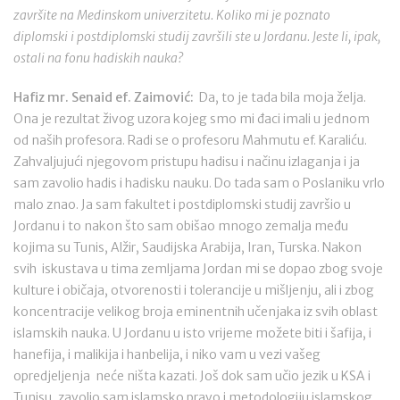
završite na Medinskom univerzitetu. Koliko mi je poznato
diplomski i postdiplomski studij završili ste u Jordanu. Jeste li, ipak,
ostali na fonu hadiskih nauka?
Hafiz mr. Senaid ef. Zaimović:
Da, to je tada bila moja želja.
Ona je rezultat živog uzora kojeg smo mi đaci imali u jednom
od naših profesora. Radi se o profesoru Mahmutu ef. Karaliću.
Zahvaljujući njegovom pristupu hadisu i načinu izlaganja i ja
sam zavolio hadis i hadisku nauku. Do tada sam o Poslaniku vrlo
malo znao. Ja sam fakultet i postdiplomski studij završio u
Jordanu i to nakon što sam obišao mnogo zemalja među
kojima su Tunis, Alžir, Saudijska Arabija, Iran, Turska. Nakon
svih iskustava u tima zemljama Jordan mi se dopao zbog svoje
kulture i običaja, otvorenosti i tolerancije u mišljenju, ali i zbog
koncentracije velikog broja eminentnih učenjaka iz svih oblast
islamskih nauka. U Jordanu u isto vrijeme možete biti i šafija, i
hanefija, i malikija i hanbelija, i niko vam u vezi vašeg
opredjeljenja neće ništa kazati. Još dok sam učio jezik u KSA i
Tunisu, zavolio sam islamsko pravo i metodologiju islamskog