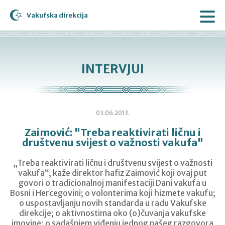
Vakufska direkcija
INTERVJUI
03.06.2013.
Zaimović: "Treba reaktivirati ličnu i
društvenu svijest o važnosti vakufa"
„Treba reaktivirati ličnu i društvenu svijest o važnosti
vakufa“, kaže direktor hafiz Zaimović koji ovaj put
govori o tradicionalnoj manifestaciji Dani vakufa u
Bosni i Hercegovini; o volonterima koji hizmete vakufu;
o uspostavljanju novih standarda u radu Vakufske
direkcije; o aktivnostima oko (o)čuvanja vakufske
imovine; o sadašnjem viđenju jednog našeg razgovora