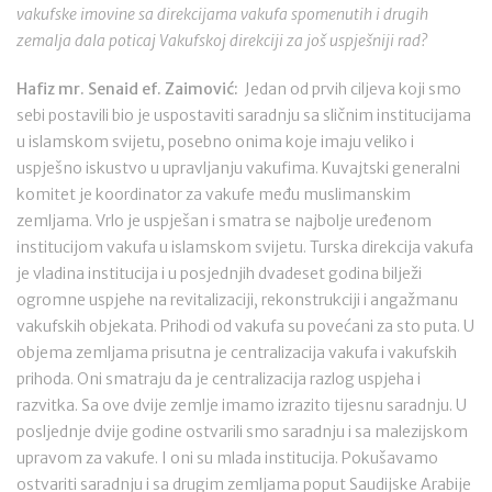
vakufske imovine sa direkcijama vakufa spomenutih i drugih
zemalja dala poticaj Vakufskoj direkciji za još uspješniji rad?
Hafiz mr. Senaid ef. Zaimović:
Jedan od prvih ciljeva koji smo
sebi postavili bio je uspostaviti saradnju sa sličnim institucijama
u islamskom svijetu, posebno onima koje imaju veliko i
uspješno iskustvo u upravljanju vakufima. Kuvajtski generalni
komitet je koordinator za vakufe među muslimanskim
zemljama. Vrlo je uspješan i smatra se najbolje uređenom
institucijom vakufa u islamskom svijetu. Turska direkcija vakufa
je vladina institucija i u posjednjih dvadeset godina bilježi
ogromne uspjehe na revitalizaciji, rekonstrukciji i angažmanu
vakufskih objekata. Prihodi od vakufa su povećani za sto puta. U
objema zemljama prisutna je centralizacija vakufa i vakufskih
prihoda. Oni smatraju da je centralizacija razlog uspjeha i
razvitka. Sa ove dvije zemlje imamo izrazito tijesnu saradnju. U
posljednje dvije godine ostvarili smo saradnju i sa malezijskom
upravom za vakufe. I oni su mlada institucija. Pokušavamo
ostvariti saradnju i sa drugim zemljama poput Saudijske Arabije