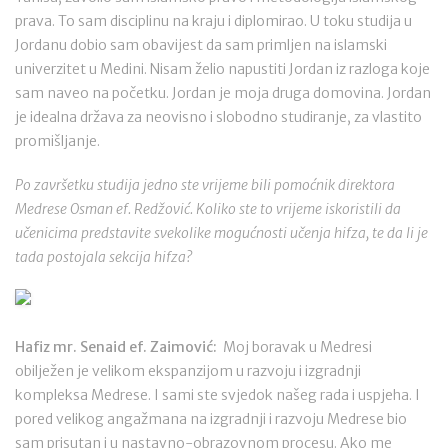
prava. To sam disciplinu na kraju i diplomirao. U toku studija u
Jordanu dobio sam obavijest da sam primljen na islamski
univerzitet u Medini. Nisam želio napustiti Jordan iz razloga koje
sam naveo na početku. Jordan je moja druga domovina. Jordan
je idealna država za neovisno i slobodno studiranje, za vlastito
promišljanje.
Po završetku studija jedno ste vrijeme bili pomoćnik direktora
Medrese Osman ef. Redžović. Koliko ste to vrijeme iskoristili da
učenicima predstavite svekolike mogućnosti učenja hifza, te da li je
tada postojala sekcija hifza?
Hafiz mr. Senaid ef. Zaimović:
Moj boravak u Medresi
obilježen je velikom ekspanzijom u razvoju i izgradnji
kompleksa Medrese. I sami ste svjedok našeg rada i uspjeha. I
pored velikog angažmana na izgradnji i razvoju Medrese bio
sam prisutan i u nastavno-obrazovnom procesu. Ako me