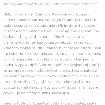
ste tada, kao mladić, govorili o prijeđenom putu da budete hafiz?
Hafiz mr. Senaid ef. Zaimović:
Kao i svako ko je uspio u
nečemu ponosan sam na svoj uspjeh. Nisam siguran da li bih
sada mogao ostvariti sličan uspjeh. Mislim da se slični uspjesi
događaju samo jednom u životu. Svako djelo koje se radi u ime
Allaha ima Njegovu direktnu podršku. Naravno, sa ove
vremenske distance i kao običan čovjek, sam se sebi čudim
kako sam mogao naučiti Kur'an za devet mjeseci. Stranicu sam
u prosjeku učio za deset minuta. Ja sam vjerovao da se upornim
radom mogu čuda postići. Kur'an sam učio iz ljubavi prema
Allahu i Njegovoj riječi. Allah me je počastio Svojom knjigom. To
su najljepše godine i najljepše životno doba. Tada se najlakše
memoriše. Mozak je dovoljno razvijen da primi sve što u njega
akumulirate. Najveći geniji, u svim životnim disciplinama,
postizali su najbolje uspjehe upravo u ovim godinama. Tada je
čovjek u psiho-fizičkom smislu najrazvijeniji.
Jedna od Vaših tada kazanih želja bila je i ona da hadiske nauke