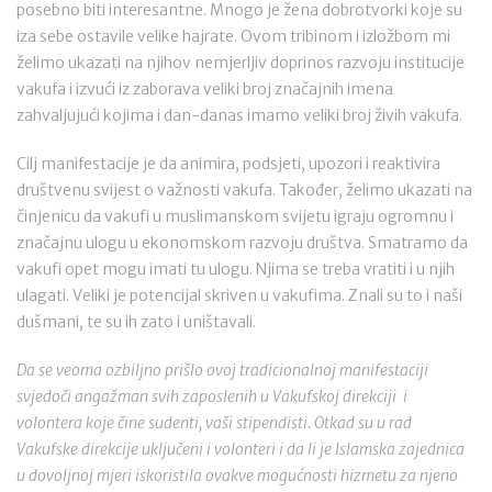
posebno biti interesantne. Mnogo je žena dobrotvorki koje su
iza sebe ostavile velike hajrate. Ovom tribinom i izložbom mi
želimo ukazati na njihov nemjerljiv doprinos razvoju institucije
vakufa i izvući iz zaborava veliki broj značajnih imena
zahvaljujući kojima i dan-danas imamo veliki broj živih vakufa.
Cilj manifestacije je da animira, podsjeti, upozori i reaktivira
društvenu svijest o važnosti vakufa. Također, želimo ukazati na
činjenicu da vakufi u muslimanskom svijetu igraju ogromnu i
značajnu ulogu u ekonomskom razvoju društva. Smatramo da
vakufi opet mogu imati tu ulogu. Njima se treba vratiti i u njih
ulagati. Veliki je potencijal skriven u vakufima. Znali su to i naši
dušmani, te su ih zato i uništavali.
Da se veoma ozbiljno prišlo ovoj tradicionalnoj manifestaciji
svjedoči angažman svih zaposlenih u Vakufskoj direkciji i
volontera koje čine sudenti, vaši stipendisti. Otkad su u rad
Vakufske direkcije uključeni i volonteri i da li je Islamska zajednica
u dovoljnoj mjeri iskoristila ovakve mogućnosti hizmetu za njeno