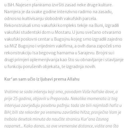
u BiH. Najesen planiramo izvršiti zasad neke druge kulture.
Namjera je da svake godine intenzivno radimo na zasadu,
odnosno kultivisanju slobodnih vakufskih parcela.
Rekonstruisali smo vakufski kompleks tekije na Buni, izgradili
vakufski studentski dom u Mostaru. U junu svečano otvaramo
vakufski poslovni centar u Bugojnu kojeg smo izgradili zajedno
sa MIZ Bugojno i vrijednim vakifima, a ovih dana započeli smo
rekonstrukciju Isa begovog hamama u Sarajevu. Brojni su i
drugi primjeri oplemenjivanja kao što su obnavljanje i stavljanje
u funkciju porušenih objekata, te izgradnja novih.
Kur'an sam učio iz ljubavi prema Allahu
Vratimo se sada intervju koji smo, povodom Vaše hafiske dove, a
prije 25 godina, objavili u Preporodu. Nekoliko momenata iz tog
intervjua zavrjeđuju posebnu pažnju: tada ste bili najmlađi hafiz u
BiH; bili ste rekorder po vremenu završetka hifza; prosječno Vam je
trebalo desetak minuta da naučite stranicu Kur'ana časnog
napamet... Kako danas, sa ove vremenske distance, vidite ono što