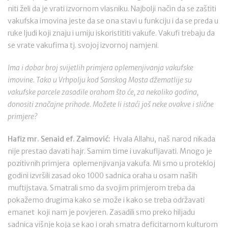
niti želi da je vrati izvornom vlasniku. Najbolji način da se zaštiti
vakufska imovina jeste da se ona stavi u funkciju i da se preda u
ruke ljudi koji znaju i umiju iskoristititi vakufe. Vakufi trebaju da
se vrate vakufima tj. svojoj izvornoj namjeni.
Ima i dobar broj svijetlih primjera oplemenjivanja vakufske
imovine. Tako u Vrhpolju kod Sanskog Mosta džematlije su
vakufske parcele zasadile orahom što će, za nekoliko godina,
donositi značajne prihode. Možete li istaći još neke ovakve i slične
primjere?
Hafiz mr. Senaid ef. Zaimović:
Hvala Allahu, naš narod nikada
nije prestao davati hajr. Samim time i uvakufljavati. Mnogo je
pozitivnih primjera oplemenjivanja vakufa. Mi smo u protekloj
godini izvršili zasad oko 1000 sadnica oraha u osam naših
muftijstava. Smatrali smo da svojim primjerom treba da
pokažemo drugima kako se može i kako se treba održavati
emanet koji nam je povjeren. Zasadili smo preko hiljadu
sadnica višnje koja se kao i orah smatra deficitarnom kulturom