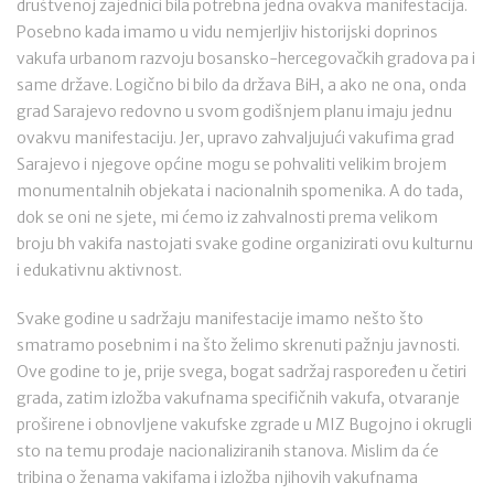
društvenoj zajednici bila potrebna jedna ovakva manifestacija.
Posebno kada imamo u vidu nemjerljiv historijski doprinos
vakufa urbanom razvoju bosansko-hercegovačkih gradova pa i
same države. Logično bi bilo da država BiH, a ako ne ona, onda
grad Sarajevo redovno u svom godišnjem planu imaju jednu
ovakvu manifestaciju. Jer, upravo zahvaljujući vakufima grad
Sarajevo i njegove općine mogu se pohvaliti velikim brojem
monumentalnih objekata i nacionalnih spomenika. A do tada,
dok se oni ne sjete, mi ćemo iz zahvalnosti prema velikom
broju bh vakifa nastojati svake godine organizirati ovu kulturnu
i edukativnu aktivnost.
Svake godine u sadržaju manifestacije imamo nešto što
smatramo posebnim i na što želimo skrenuti pažnju javnosti.
Ove godine to je, prije svega, bogat sadržaj raspoređen u četiri
grada, zatim izložba vakufnama specifičnih vakufa, otvaranje
proširene i obnovljene vakufske zgrade u MIZ Bugojno i okrugli
sto na temu prodaje nacionaliziranih stanova. Mislim da će
tribina o ženama vakifama i izložba njihovih vakufnama