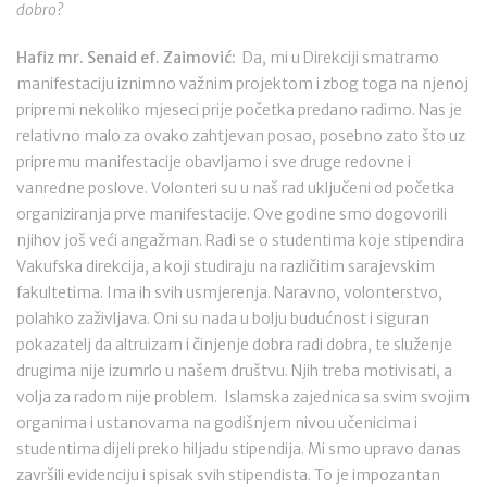
dobro?
Hafiz mr. Senaid ef. Zaimović:
Da, mi u Direkciji smatramo
manifestaciju iznimno važnim projektom i zbog toga na njenoj
pripremi nekoliko mjeseci prije početka predano radimo. Nas je
relativno malo za ovako zahtjevan posao, posebno zato što uz
pripremu manifestacije obavljamo i sve druge redovne i
vanredne poslove. Volonteri su u naš rad uključeni od početka
organiziranja prve manifestacije. Ove godine smo dogovorili
njihov još veći angažman. Radi se o studentima koje stipendira
Vakufska direkcija, a koji studiraju na različitim sarajevskim
fakultetima. Ima ih svih usmjerenja. Naravno, volonterstvo,
polahko zaživljava. Oni su nada u bolju budućnost i siguran
pokazatelj da altruizam i činjenje dobra radi dobra, te služenje
drugima nije izumrlo u našem društvu. Njih treba motivisati, a
volja za radom nije problem. Islamska zajednica sa svim svojim
organima i ustanovama na godišnjem nivou učenicima i
studentima dijeli preko hiljadu stipendija. Mi smo upravo danas
završili evidenciju i spisak svih stipendista. To je impozantan