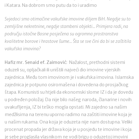
i Katara. Na dobrom smo putu da to i uradimo
Svjedoci smo otimačine vakufske imovine diljem BiH. Negdje su to
zemljišne nekretnine, negdje stambeni objekti... Primjera radi, na
području istočne Bosne posječena su ogromna prostranstva
kvalitetne borove i hrastove šume... Šta se sve čini da bi se zaštitila
vakufska imovina?
Hafiz mr. Senaid ef. Zaimović:
Nažalost, prethodni sistemi
oduzeli su, opljačkali ili uništili najveći dio imovine vjerskih
zajednica. Među tom imovinom je i vakufska imovina. Islamska
zajednica je potpuno osiromašena i dovedena do prosjačkog
štapa. Komunisti su htjeli da ekonomski slome IZ i da je dovedu
u podređen položaj. Da nije bilo našeg naroda, članarine i novih
uvakufljenja, IZ bi teško mogla opstati. Mi zajedno sa našim
medžlisima na terenu uporno radimo na zaštiti imovine koja je
u našim rukama. Ona koja je oduzeta nije nam dostupna. Veliki
procenat propada jer država koja je u posjedu te imovine i koja
je sebe proglasila vlasnikom ne vodi brigu o oduzetoj imovini