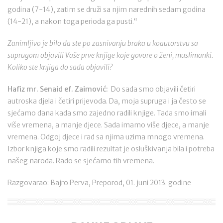
godina (7-14), zatim se druži sa njim narednih sedam godina
(14-21), a nakon toga perioda ga pusti.“
Zanimljivo je bilo da ste po zasnivanju braka u koautorstvu sa
suprugom objavili Vaše prve knjige koje govore o ženi, muslimanki.
Koliko ste knjiga do sada objavili?
Hafiz mr. Senaid ef. Zaimović:
Do sada smo objavili četiri
autroska djela i četiri prijevoda. Da, moja supruga i ja često se
sjećamo dana kada smo zajedno radili knjige. Tada smo imali
više vremena, a manje djece. Sada imamo više djece, a manje
vremena. Odgoj djece i rad sa njima uzima mnogo vremena.
Izbor knjiga koje smo radili rezultat je osluškivanja bila i potreba
našeg naroda. Rado se sjećamo tih vremena.
Razgovarao: Bajro Perva, Preporod, 01. juni 2013. godine