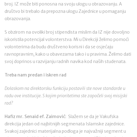
broj. IZ može biti ponosna na svoju ulogu u obrazovanju. A
društvo bi trebalo da prepozna ulogu Zajednice u pomaganju
obrazovanja.
S obzirom na ovoliki broj stipendista mislim da IZ nije dovoljno
iskoristila potencijal volonterstva. Mi u Direkciji želimo pomoći
volonterima da budu društveno korisni i da se osjećaju
ravnopravnim, kako u obavezama tako i u pravima. Želimo dati
svoj doprinos u razvijanju radnih navika kod naših studenata.
Treba nam predan i iskren rad
Dolaskom na direktorsku funkciju postavili ste nove standarde u
radu ove institucije. S kojim prioritetima ste započeli svoj misijski
rad?
Hafiz mr. Senaid ef. Zaimović:
Slažem se da je Vakufska
direkcija jedan od najbitnijih segmenata Islamske zajednice.
Svakoj zajednici materijalna podloga je najvažniji segment u