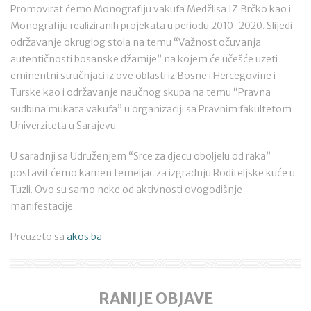
Promovirat ćemo Monografiju vakufa Medžlisa IZ Brčko kao i
Monografiju realiziranih projekata u periodu 2010-2020. Slijedi
održavanje okruglog stola na temu “Važnost očuvanja
autentičnosti bosanske džamije” na kojem će učešće uzeti
eminentni stručnjaci iz ove oblasti iz Bosne i Hercegovine i
Turske kao i održavanje naučnog skupa na temu “Pravna
sudbina mukata vakufa” u organizaciji sa Pravnim fakultetom
Univerziteta u Sarajevu.
U saradnji sa Udruženjem “Srce za djecu oboljelu od raka”
postavit ćemo kamen temeljac za izgradnju Roditeljske kuće u
Tuzli. Ovo su samo neke od aktivnosti ovogodišnje
manifestacije.
Preuzeto sa
akos.ba
RANIJE OBJAVE