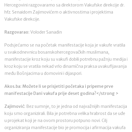
Hercegovini razgovaramo sa direktorom Vakufske direkcije dr.
hfz. Senaidom Zajimovićem o aktivnostima i projektima
Vakufske direkcije.
Razgovarao:
Voloder Sanadin
Podsjećamo se na početak manifestacije koja je vakufe vratila
u svakodnevnicu bosanskohercegovačkih muslimana,
manifestacije kroz koju su vakufi dobili potrebnu pažnju medija i
kroz koju se vratila nekad vrlo dinamična praksa uvakufljavanja
među Bošnjacima u domovini i dijaspori.
Akos.ba:
Možete li se prisjetiti početaka i pripeme prve
manifestacije Dani vakufa prije deset godina?</strong >
Zajimović:
Bez sumnje, to je jedna od najvažnijih manifestacija
koju smo organizirali. Bila je potrebna velika hrabrost da se uđe
u projekat koji je na ovom prostoru potpuno novi. Cilj
organiziranja manifestacije bio je promocija i afirmacija vakufa