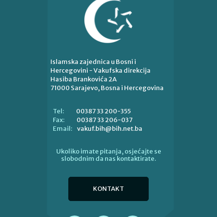
Islamska zajednica u Bosni i
Hercegovini - Vakufska direkcija
Hasiba Brankovića 2A
71000 Sarajevo, Bosna i Hercegovina
00387 33 200-355
Tel:
00387 33 206-037
Fax:
vakuf.bih@bih.net.ba
Email:
Ukoliko imate pitanja, osjećajte se
slobodnim da nas kontaktirate.
KONTAKT