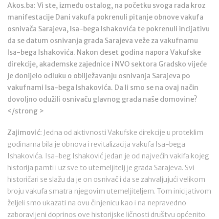
Akos.ba: Vi ste, između ostalog, na početku svoga rada kroz
manifestacije Dani vakufa pokrenuli pitanje obnove vakufa
osnivača Sarajeva, Isa-bega Ishakovića te pokrenuli incijativu
da se datum osnivanja grada Sarajeva veže za vakufnamu
Isa-bega Ishakovića. Nakon deset godina napora Vakufske
direkcije, akademske zajednice i NVO sektora Gradsko vijeće
je donijelo odluku o obilježavanju osnivanja Sarajeva po
vakufnami Isa-bega Ishakovića. Da li smo se na ovaj način
dovoljno odužili osnivaču glavnog grada naše domovine?
</strong >
Zajimović:
Jedna od aktivnosti Vakufske direkcije u proteklim
godinama bila je obnova i revitalizacija vakufa Isa-bega
Ishakovića. Isa-beg Ishaković jedan je od najvećih vakifa kojeg
historija pamti i uz sve to utemeljitelj je grada Sarajeva. Svi
historičari se slažu da je on osnivač i da se zahvaljujući velikom
broju vakufa smatra njegovim utemeljiteljem. Tom inicijativom
željeli smo ukazati na ovu činjenicu kao i na nepravedno
zaboravljeni doprinos ove historijske ličnosti društvu općenito.