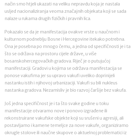
način smo htjeli ukazati na veliku nepravdu koja je nastala
usljed nacionaliziranja veoma značajnih objekata koji se sada
nalaze u rukama drugih fizičkih i pravnih lica.
Pokazalo se da je manifestacija ovakve vrste u naučnom i
kulturnom podneblju Bosne i Hercegovine itekako potrebna.
Ona je posebna po mnogo čemu, a jedna od specifičnosti je i ta
što se održava na prostoru cijele države, u više
bosanskohercegovačkih gradova. Riječ je o putujućoj
manifestaciji. Gradovi u kojima se održava manifestacija se
ponose vakufima jer su upravo vakufi uveliko doprinijeli
nastanku istih i njihovoj urbanizaciji. Vakufi su bili nukleus
nastanka gradova. Nezamisliv je bio razvoj čaršije bez vakufa.
Još jedna specifičnost je i ta što svake godine u toku
manifestacije otvaramo nove i ponovo izgrađene ili
rekonstruirane vakufske objekte koji su srušeni u agresiji, ali
postavljamo i kamene temeljce za nove vakufe, organiziramo
okrugle stolove ili naučne skupove o aktuelnoj problematici iz