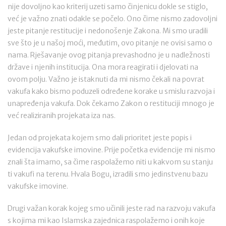
nije dovoljno kao kriterij uzeti samo činjenicu dokle se stiglo,
već je važno znati odakle se počelo. Ono čime nismo zadovoljni
jeste pitanje restitucije i nedonošenje Zakona. Mi smo uradili
sve što je u našoj moći, međutim, ovo pitanje ne ovisi samo o
nama. Rješavanje ovog pitanja prevashodno je u nadležnosti
države i njenih institucija. Ona mora reagirati i djelovati na
ovom polju. Važno je istaknuti da mi nismo čekali na povrat
vakufa kako bismo poduzeli određene korake u smislu razvoja i
unapređenja vakufa. Dok čekamo Zakon o restituciji mnogo je
već realiziranih projekata iza nas.
Jedan od projekata kojem smo dali prioritet jeste popis i
evidencija vakufske imovine. Prije početka evidencije mi nismo
znali šta imamo, sa čime raspolažemo niti u kakvom su stanju
ti vakufi na terenu. Hvala Bogu, izradili smo jedinstvenu bazu
vakufske imovine.
Drugi važan korak kojeg smo učinili jeste rad na razvoju vakufa
s kojima mi kao Islamska zajednica raspolažemo i onih koje