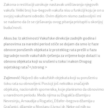
Zakona o restituciji uzrokuje nastavak uništavanja njegovih
vakufa. Veliki broj Isa-begovih vakufa nisu u funkciji koju je on u
svojoj vakufnami odredio. Ovim dijelom nismo zadovoljni i mi
se nadamo da će se rješavanju ovog pitanja pristupiti u skorijoj
budućnosti.
Akos.ba: Iz aktivnosti Vakufske direkcije zadnjih godina i
planovima za naredni period stiče se dojam da smo iz faze
obnove porušenih objekata iz proteklog rata prešli u fazu
izgradnje novih vakufskih rješenja za vrijeme koje dolazi i u
obnovu objekata koji su srušeni u toku i nakon Drugog
svjetskog rata?</strong >
Zajimović:
Najveći dio vakufskih objekata koji su porušeni u
toku rata su obnovljeni. Postoji još nekoliko značajnih
objekata, nacionalnih spomenika, koje planiramo da obnovimo
u narednom periodu. Među njima su Dugalića džamija u
Nevesinju, Arnaudija u Rogatici, Džafer-begova džamija u
Gračanici, džamije u Mostaru i Livnu i dr. Neke od njih su