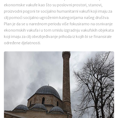
ekonomske vakufe kao što su poslovni prostori, stanovi,
proizvodni pogoni te socijalno humanitarni vakufi koji imaju za
cilj pomoći socijalno ugroženim kategorijama našeg društva.
Plan je da se u narednom periodu više fokusiramo na osnivanje
ekonomskih vakufa i u tom smislu izgradnju vakufskih objekata
koji imaju za cilj obezbjeđivanje prihoda iz kojih bi se finansirale
određene djelatnosti.