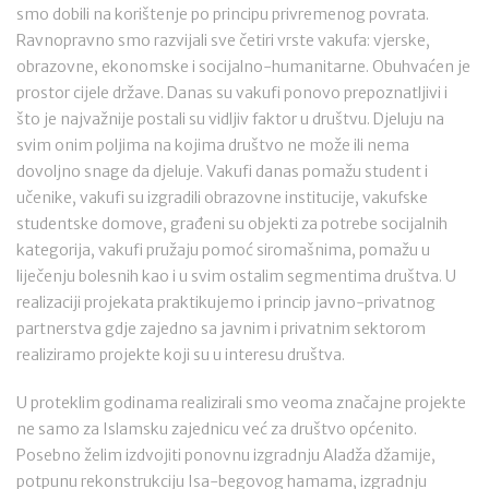
smo dobili na korištenje po principu privremenog povrata.
Ravnopravno smo razvijali sve četiri vrste vakufa: vjerske,
obrazovne, ekonomske i socijalno-humanitarne. Obuhvaćen je
prostor cijele države. Danas su vakufi ponovo prepoznatljivi i
što je najvažnije postali su vidljiv faktor u društvu. Djeluju na
svim onim poljima na kojima društvo ne može ili nema
dovoljno snage da djeluje. Vakufi danas pomažu student i
učenike, vakufi su izgradili obrazovne institucije, vakufske
studentske domove, građeni su objekti za potrebe socijalnih
kategorija, vakufi pružaju pomoć siromašnima, pomažu u
liječenju bolesnih kao i u svim ostalim segmentima društva. U
realizaciji projekata praktikujemo i princip javno-privatnog
partnerstva gdje zajedno sa javnim i privatnim sektorom
realiziramo projekte koji su u interesu društva.
U proteklim godinama realizirali smo veoma značajne projekte
ne samo za Islamsku zajednicu već za društvo općenito.
Posebno želim izdvojiti ponovnu izgradnju Aladža džamije,
potpunu rekonstrukciju Isa-begovog hamama, izgradnju