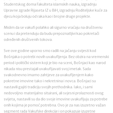
Studentskog doma Fakulteta islamskih nauka, izgradnju
Upravne zgrade Rijaseta IZ u BiH, izgradnju Roditeljske kuće za
djecu koja boluju od raka kao i brojne druge projekte.
Mislim da se vakufi polahko ali sigurno vraćaju na društvenu
scenu i da pretenduju da budu prepoznatljivi kao pokretači
određenih društvenih tokova.
Sve ove godine uporno smo radili na jačanju svijesti kod
Bošnjaka o potrebi novih uvakufljenja. Bez obzira na vremenski
period i politički sistem koji je bio na sceni, Bošnjaci kao narod
nikada nisu prestajali uvakufljavati svoj imetak. Sada
svakodnevno imamo zahtjeve za uvakufljenjem kako
pokretne imovine tako i nekretnina i novca. Bošnjaci su
nastavili gajiti tradiciju svojih prethodnika. Iako, i sami
nedovoljno materijalno situirani, ali svjesni prolaznosti ovog
svijeta, nastavili su da dio svoje imovine uvakufljuju za potrebe
onih kojima je pomoć potrebna. Ovo je za nas izuzetno važan
segment rada Vakufske direkcije i on pokazuje izuzetne