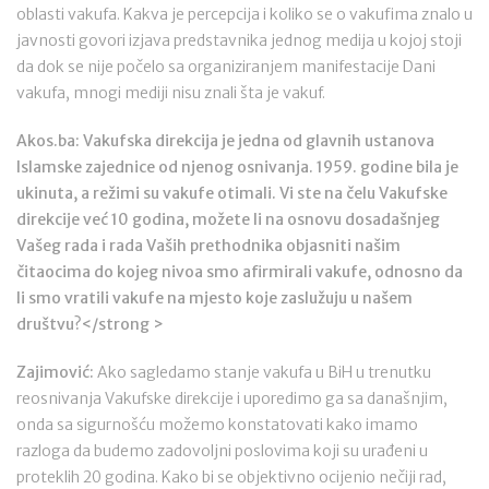
oblasti vakufa. Kakva je percepcija i koliko se o vakufima znalo u
javnosti govori izjava predstavnika jednog medija u kojoj stoji
da dok se nije počelo sa organiziranjem manifestacije Dani
vakufa, mnogi mediji nisu znali šta je vakuf.
Akos.ba: Vakufska direkcija je jedna od glavnih ustanova
Islamske zajednice od njenog osnivanja. 1959. godine bila je
ukinuta, a režimi su vakufe otimali. Vi ste na čelu Vakufske
direkcije već 10 godina, možete li na osnovu dosadašnjeg
Vašeg rada i rada Vaših prethodnika objasniti našim
čitaocima do kojeg nivoa smo afirmirali vakufe, odnosno da
li smo vratili vakufe na mjesto koje zaslužuju u našem
društvu?</strong >
Zajimović:
Ako sagledamo stanje vakufa u BiH u trenutku
reosnivanja Vakufske direkcije i uporedimo ga sa današnjim,
onda sa sigurnošću možemo konstatovati kako imamo
razloga da budemo zadovoljni poslovima koji su urađeni u
proteklih 20 godina. Kako bi se objektivno ocijenio nečiji rad,