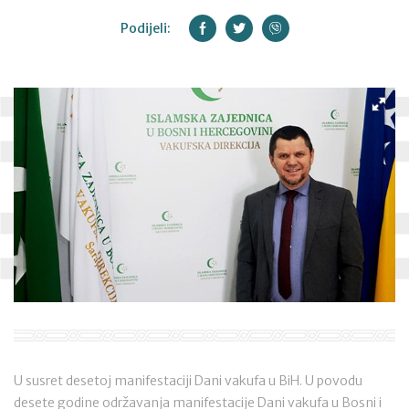
Podijeli:
U susret desetoj manifestaciji Dani vakufa u BiH. U povodu
desete godine održavanja manifestacije Dani vakufa u Bosni i