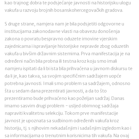
kao trajnog dobra te podsjećanje javnosti na historijsku ulogu
vakufa u razvoju brojnih bosanskohercegovačkih gradova.
S druge strane, namjera nam je bila podsjetiti odgovorne u
institucijama zakonodavne vlasti na obavezu donošenja
zakona o povratu bespravno oduzete imovine vjerskim
zajednicama i ispravljanje historijske nepravde zbog oduzetih
vakufa u bivšim državnim sistemima. Prva manifestacija je na
određeni način bila probna ili testna kroz koju smo imali
namjeru ispitati da li bi ista bila prihvaćena u javnom diskursu te
da li je, kao takva, sa svojim specifičnim sadržajem uopće
potrebna javnosti. Imali smo problem sa sadržajem, odnosno
šta u sedam dana prezentirati javnosti, a da to što
prezentiramo bude prihvaćeno kao poželjan sadržaj. Danas
imamo sasvim drugi problem − usljed obimnog sadržaja
napraviti kvalitetnu selekciju. Tokom prve manifestacije
javnost je upoznata sa sudbinom određenih vakufa kroz
historiju, tj. s njihovim nekadašnjim i sadašnjim izgledom kao i
sa informacijama o trenutnim korisnicima tih vakufa. Na ovaj