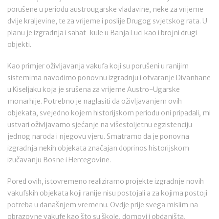
porušene u periodu austrougarske vladavine, neke za vrijeme
dvije kraljevine, te za vrijeme i poslije Drugog svjetskog rata. U
planu je izgradnja i sahat-kule u Banja Luci kao i brojni drugi
objekti.
Kao primjer oživljavanja vakufa koji su porušeni u ranijim
sistemima navodimo ponovnu izgradnju i otvaranje Divanhane
u Kiseljaku koja je srušena za vrijeme Austro-Ugarske
monarhije. Potrebno je naglasiti da oživljavanjem ovih
objekata, svejedno kojem historijskom periodu oni pripadali, mi
ustvari oživljavamo sjećanje na višestoljetnu egzistenciju
jednog naroda i njegovu vjeru. Smatramo da je ponovna
izgradnja nekih objekata značajan doprinos historijskom
izučavanju Bosne i Hercegovine.
Pored ovih, istovremeno realiziramo projekte izgradnje novih
vakufskih objekata koji ranije nisu postojali a za kojima postoji
potreba u današnjem vremenu. Ovdje prije svega mislim na
obrazovne vakufe kao što su škole, domovi i obdaništa,