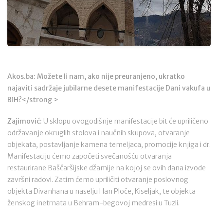
Akos.ba: Možete li nam, ako nije preuranjeno, ukratko
najaviti sadržaje jubilarne desete manifestacije Dani vakufa u
BiH?</strong >
Zajimović:
U sklopu ovogodišnje manifestacije bit će upriličeno
održavanje okruglih stolova i naučnih skupova, otvaranje
objekata, postavljanje kamena temeljaca, promocije knjiga i dr.
Manifestaciju ćemo započeti svečanošću otvaranja
restaurirane Baščaršijske džamije na kojoj se ovih dana izvode
završni radovi. Zatim ćemo upriličiti otvaranje poslovnog
objekta Divanhana u naselju Han Ploče, Kiseljak, te objekta
ženskog inetrnata u Behram-begovoj medresi u Tuzli.