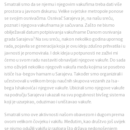
Smatrali smo da se njemu i njegovim vakufima treba dati više
prostora u javnom diskursu. Velike svjetske metropole ponose
se svojim osnivačima. Osnivač Sarajeva je, na našu sreću,
poznat i njegova vakufnama je sačuvana. Zašto ne bismo
obilježavali datum potpisivanja vakufname Danom osnivanja
grada Sarajeva? Na svu sreću, nakon nekoliko godina upornog
rada, pojavila se generacija koja je ovu ideju zdušno prihvatila i u
javnosti je promovirala. I dok ideja u potpunosti ne zaživi mi
ćemo u svom radu nastaviti obnavljati njegove vakufe. Do sada
smo oživjeli nekoliko njegovih vakufa među kojima se posebno
ističe Isa-begov hamam u Sarajevu. Također smo organizirali i
učestvovali u velikom broju naučnih skupova vezanih za Isa-
bega Ishakovića i njegove vakufe. Ubicirali smo njegove vakufe
na području Sarajeva i ukazali na svu pogubnost bivšeg sistema
koji je uzurpirao, oduzimao i uništavao vakufe.
Smatrali smo ove aktivnosti našom obavezom i dugom prema
ovom velikom čovjeku i vakifu. Međutim, kao društvo još uvijek
se nismo odužili vakifu iz razloga što država nedonošenjem