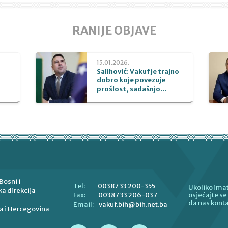
RANIJE OBJAVE
15.01.2026.
Salihović: Vakuf je trajno
dobro koje povezuje
prošlost, sadašnjo...
Bosni i
00387 33 200-355
Tel:
Ukoliko imat
a direkcija
00387 33 206-037
Fax:
osjećajte s
da nas konta
vakuf.bih@bih.net.ba
Email:
a i Hercegovina