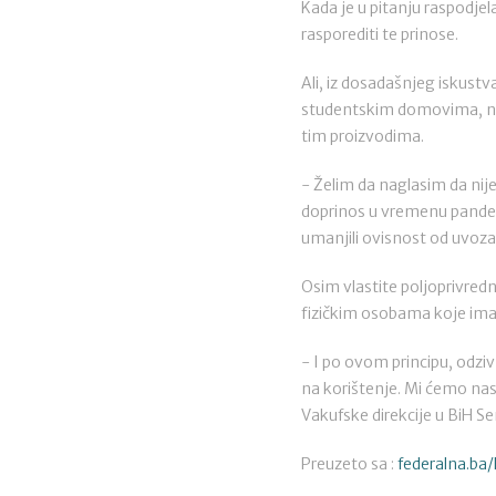
Kada je u pitanju raspodjel
rasporediti te prinose.
Ali, iz dosadašnjeg iskust
studentskim domovima, nar
tim proizvodima.
- Želim da naglasim da nije
doprinos u vremenu pandemj
umanjili ovisnost od uvoza
Osim vlastite poljoprivredn
fizičkim osobama koje imaj
- I po ovom principu, odziv
na korištenje. Mi ćemo nas
Vakufske direkcije u BiH Se
Preuzeto sa :
federalna.ba