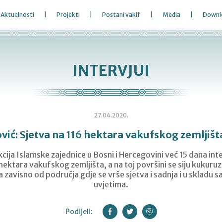
Aktuelnosti
Projekti
Postani vakif
Media
Downl
INTERVJUI
27.04.2020.
vić: Sjetva na 116 hektara vakufskog zemljišt
cija Islamske zajednice u Bosni i Hercegovini već 15 dana int
hektara vakufskog zemljišta, a na toj površini se siju kukuruz
a zavisno od područja gdje se vrše sjetva i sadnja i u skladu 
uvjetima.
Podijeli: