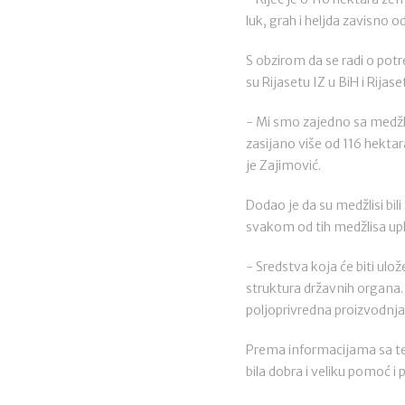
luk, grah i heljda zavisno 
S obzirom da se radi o potr
su Rijasetu IZ u BiH i Rijas
- Mi smo zajedno sa medžli
zasijano više od 116 hekta
je Zajimović.
Dodao je da su medžlisi bil
svakom od tih medžlisa upla
- Sredstva koja će biti ulož
struktura državnih organa
poljoprivredna proizvodnja
Prema informacijama sa te
bila dobra i veliku pomoć i 