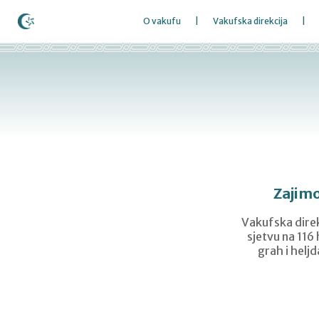
O vakufu
Vakufska direkcija
Zajimo
Vakufska direk
sjetvu na 116 
grah i heljd