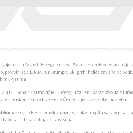
e zajednice u Bosni i Hercegovini već 15 dana intenzivno obavlja sjet
j površini se siju kukuruz, krumpir, luk, grah i heljda zavisno od podru
skim uvjetima.
 IZ u BiH Senaid Zajimović je u intervjuu za Fenu obrazložio da su uradi
oje nije iskorišteno a koje se može upotrijebiti za proljetnu sjetvu.
sima iz cijele BiH napravili analizu i spisak zemljišta sa specifikacij
dstvima da bi ta sadnja bila završena.
ljišta ili 1.160 dunuma zemlje. Plan je napravljen da se na toj površini