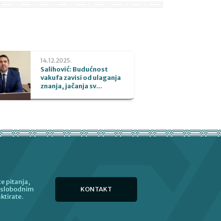
14.12.2025.
Salihović: Budućnost
vakufa zavisi od ulaganja
znanja, jačanja sv...
e pitanja,
KONTAKT
e slobodnim
ktirate.