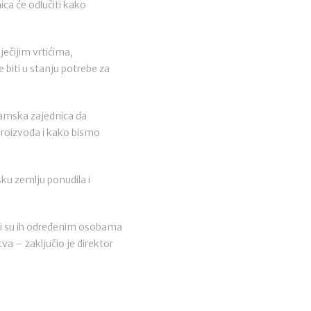
ica će odlučiti kako
ečijim vrtićima,
biti u stanju potrebe za
slamska zajednica da
proizvoda i kako bismo
ku zemlju ponudila i
pali su ih određenim osobama
a – zaključio je direktor