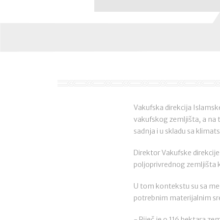
Vakufska direkcija Islamsk
vakufskog zemljišta, a na to
sadnja i u skladu sa klimat
Direktor Vakufske direkcije
poljoprivrednog zemljišta k
U tom kontekstu su sa medžli
potrebnim materijalnim sre
- Riječ je o 116 hektara zem