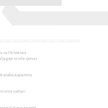
vu na 116 hektara
čja gdje se vrše sjetva i
li analizu kapaciteta
om vrste sadnje i
 posiju kukuruz, krumpir,