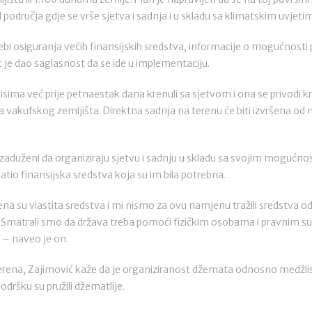
od područja gdje se vrše sjetva i sadnja i u skladu sa klimatskim uvjet
ebi osiguranja većih finansijskih sredstva, informacije o mogućnosti p
et je dao saglasnost da se ide u implementaciju.
sima već prije petnaestak dana krenuli sa sjetvom i ona se privodi kr
ra vakufskog zemljišta. Direktna sadnja na terenu će biti izvršena od
i zaduženi da organiziraju sjetvu i sadnju u skladu sa svojim mogućnos
tio finansijska sredstva koja su im bila potrebna.
ena su vlastita sredstva i mi nismo za ovu namjenu tražili sredstva od 
. Smatrali smo da država treba pomoći fizičkim osobama i pravnim s
 – naveo je on.
rena, Zajimović kaže da je organiziranost džemata odnosno medžlisa
podršku su pružili džematlije.