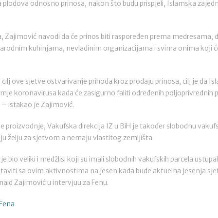
a plodova odnosno prinosa, nakon što budu prispjeli, Islamska zajedn
va, Zajimović navodi da će prinos biti raspoređen prema medresama, dj
odnim kuhinjama, nevladinim organizacijama i svima onima koji će 
 cilj ove sjetve ostvarivanje prihoda kroz prodaju prinosa, cilj je da I
e koronavirusa kada će zasigurno faliti određenih poljoprivrednih 
 – istakao je Zajimović.
e proizvodnje, Vakufska direkcija IZ u BiH je također slobodnu vakufs
u želju za sjetvom a nemaju vlastitog zemljišta.
 je bio veliki i medžlisi koji su imali slobodnih vakufskih parcela ustu
taviti sa ovim aktivnostima na jesen kada bude aktuelna jesenja sjetv
naid Zajimović u intervjuu za Fenu.
/Fena