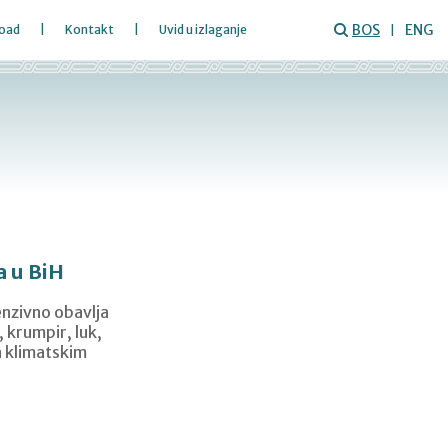
BOS
ENG
oad
Kontakt
Uvid u izlaganje
a u BiH
enzivno obavlja
, krumpir, luk,
sa klimatskim