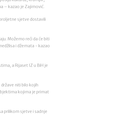
ima – kazao je Zajimović.
roljetne sjetve dostavili
aju. Možemo reći da će biti
 medžlisa i džemata - kazao
tima, a Rijaset IZ u BiH je
države niti bilo kojih
ubjektima kojima je primat
 prilikom sjetve i sadnje