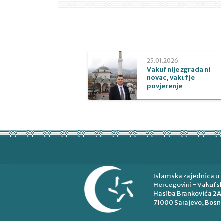
25.01.2026.
Vakuf nije zgrada ni
novac, vakuf je
povjerenje
Islamska zajednica u 
Hercegovini - Vakufsk
Hasiba Brankovića 2A
71000 Sarajevo, Bosn