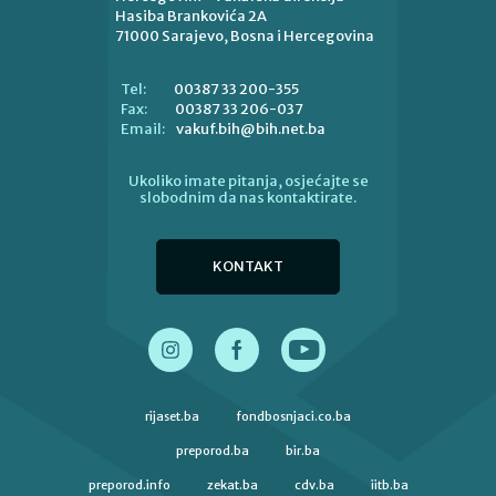
Hasiba Brankovića 2A
71000 Sarajevo, Bosna i Hercegovina
00387 33 200-355
Tel:
00387 33 206-037
Fax:
vakuf.bih@bih.net.ba
Email:
Ukoliko imate pitanja, osjećajte se
slobodnim da nas kontaktirate.
KONTAKT
rijaset.ba
fondbosnjaci.co.ba
preporod.ba
bir.ba
preporod.info
zekat.ba
cdv.ba
iitb.ba