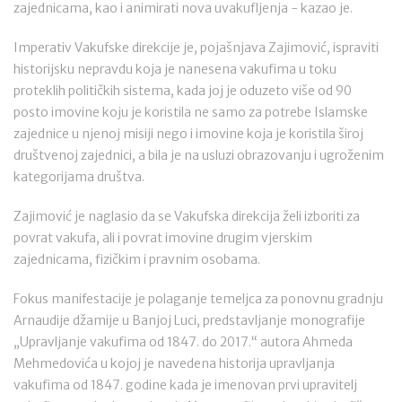
zajednicama, kao i animirati nova uvakufljenja - kazao je.
Imperativ Vakufske direkcije je, pojašnjava Zajimović, ispraviti
historijsku nepravdu koja je nanesena vakufima u toku
proteklih političkih sistema, kada joj je oduzeto više od 90
posto imovine koju je koristila ne samo za potrebe Islamske
zajednice u njenoj misiji nego i imovine koja je koristila široj
društvenoj zajednici, a bila je na usluzi obrazovanju i ugroženim
kategorijama društva.
Zajimović je naglasio da se Vakufska direkcija želi izboriti za
povrat vakufa, ali i povrat imovine drugim vjerskim
zajednicama, fizičkim i pravnim osobama.
Fokus manifestacije je polaganje temeljca za ponovnu gradnju
Arnaudije džamije u Banjoj Luci, predstavljanje monografije
„Upravljanje vakufima od 1847. do 2017.“ autora Ahmeda
Mehmedovića u kojoj je navedena historija upravljanja
vakufima od 1847. godine kada je imenovan prvi upravitelj