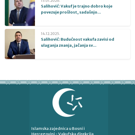
15.01.2026.
Salihović: Vakuf je trajno dobro koje
povezuje prošlost, sadašnjo...
14.12.2025.
Salihović: Budućnost vakufa zavisi od
ulaganja znanja, jačanja sv...
Islamska zajednica u Bosni i
Hercegovini - Vakufska direkcija