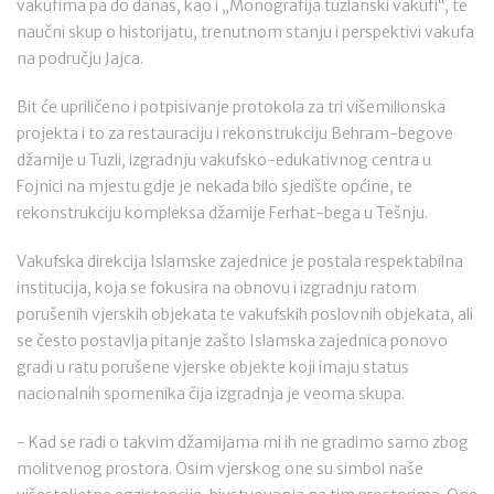
vakufima pa do danas, kao i „Monografija tuzlanski vakufi“, te
naučni skup o historijatu, trenutnom stanju i perspektivi vakufa
na području Jajca.
Bit će upriličeno i potpisivanje protokola za tri višemilionska
projekta i to za restauraciju i rekonstrukciju Behram-begove
džamije u Tuzli, izgradnju vakufsko-edukativnog centra u
Fojnici na mjestu gdje je nekada bilo sjedište općine, te
rekonstrukciju kompleksa džamije Ferhat-bega u Tešnju.
Vakufska direkcija Islamske zajednice je postala respektabilna
institucija, koja se fokusira na obnovu i izgradnju ratom
porušenih vjerskih objekata te vakufskih poslovnih objekata, ali
se često postavlja pitanje zašto Islamska zajednica ponovo
gradi u ratu porušene vjerske objekte koji imaju status
nacionalnih spomenika čija izgradnja je veoma skupa.
- Kad se radi o takvim džamijama mi ih ne gradimo samo zbog
molitvenog prostora. Osim vjerskog one su simbol naše