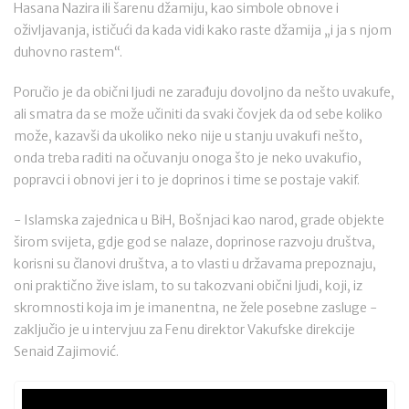
Hasana Nazira ili šarenu džamiju, kao simbole obnove i
oživljavanja, ističući da kada vidi kako raste džamija „i ja s njom
duhovno rastem“.
Poručio je da obični ljudi ne zarađuju dovoljno da nešto uvakufe,
ali smatra da se može učiniti da svaki čovjek da od sebe koliko
može, kazavši da ukoliko neko nije u stanju uvakufi nešto,
onda treba raditi na očuvanju onoga što je neko uvakufio,
popravci i obnovi jer i to je doprinos i time se postaje vakif.
- Islamska zajednica u BiH, Bošnjaci kao narod, grade objekte
širom svijeta, gdje god se nalaze, doprinose razvoju društva,
korisni su članovi društva, a to vlasti u državama prepoznaju,
oni praktično žive islam, to su takozvani obični ljudi, koji, iz
skromnosti koja im je imanentna, ne žele posebne zasluge -
zaključio je u intervjuu za Fenu direktor Vakufske direkcije
Senaid Zajimović.