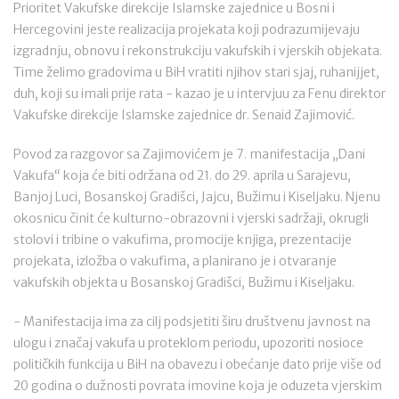
Prioritet Vakufske direkcije Islamske zajednice u Bosni i
Hercegovini jeste realizacija projekata koji podrazumijevaju
izgradnju, obnovu i rekonstrukciju vakufskih i vjerskih objekata.
Time želimo gradovima u BiH vratiti njihov stari sjaj, ruhanijjet,
duh, koji su imali prije rata - kazao je u intervjuu za Fenu direktor
Vakufske direkcije Islamske zajednice dr. Senaid Zajimović.
Povod za razgovor sa Zajimovićem je 7. manifestacija „Dani
Vakufa“ koja će biti održana od 21. do 29. aprila u Sarajevu,
Banjoj Luci, Bosanskoj Gradišci, Jajcu, Bužimu i Kiseljaku. Njenu
okosnicu činit će kulturno-obrazovni i vjerski sadržaji, okrugli
stolovi i tribine o vakufima, promocije knjiga, prezentacije
projekata, izložba o vakufima, a planirano je i otvaranje
vakufskih objekta u Bosanskoj Gradišci, Bužimu i Kiseljaku.
- Manifestacija ima za cilj podsjetiti širu društvenu javnost na
ulogu i značaj vakufa u proteklom periodu, upozoriti nosioce
političkih funkcija u BiH na obavezu i obećanje dato prije više od
20 godina o dužnosti povrata imovine koja je oduzeta vjerskim