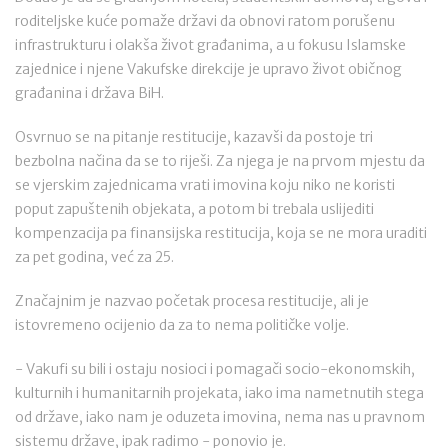
roditeljske kuće pomaže državi da obnovi ratom porušenu
infrastrukturu i olakša život građanima, a u fokusu Islamske
zajednice i njene Vakufske direkcije je upravo život običnog
građanina i država BiH.
Osvrnuo se na pitanje restitucije, kazavši da postoje tri
bezbolna načina da se to riješi. Za njega je na prvom mjestu da
se vjerskim zajednicama vrati imovina koju niko ne koristi
poput zapuštenih objekata, a potom bi trebala uslijediti
kompenzacija pa finansijska restitucija, koja se ne mora uraditi
za pet godina, već za 25.
Značajnim je nazvao početak procesa restitucije, ali je
istovremeno ocijenio da za to nema političke volje.
- Vakufi su bili i ostaju nosioci i pomagači socio-ekonomskih,
kulturnih i humanitarnih projekata, iako ima nametnutih stega
od države, iako nam je oduzeta imovina, nema nas u pravnom
sistemu države, ipak radimo - ponovio je.