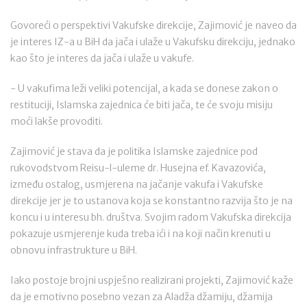
Govoreći o perspektivi Vakufske direkcije, Zajimović je naveo da
je interes IZ-a u BiH da jača i ulaže u Vakufsku direkciju, jednako
kao što je interes da jača i ulaže u vakufe.
- U vakufima leži veliki potencijal, a kada se donese zakon o
restituciji, Islamska zajednica će biti jača, te će svoju misiju
moći lakše provoditi.
Zajimović je stava da je politika Islamske zajednice pod
rukovodstvom Reisu-l-uleme dr. Husejna ef. Kavazovića,
između ostalog, usmjerena na jačanje vakufa i Vakufske
direkcije jer je to ustanova koja se konstantno razvija što je na
koncu i u interesu bh. društva. Svojim radom Vakufska direkcija
pokazuje usmjerenje kuda treba ići i na koji način krenuti u
obnovu infrastrukture u BiH.
Iako postoje brojni uspješno realizirani projekti, Zajimović kaže
da je emotivno posebno vezan za Aladža džamiju, džamija