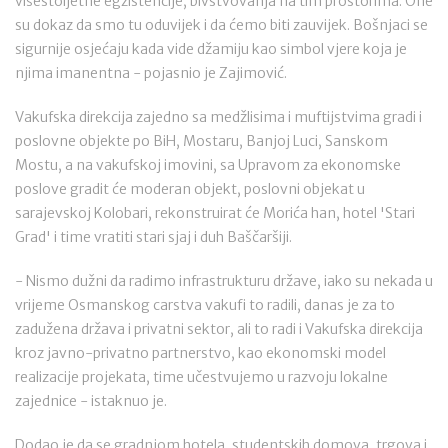
višestoljetne egzistencije, bivstvovanja na tim prostorima. One
su dokaz da smo tu oduvijek i da ćemo biti zauvijek. Bošnjaci se
sigurnije osjećaju kada vide džamiju kao simbol vjere koja je
njima imanentna - pojasnio je Zajimović.
Vakufska direkcija zajedno sa medžlisima i muftijstvima gradi i
poslovne objekte po BiH, Mostaru, Banjoj Luci, Sanskom
Mostu, a na vakufskoj imovini, sa Upravom za ekonomske
poslove gradit će moderan objekt, poslovni objekat u
sarajevskoj Kolobari, rekonstruirat će Morića han, hotel 'Stari
Grad' i time vratiti stari sjaj i duh Baščaršiji.
- Nismo dužni da radimo infrastrukturu države, iako su nekada u
vrijeme Osmanskog carstva vakufi to radili, danas je za to
zadužena država i privatni sektor, ali to radi i Vakufska direkcija
kroz javno-privatno partnerstvo, kao ekonomski model
realizacije projekata, time učestvujemo u razvoju lokalne
zajednice - istaknuo je.
Dodao je da se gradnjom hotela, studentskih domova, trgova i