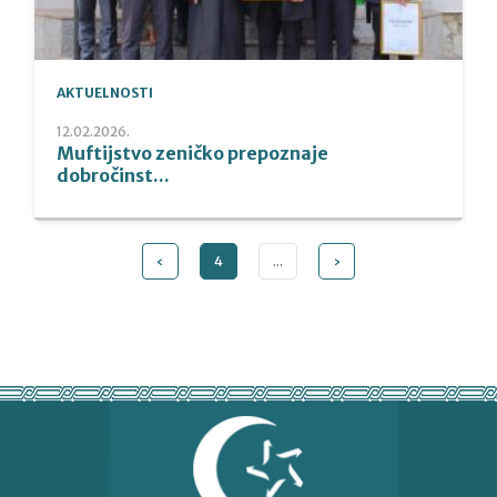
AKTUELNOSTI
12.02.2026.
Muftijstvo zeničko prepoznaje
dobročinst...
‹
4
...
›