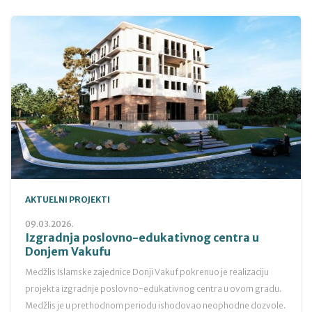
AKTUELNI PROJEKTI
09.03.2026.
Izgradnja poslovno-edukativnog centra u
Donjem Vakufu
Medžlis Islamske zajednice Donji Vakuf pokrenuo je realizaciju
projekta izgradnje poslovno-edukativnog centra u ovom gradu.
Medžlis je u prethodnom periodu ishodovao neophodne dozvole.