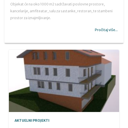
Objekat će na oko 1000 m2 sadržavati poslovne prostore,
kancelarije, amfiteatar, salu za sastanke, restoran, te stambeni
prostor za iznajmljivanje.
Pročitaj više...
AKTUELNI PROJEKTI