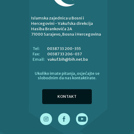
Islamska zajednica u Bosni i
Hercegovini - Vakufska direkcija
Hasiba Brankovića 2A
71000 Sarajevo, Bosna i Hercegovina
00387 33 200-355
Tel:
00387 33 206-037
Fax:
vakuf.bih@bih.net.ba
Email:
Ukoliko imate pitanja, osjećajte se
slobodnim da nas kontaktirate.
KONTAKT