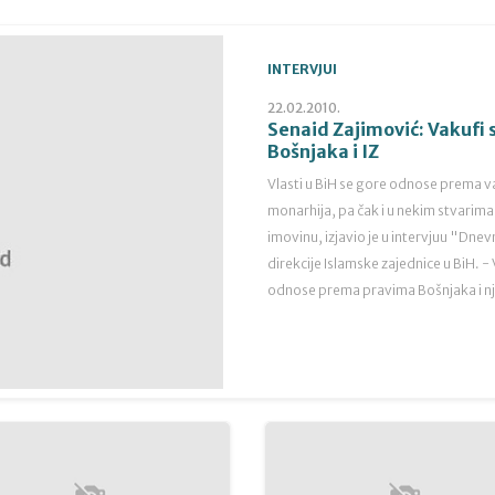
INTERVJUI
22.02.2010.
Senaid Zajimović: Vakufi 
Bošnjaka i IZ
Vlasti u BiH se gore odnose prema v
monarhija, pa čak i u nekim stvarima
imovinu, izjavio je u intervjuu "Dn
direkcije Islamske zajednice u BiH. -
odnose prema pravima Bošnjaka i nji