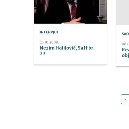
INTERVJUI
SAO
25.10.2009.
06.
Nezim Halilović, Saff br.
Re
27
obj
‹