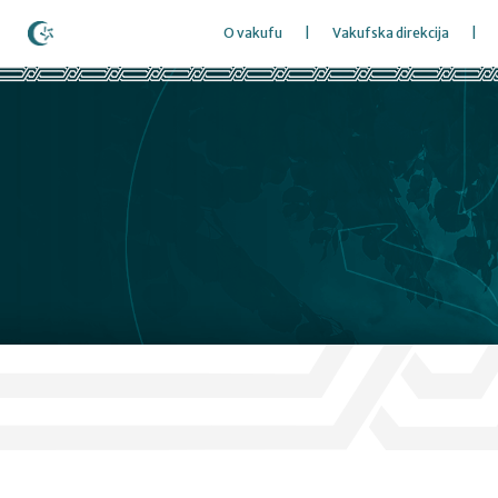
O vakufu
Vakufska direkcija