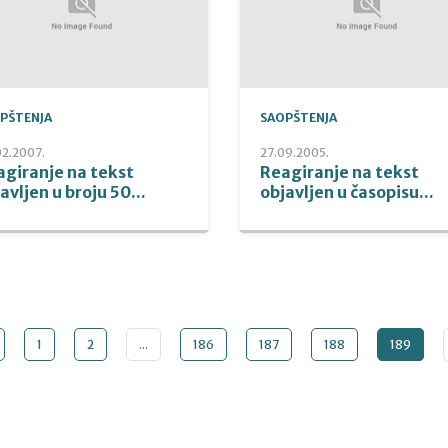
PŠTENJA
SAOPŠTENJA
02.2007.
27.09.2005.
agiranje na tekst
Reagiranje na tekst
avljen u broju 50...
objavljen u časopisu...
1
2
...
186
187
188
189