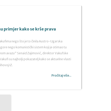
su primjer kako se krše prava
akufima nego što je to činila Austro-Ugarska
 gore nego komunistički sistem koji je otimao tu
evnom avazu" Senaid Zajimović, direktor Vakufske
 Vakufi su najbolji pokazatelj kako se aktuelne vlasti
hovoj IZ.
Pročitaj više...