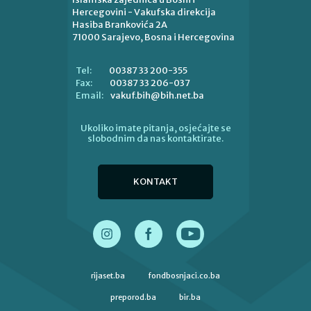
Hercegovini - Vakufska direkcija
Hasiba Brankovića 2A
71000 Sarajevo, Bosna i Hercegovina
00387 33 200-355
Tel:
00387 33 206-037
Fax:
vakuf.bih@bih.net.ba
Email:
Ukoliko imate pitanja, osjećajte se
slobodnim da nas kontaktirate.
KONTAKT
rijaset.ba
fondbosnjaci.co.ba
preporod.ba
bir.ba