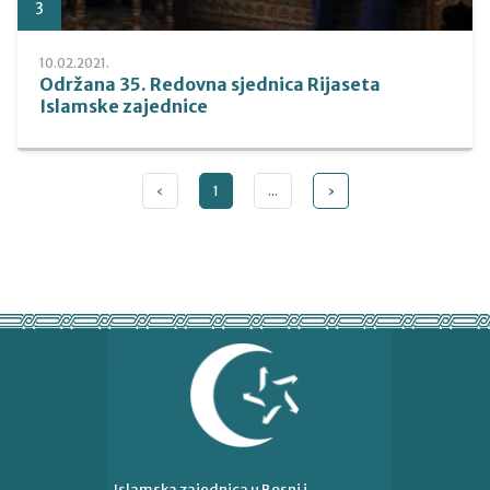
3
10.02.2021.
Održana 35. Redovna sjednica Rijaseta
Islamske zajednice
‹
1
...
›
Islamska zajednica u Bosni i