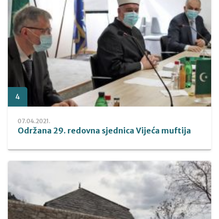
4
07.04.2021.
Održana 29. redovna sjednica Vijeća muftija