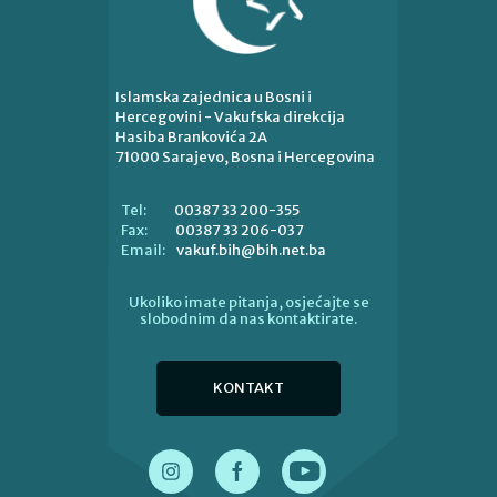
Islamska zajednica u Bosni i
Hercegovini - Vakufska direkcija
Hasiba Brankovića 2A
71000 Sarajevo, Bosna i Hercegovina
00387 33 200-355
Tel:
00387 33 206-037
Fax:
vakuf.bih@bih.net.ba
Email:
Ukoliko imate pitanja, osjećajte se
slobodnim da nas kontaktirate.
KONTAKT