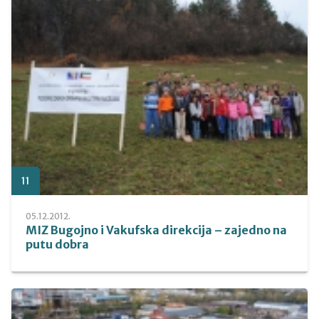
11
05.12.2012.
MIZ Bugojno i Vakufska direkcija – zajedno na
putu dobra