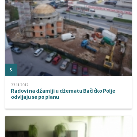
9
23.11.2012.
Radovi na džamiji u džematu Bačićko Polje
odvijaju se po planu