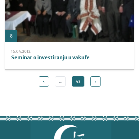
8
16.04.2012.
Seminar o investiranju u vakufe
‹
...
43
›