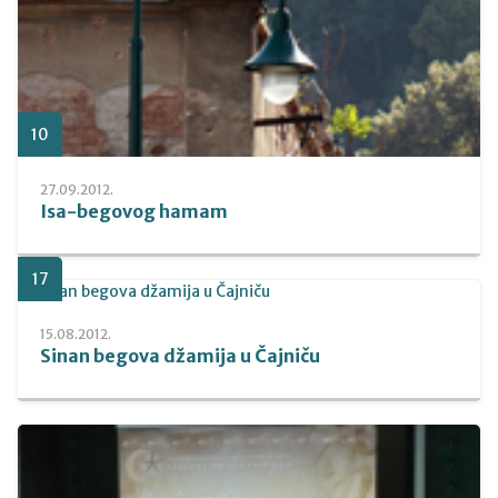
10
27.09.2012.
Isa-begovog hamam
17
15.08.2012.
Sinan begova džamija u Čajniču