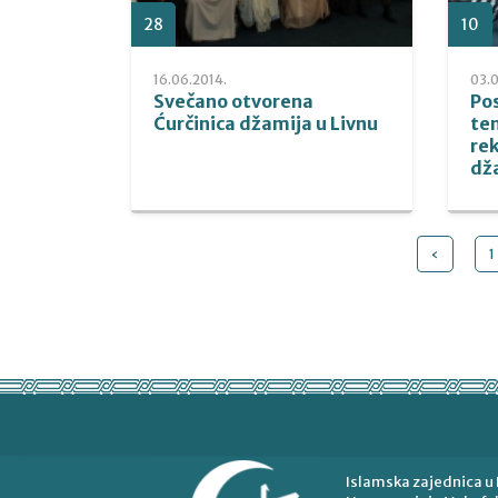
28
10
16.06.2014.
03.0
Svečano otvorena
Po
Ćurčinica džamija u Livnu
tem
re
dža
‹
1
Islamska zajednica u 