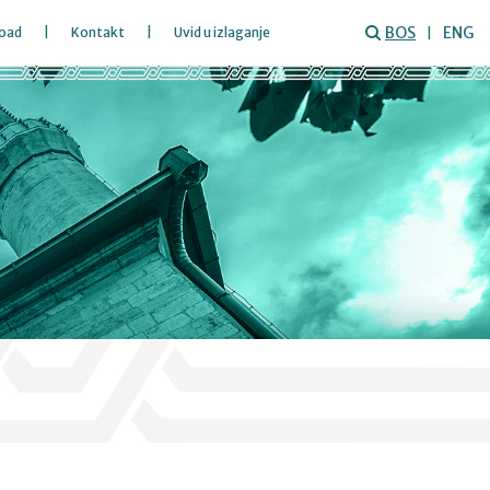
BOS
ENG
oad
Kontakt
Uvid u izlaganje