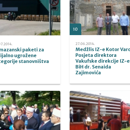
10
27.06.2014.
7.2014.
Medžlis IZ-e Kotor Varo
mazanski paketi za
Posjeta direktora
cijalno ugrožene
Vakufske direkcije IZ-e
tegorije stanovništva
BiH dr. Senaida
Zajimovića