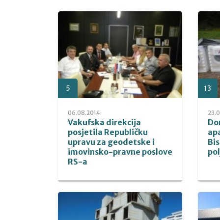
5
13
06.08.2014.
23.0
Vakufska direkcija
Do
posjetila Republičku
ap
upravu za geodetske i
Bis
imovinsko-pravne poslove
pol
RS-a