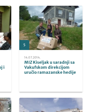
5
14.07.2014.
MIZ Kiseljak u saradnji sa
j i
Vakufskom direkcijom
uručio ramazanske hedije