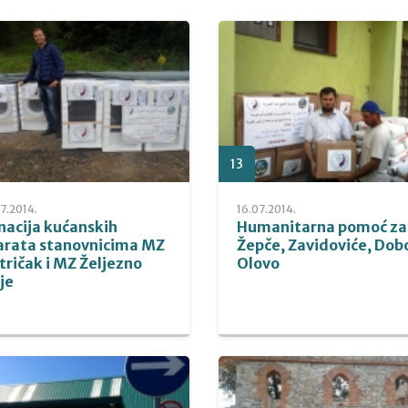
13
7.2014.
16.07.2014.
nacija kućanskih
Humanitarna pomoć za
arata stanovnicima MZ
Žepče, Zavidoviće, Dobo
tričak i MZ Željezno
Olovo
je