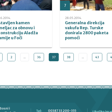
7
6.2014.
28.05.2014.
stavljen kamen
Generalna direkcija
eljac za obnovu i
vakufa Rep. Turske
konstrukciju Aladža
donirala 2800 paketa
mije u Foči
pomoći
2
...
36
37
38
...
43
Bosni i
00387 33 200-355
Tel:
Ukoliko imat