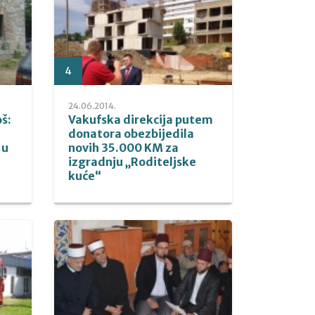
4
24.06.2014.
š:
Vakufska direkcija putem
donatora obezbijedila
 u
novih 35.000 KM za
izgradnju „Roditeljske
kuće“