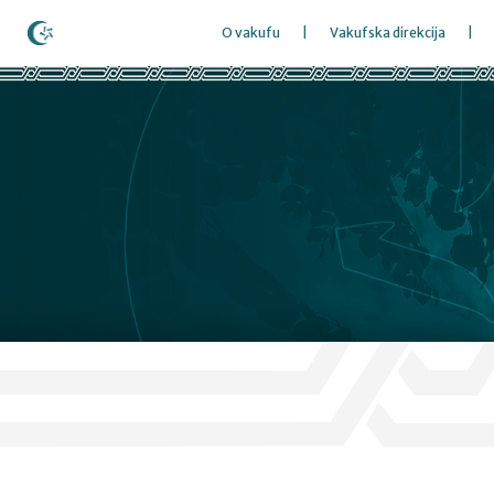
O vakufu
Vakufska direkcija