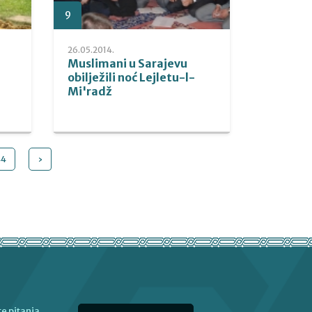
9
26.05.2014.
Muslimani u Sarajevu
obilježili noć Lejletu-l-
Mi'radž
44
›
e pitanja,