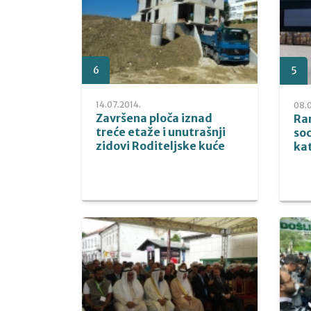
6
5
14.07.2014.
08.0
Završena ploča iznad
Ra
treće etaže i unutrašnji
so
zidovi Roditeljske kuće
ka