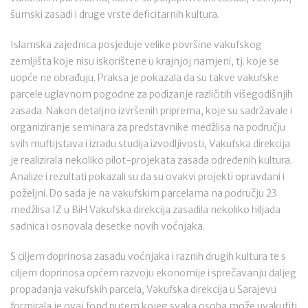
šumski zasadi i druge vrste deficitarnih kultura.
Islamska zajednica posjeduje velike površine vakufskog
zemljišta koje nisu iskorištene u krajnjoj namjeni, tj. koje se
uopće ne obrađuju. Praksa je pokazala da su takve vakufske
parcele uglavnom pogodne za podizanje različitih višegodišnjih
zasada. Nakon detaljno izvršenih priprema, koje su sadržavale i
organiziranje seminara za predstavnike medžlisa na području
svih muftijstava i izradu studija izvodljivosti, Vakufska direkcija
je realizirala nekoliko pilot-projekata zasada određenih kultura.
Analize i rezultati pokazali su da su ovakvi projekti opravdani i
poželjni. Do sada je na vakufskim parcelama na području 23
medžlisa IZ u BiH Vakufska direkcija zasadila nekoliko hiljada
sadnica i osnovala desetke novih voćnjaka.
S ciljem doprinosa zasadu voćnjaka i raznih drugih kultura te s
ciljem doprinosa općem razvoju ekonomije i sprečavanju daljeg
propadanja vakufskih parcela, Vakufska direkcija u Sarajevu
formirala je ovaj fond putem kojeg svaka osoba može uvakufiti