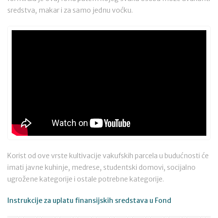
sredstva, makar i za samo jednu voćku.
Korist od ove vrste kultivacije vakufskih parcela u budućnosti će
imati javne kuhinje, medrese, studentski domovi, socijalno
ugrožene kategorije i ostale potrebne kategorije.
Instrukcije za uplatu finansijskih sredstava u Fond