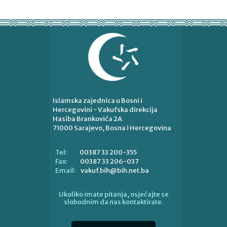
Islamska zajednica u Bosni i
Hercegovini - Vakufska direkcija
Hasiba Brankovića 2A
71000 Sarajevo, Bosna i Hercegovina
00387 33 200-355
Tel:
00387 33 206-037
Fax:
vakuf.bih@bih.net.ba
Email:
Ukoliko imate pitanja, osjećajte se
slobodnim da nas kontaktirate.