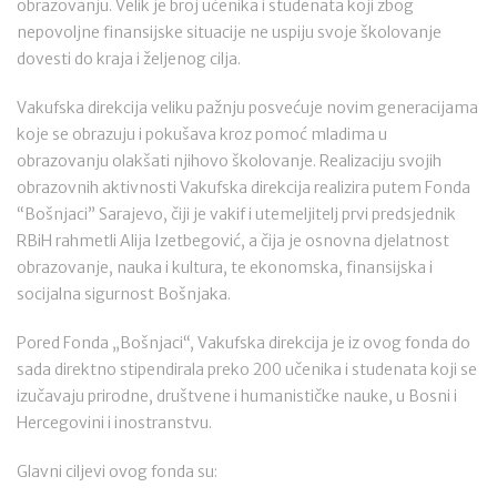
obrazovanju. Velik je broj učenika i studenata koji zbog
nepovoljne finansijske situacije ne uspiju svoje školovanje
dovesti do kraja i željenog cilja.
Vakufska direkcija veliku pažnju posvećuje novim generacijama
koje se obrazuju i pokušava kroz pomoć mladima u
obrazovanju olakšati njihovo školovanje. Realizaciju svojih
obrazovnih aktivnosti Vakufska direkcija realizira putem Fonda
“Bošnjaci” Sarajevo, čiji je vakif i utemeljitelj prvi predsjednik
RBiH rahmetli Alija Izetbegović, a čija je osnovna djelatnost
obrazovanje, nauka i kultura, te ekonomska, finansijska i
socijalna sigurnost Bošnjaka.
Pored Fonda „Bošnjaci“, Vakufska direkcija je iz ovog fonda do
sada direktno stipendirala preko 200 učenika i studenata koji se
izučavaju prirodne, društvene i humanističke nauke, u Bosni i
Hercegovini i inostranstvu.
Glavni ciljevi ovog fonda su: