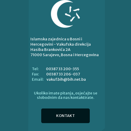
Islamska zajednica u Bosni i
Hercegovini - Vakufska direkcija
Hasiba Brankovića 2A
71000 Sarajevo, Bosna i Hercegovina
00387 33 200-355
Tel:
00387 33 206-037
Fax:
vakuf.bih@bih.net.ba
Email:
Ukoliko imate pitanja, osjećajte se
slobodnim da nas kontaktirate.
KONTAKT