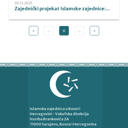
05.12.2025.
Zajednički projekat Islamske zajednice:...
‹
...
6
...
›
Islamska zajednica u Bosni i
Hercegovini - Vakufska direkcija
Hasiba Brankovića 2A
71000 Sarajevo, Bosna i Hercegovina