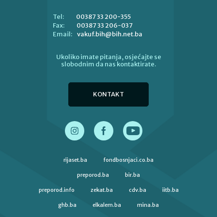
00387 33 200-355
Tel:
00387 33 206-037
Fax:
vakuf.bih@bih.net.ba
Email:
Ukoliko imate pitanja, osjećajte se
slobodnim da nas kontaktirate.
KONTAKT
rijaset.ba
fondbosnjaci.co.ba
preporod.ba
bir.ba
preporod.info
zekat.ba
cdv.ba
iitb.ba
ghb.ba
elkalem.ba
mina.ba