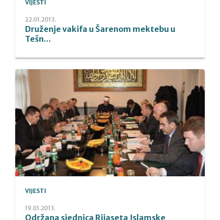
VIJESTI
22.01.2013.
Druženje vakifa u Šarenom mektebu u
Tešn...
VIJESTI
19.01.2013.
Održana sjednica Rijaseta Islamske