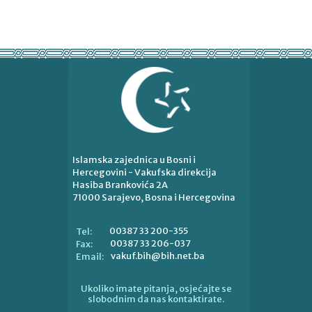
Islamska zajednica u Bosni i
Hercegovini - Vakufska direkcija
Hasiba Brankovića 2A
71000 Sarajevo, Bosna i Hercegovina
00387 33 200-355
Tel:
00387 33 206-037
Fax:
vakuf.bih@bih.net.ba
Email:
Ukoliko imate pitanja, osjećajte se
slobodnim da nas kontaktirate.