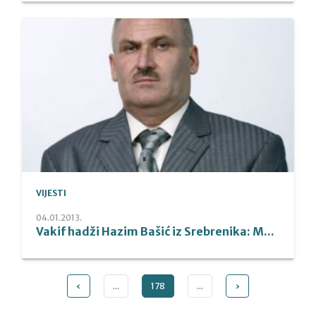
VIJESTI
04.01.2013.
Vakif hadži Hazim Bašić iz Srebrenika: M...
‹
...
178
...
›