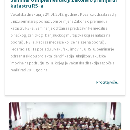
Seminar o implementaciji Zakona o premjeru i
katastru RS-a
Vakufska direkcija je 29.01.2013. godine u Kozarcu održala zadnji
u nizu seminara pod nazivom primjena Zakona o premjeru i
katastru RS-a. Seminar je održan za predstavnike medžlisa
bihaćkog, zeničkog i banjalučkog muftijstva koji se nalaze na
području RS-a, kao i za medžlise koji se nalaze na području
Federacije BiH a posjeduju vakufsku imovinu u RS-u. Seminar je
održan u sklopu projekta identifikacija i uknjižba vakufske
imovine na području RS-a, kojeg je Vakufska direkcija započela
realizirati 2011. godine.
Pročitaj više...